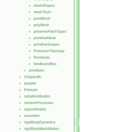
meshShapes
►
meshTools
►
pointMesh
►
polyMesh
►
preservePatchTypes
►
primitiveMesh
►
primitiveShapes
►
ProcessorTopology
►
Residuals
►
treeBoundBox
►
primitives
►
OSspecific
►
parallel
►
Pstream
►
radiationModels
►
randomProcesses
►
regionModels
►
renumber
►
rigidBodyDynamics
►
rigidBodyMeshMotion
►