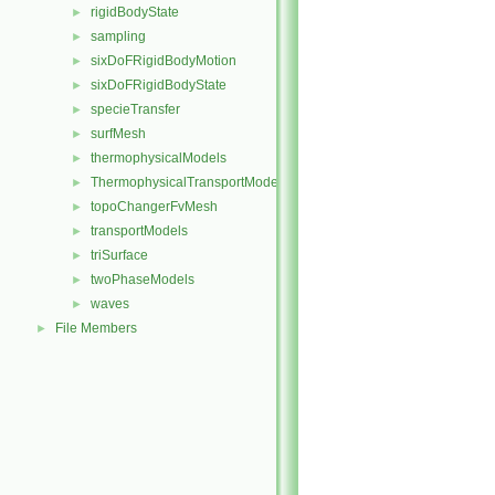
rigidBodyState
►
sampling
►
sixDoFRigidBodyMotion
►
sixDoFRigidBodyState
►
specieTransfer
►
surfMesh
►
thermophysicalModels
►
ThermophysicalTransportModels
►
topoChangerFvMesh
►
transportModels
►
triSurface
►
twoPhaseModels
►
waves
►
File Members
►