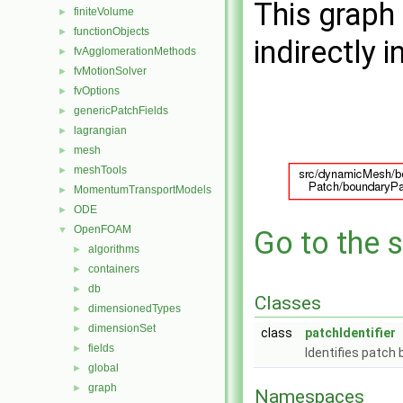
This graph 
finiteVolume
►
functionObjects
►
indirectly i
fvAgglomerationMethods
►
fvMotionSolver
►
fvOptions
►
genericPatchFields
►
lagrangian
►
mesh
►
meshTools
►
MomentumTransportModels
►
ODE
►
OpenFOAM
▼
Go to the s
algorithms
►
containers
►
db
►
Classes
dimensionedTypes
►
dimensionSet
►
class
patchIdentifier
fields
►
Identifies patch
global
►
graph
►
Namespaces