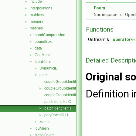
include
►
Foam
interpolations
►
Namespace for Ope
matrices
►
memory
►
Functions
meshes
▼
bandCompression
►
Ostream &
operator<<
boundBox
►
data
►
GeoMesh
►
Detailed Descript
Identifiers
▼
DynamicID
►
Original so
patch
▼
coupleGroupIdentifier.C
coupleGroupIdentifier.H
►
Definition i
coupleGroupIdentifierI.H
patchIdentifier.C
patchIdentifier.H
►
polyPatchID.H
►
zones
►
lduMesh
►
MeshObject
►