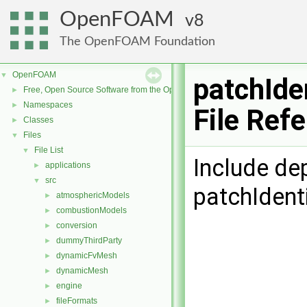
OpenFOAM
8
The OpenFOAM Foundation
OpenFOAM
▼
patchIden
Free, Open Source Software from the OpenFOAM Foundation
►
Namespaces
►
File Ref
Classes
►
Files
▼
File List
▼
Include de
applications
►
src
▼
patchIdenti
atmosphericModels
►
combustionModels
►
conversion
►
dummyThirdParty
►
dynamicFvMesh
►
dynamicMesh
►
engine
►
fileFormats
►