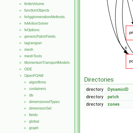
finiteVolume
►
functionObjects
►
fvAgglomerationMethods
►
fvMotionSolver
►
fvOptions
►
genericPatchFields
►
lagrangian
►
mesh
►
meshTools
►
MomentumTransportModels
►
ODE
►
OpenFOAM
▼
Directories
algorithms
►
containers
►
directory
DynamicID
db
►
directory
patch
dimensionedTypes
►
directory
zones
dimensionSet
►
fields
►
global
►
graph
►