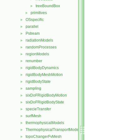
treeBoundBox
►
primitives
►
OSspecific
►
parallel
►
Pstream
►
radiationModels
►
randomProcesses
►
regionModels
►
renumber
►
rigidBodyDynamics
►
rigidBodyMeshMotion
►
rigidBodyState
►
sampling
►
sixDoFRigidBodyMotion
►
sixDoFRigidBodyState
►
specieTransfer
►
surfMesh
►
thermophysicalModels
►
ThermophysicalTransportModels
►
topoChangerFvMesh
►