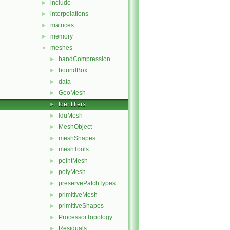
include
►
interpolations
►
matrices
►
memory
►
meshes
▼
bandCompression
►
boundBox
►
data
►
GeoMesh
►
Identifiers
►
lduMesh
►
MeshObject
►
meshShapes
►
meshTools
►
pointMesh
►
polyMesh
►
preservePatchTypes
►
primitiveMesh
►
primitiveShapes
►
ProcessorTopology
►
Residuals
►