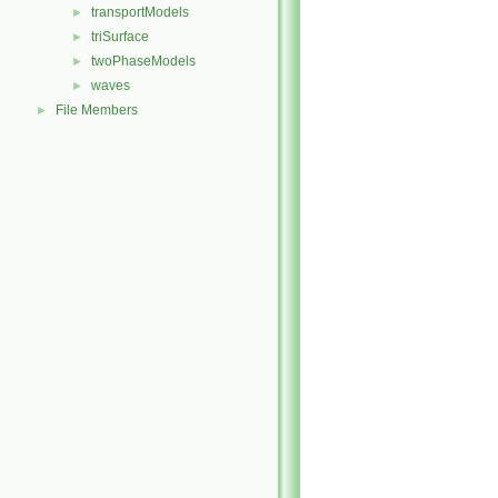
transportModels
►
triSurface
►
twoPhaseModels
►
waves
►
File Members
►