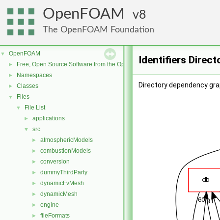
OpenFOAM
8
The OpenFOAM Foundation
OpenFOAM
▼
Identifiers Direc
Free, Open Source Software from the OpenFOAM Foundation
►
Namespaces
►
Directory dependency graph
Classes
►
Files
▼
File List
▼
applications
►
src
▼
atmosphericModels
►
combustionModels
►
conversion
►
dummyThirdParty
►
dynamicFvMesh
►
dynamicMesh
►
engine
►
fileFormats
►