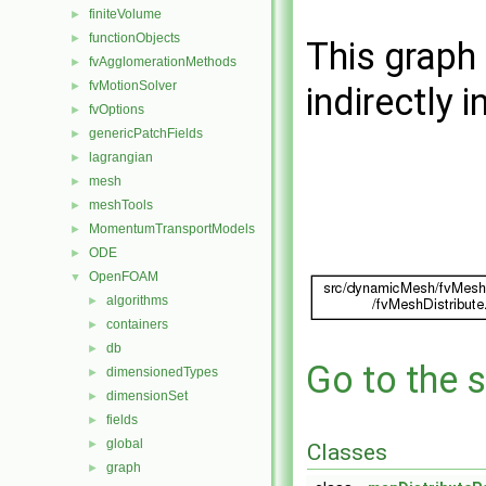
finiteVolume
►
functionObjects
►
This graph 
fvAgglomerationMethods
►
fvMotionSolver
►
indirectly i
fvOptions
►
genericPatchFields
►
lagrangian
►
mesh
►
meshTools
►
MomentumTransportModels
►
ODE
►
OpenFOAM
▼
algorithms
►
containers
►
db
►
Go to the s
dimensionedTypes
►
dimensionSet
►
fields
►
global
►
Classes
graph
►