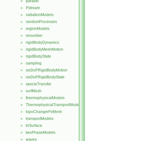
parallel
►
Pstream
►
radiationModels
►
randomProcesses
►
regionModels
►
renumber
►
rigidBodyDynamics
►
rigidBodyMeshMotion
►
rigidBodyState
►
sampling
►
sixDoFRigidBodyMotion
►
sixDoFRigidBodyState
►
specieTransfer
►
surfMesh
►
thermophysicalModels
►
ThermophysicalTransportModels
►
topoChangerFvMesh
►
transportModels
►
triSurface
►
twoPhaseModels
►
waves
►