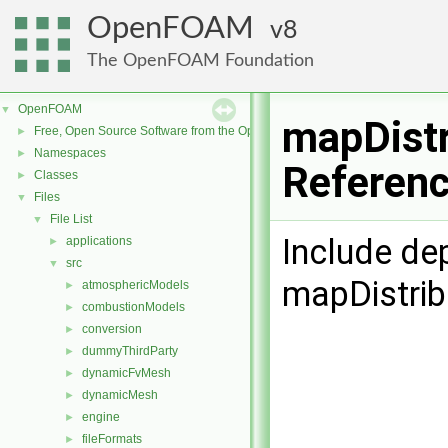
OpenFOAM
8
The OpenFOAM Foundation
OpenFOAM
▼
mapDistr
Free, Open Source Software from the OpenFOAM Foundation
►
Namespaces
►
Referen
Classes
►
Files
▼
File List
▼
Include de
applications
►
src
▼
mapDistri
atmosphericModels
►
combustionModels
►
conversion
►
dummyThirdParty
►
dynamicFvMesh
►
dynamicMesh
►
engine
►
fileFormats
►