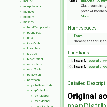
class
mapDistributeP
include
►
Class containin
interpolations
►
parts of meshes 
matrices
►
More...
memory
►
meshes
▼
Namespaces
bandCompression
►
boundBox
►
Foam
data
►
Namespace for Ope
GeoMesh
►
Identifiers
►
Functions
lduMesh
►
MeshObject
►
Istream &
operator>>
meshShapes
►
Ostream &
operator<<
meshTools
►
pointMesh
►
polyMesh
▼
Detailed Descript
globalMeshData
►
mapPolyMesh
▼
Original so
cellMapper
►
faceMapper
►
mapDistri
mapDistribute
▼