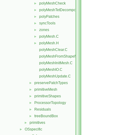
polyMeshCheck
►
polyMeshTetDecomposition
►
polyPatches
►
syncTools
►
zones
►
polyMesh.C
►
polyMesh.H
►
polyMeshClear.C
polyMeshFromShapeMesh.C
polyMeshInitMesh.C
polyMeshIO.C
polyMeshUpdate.C
preservePatchTypes
►
primitiveMesh
►
primitiveShapes
►
ProcessorTopology
►
Residuals
►
treeBoundBox
►
primitives
►
OSspecific
►