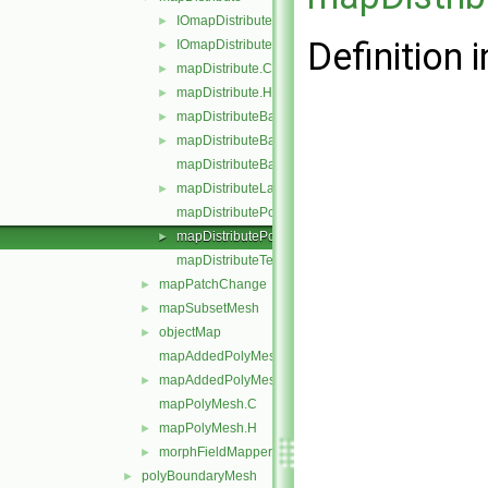
IOmapDistribute.C
►
Definition i
IOmapDistribute.H
►
mapDistribute.C
►
mapDistribute.H
►
mapDistributeBase.C
►
mapDistributeBase.H
►
mapDistributeBaseTemplates.C
mapDistributeLagrangian.H
►
mapDistributePolyMesh.C
mapDistributePolyMesh.H
►
mapDistributeTemplates.C
mapPatchChange
►
mapSubsetMesh
►
objectMap
►
mapAddedPolyMesh.C
mapAddedPolyMesh.H
►
mapPolyMesh.C
mapPolyMesh.H
►
morphFieldMapper.H
►
polyBoundaryMesh
►