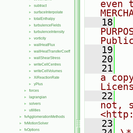
even 
subtract
►
MERCH
surfaceInterpolate
►
totalEnthalpy
►
   18
  
turbulenceFields
►
PURPO
turbulenceIntensity
►
Publi
vorticity
►
wallHeatFlux
►
   19
  
wallHeatTransferCoeff
►
   20
wallShearStress
►
writeCellCentres
►
   21
  
writeCellVolumes
►
a cop
XiReactionRate
►
Licen
yPlus
►
forces
►
   22
  
lagrangian
►
not, s
solvers
►
utilities
►
<http
fvAgglomerationMethods
►
   23
fvMotionSolver
►
   24
\*
fvOptions
►