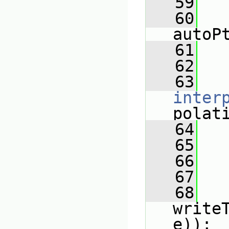
   59
   60
autoP
   61
   
   62
   
   63
inter
polat
   64
   
   65
   66
   67
   
   68
write
e));