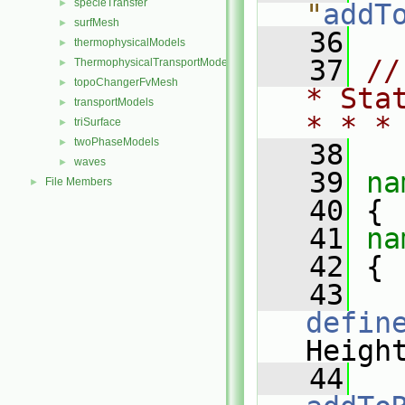
specieTransfer
►
"
addT
surfMesh
►
   36
thermophysicalModels
►
   37
//
ThermophysicalTransportModels
►
topoChangerFvMesh
►
* Sta
transportModels
►
* * *
triSurface
►
twoPhaseModels
►
   38
waves
►
   39
na
File Members
►
   40
 {
   41
na
   42
 {
   43
defin
Heigh
   44