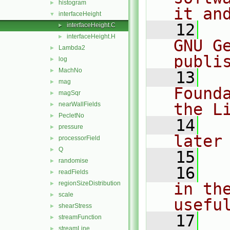
histogram
►
it an
interfaceHeight
▼
   12
  
interfaceHeight.C
►
interfaceHeight.H
►
GNU G
Lambda2
►
publi
log
►
MachNo
►
   13
  
mag
►
Found
magSqr
►
the L
nearWallFields
►
PecletNo
►
   14
  
pressure
►
later
processorField
►
Q
►
   15
randomise
►
   16
  
readFields
►
regionSizeDistribution
in the
►
scale
►
usefu
shearStress
►
   17
  
streamFunction
►
streamLine
►