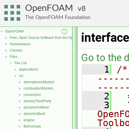
OpenFOAM
8
The OpenFOAM Foundation
OpenFOAM
▼
interfac
Free, Open Source Software from the OpenFOAM Foundation
►
Namespaces
►
Classes
►
Go to the d
Files
▼
File List
▼
    1
/*
applications
►
-----
src
▼
atmosphericModels
►
-----
combustionModels
►
    2
  
conversion
►
dummyThirdParty
►
    3
  
dynamicFvMesh
►
OpenF
dynamicMesh
►
Toolb
engine
►
fileFormats
►