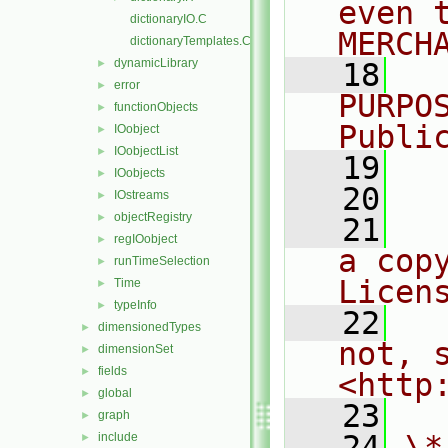
even 
dictionaryIO.C
MERCH
dictionaryTemplates.C
dynamicLibrary
►
   18
  
error
►
PURPO
functionObjects
►
Publi
IOobject
►
IOobjectList
►
   19
  
IOobjects
►
   20
IOstreams
►
objectRegistry
►
   21
  
regIOobject
►
a cop
runTimeSelection
►
Licen
Time
►
typeInfo
►
   22
  
dimensionedTypes
►
not, s
dimensionSet
►
fields
►
<http
global
►
   23
graph
►
   24
\*
include
►