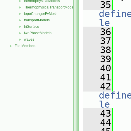
thermophysicalModels
►
   35
ThermophysicalTransportModels
►
defin
topoChangerFvMesh
►
le
transportModels
►
triSurface
►
   36
   
twoPhaseModels
►
   37
   
waves
►
File Members
►
   38
   
   39
   
   40
   
   41
   42
defin
le
   43
   
   44
   