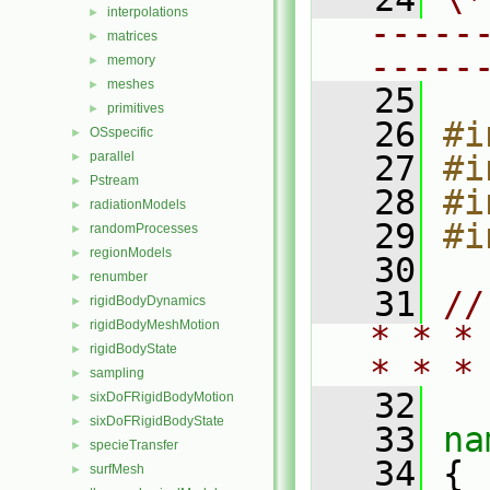
interpolations
►
-----
matrices
►
-----
memory
►
meshes
►
   25
primitives
►
   26
#i
OSspecific
►
parallel
   27
#i
►
Pstream
►
   28
#i
radiationModels
►
   29
#i
randomProcesses
►
regionModels
►
   30
renumber
►
   31
//
rigidBodyDynamics
►
rigidBodyMeshMotion
►
* * *
rigidBodyState
►
* * *
sampling
►
   32
sixDoFRigidBodyMotion
►
sixDoFRigidBodyState
►
   33
na
specieTransfer
►
   34
 {
surfMesh
►