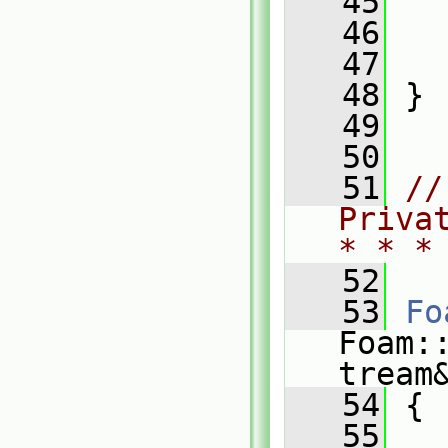
   45
   
   46
   
   47
   
   48
 }
   49
   50
   51
//
Priva
* * *
   52
   53
Fo
Foam:
tream
   54
 {
   55