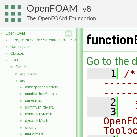
OpenFOAM
8
The OpenFOAM Foundation
OpenFOAM
▼
function
Free, Open Source Software from the OpenFOAM Foundation
►
Namespaces
►
Classes
►
Go to the d
Files
▼
File List
▼
    1
/*
applications
►
-----
src
▼
atmosphericModels
►
-----
combustionModels
►
    2
  
conversion
►
dummyThirdParty
►
    3
  
dynamicFvMesh
►
OpenF
dynamicMesh
►
Toolb
engine
►
fileFormats
►