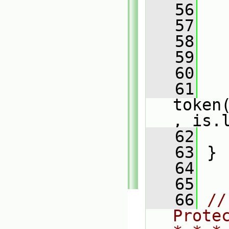
   56
   
   57
   58
   
   59
   60
   
   61
token
, is.
   62
   
   63
 }
   64
   65
   66
//
Prote