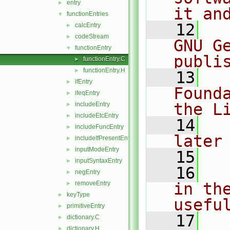
entry
►
it an
functionEntries
▼
   12
  
calcEntry
►
codeStream
►
GNU G
functionEntry
▼
publi
functionEntry.C
►
functionEntry.H
►
   13
  
ifEntry
►
Found
ifeqEntry
►
the L
includeEntry
►
includeEtcEntry
►
   14
  
includeFuncEntry
►
later
includeIfPresentEntry
►
inputModeEntry
►
   15
inputSyntaxEntry
►
   16
  
negEntry
►
removeEntry
in the
►
keyType
►
usefu
primitiveEntry
►
   17
  
dictionary.C
►
dictionary.H
►