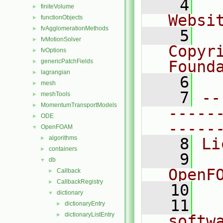
    4
  
finiteVolume
►
Websi
functionObjects
►
fvAgglomerationMethods
►
    5
  
fvMotionSolver
►
Copyr
fvOptions
►
genericPatchFields
Found
►
lagrangian
►
    6
  
mesh
►
    7
--
meshTools
►
MomentumTransportModels
►
-----
ODE
►
-----
OpenFOAM
▼
algorithms
►
    8
Li
containers
►
    9
  
db
▼
OpenF
Callback
►
CallbackRegistry
►
   10
dictionary
▼
   11
  
dictionaryEntry
►
dictionaryListEntry
►
softw