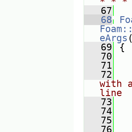
* * *
   67
   68
Fo
Foam:
eArgs
   69
 {
   70
   71
   72
with 
line
   73
   74
   75
   76
   