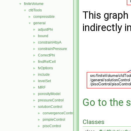
finiteVolume
▼
cfdTools
▼
This graph 
compressible
►
general
▼
indirectly i
adjustPhi
►
bound
►
constrainHbyA
►
constrainPressure
►
CorrectPhi
►
findRefCell
►
fvOptions
►
include
►
levelSet
►
MRF
►
porosityModel
►
Go to the s
pressureControl
►
solutionControl
▼
convergenceControl
►
pimpleControl
►
Classes
pisoControl
►