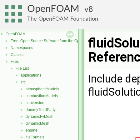
OpenFOAM
8
The OpenFOAM Foundation
OpenFOAM
▼
fluidSolu
Free, Open Source Software from the OpenFOAM Foundation
►
Namespaces
►
Referen
Classes
►
Files
▼
File List
▼
Include de
applications
►
src
▼
fluidSoluti
atmosphericModels
►
combustionModels
►
conversion
►
dummyThirdParty
►
dynamicFvMesh
►
dynamicMesh
►
engine
►
fileFormats
►