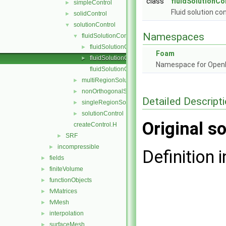
class
fluidSolutionCo
simpleControl
►
Fluid solution con
solidControl
►
solutionControl
▼
Namespaces
fluidSolutionControl
▼
fluidSolutionControl.C
►
Foam
fluidSolutionControl.H
►
Namespace for Ope
fluidSolutionControlI.H
multiRegionSolutionControl
►
nonOrthogonalSolutionControl
►
Detailed Descript
singleRegionSolutionControl
►
solutionControl
►
Original so
createControl.H
SRF
►
incompressible
►
Definition i
fields
►
finiteVolume
►
functionObjects
►
fvMatrices
►
fvMesh
►
interpolation
►
surfaceMesh
►