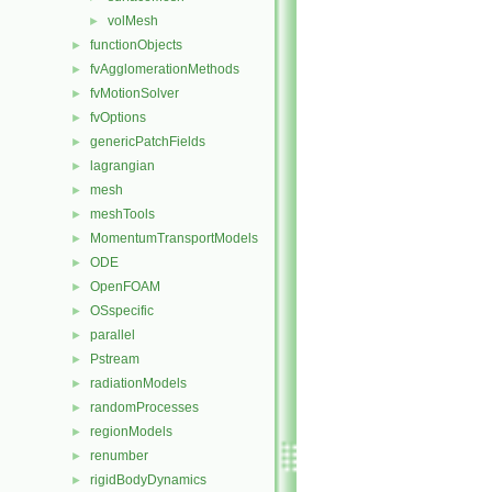
volMesh
►
functionObjects
►
fvAgglomerationMethods
►
fvMotionSolver
►
fvOptions
►
genericPatchFields
►
lagrangian
►
mesh
►
meshTools
►
MomentumTransportModels
►
ODE
►
OpenFOAM
►
OSspecific
►
parallel
►
Pstream
►
radiationModels
►
randomProcesses
►
regionModels
►
renumber
►
rigidBodyDynamics
►