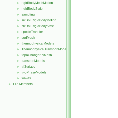
rigidBodyMeshMotion
►
rigidBodyState
►
sampling
►
sixDoFRigidBodyMotion
►
sixDoFRigidBodyState
►
specieTransfer
►
surfMesh
►
thermophysicalModels
►
ThermophysicalTransportModels
►
topoChangerFvMesh
►
transportModels
►
triSurface
►
twoPhaseModels
►
waves
►
File Members
►