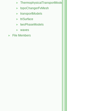
ThermophysicalTransportModels
►
topoChangerFvMesh
►
transportModels
►
triSurface
►
twoPhaseModels
►
waves
►
File Members
►