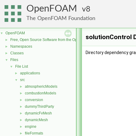
OpenFOAM
8
The OpenFOAM Foundation
OpenFOAM
▼
solutionControl 
Free, Open Source Software from the OpenFOAM Foundation
►
Namespaces
►
Directory dependency grap
Classes
►
Files
▼
File List
▼
applications
►
src
▼
atmosphericModels
►
combustionModels
►
conversion
►
dummyThirdParty
►
dynamicFvMesh
►
dynamicMesh
►
engine
►
fileFormats
►