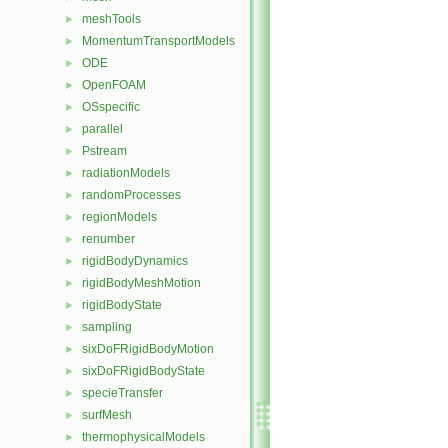
meshTools
►
MomentumTransportModels
►
ODE
►
OpenFOAM
►
OSspecific
►
parallel
►
Pstream
►
radiationModels
►
randomProcesses
►
regionModels
►
renumber
►
rigidBodyDynamics
►
rigidBodyMeshMotion
►
rigidBodyState
►
sampling
►
sixDoFRigidBodyMotion
►
sixDoFRigidBodyState
►
specieTransfer
►
surfMesh
►
thermophysicalModels
►