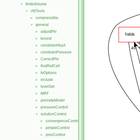
finiteVolume
▼
cfdTools
▼
compressible
►
general
▼
adjustPhi
►
bound
►
constrainHbyA
►
constrainPressure
►
CorrectPhi
►
findRefCell
►
fvOptions
►
include
►
levelSet
►
MRF
►
porosityModel
►
pressureControl
►
solutionControl
▼
convergenceControl
►
pimpleControl
►
pisoControl
►