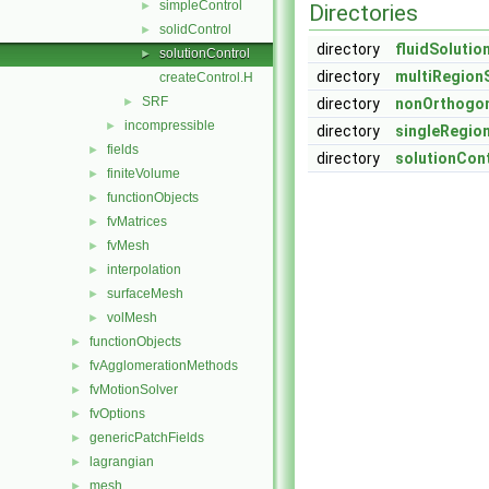
simpleControl
►
Directories
solidControl
►
directory
fluidSolutio
solutionControl
►
directory
multiRegion
createControl.H
SRF
►
directory
nonOrthogon
incompressible
►
directory
singleRegio
fields
►
directory
solutionCon
finiteVolume
►
functionObjects
►
fvMatrices
►
fvMesh
►
interpolation
►
surfaceMesh
►
volMesh
►
functionObjects
►
fvAgglomerationMethods
►
fvMotionSolver
►
fvOptions
►
genericPatchFields
►
lagrangian
►
mesh
►