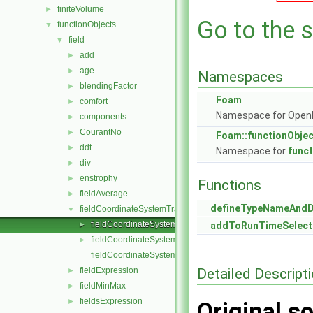
finiteVolume
►
Go to the s
functionObjects
▼
field
▼
add
►
age
►
Namespaces
blendingFactor
►
Foam
comfort
►
Namespace for Ope
components
►
CourantNo
►
Foam::functionObje
ddt
►
Namespace for
func
div
►
enstrophy
►
Functions
fieldAverage
►
defineTypeNameAnd
fieldCoordinateSystemTransform
▼
fieldCoordinateSystemTransform.C
►
addToRunTimeSelect
fieldCoordinateSystemTransform.H
►
fieldCoordinateSystemTransformTemplates.C
Detailed Descript
fieldExpression
►
fieldMinMax
►
fieldsExpression
►
Original so