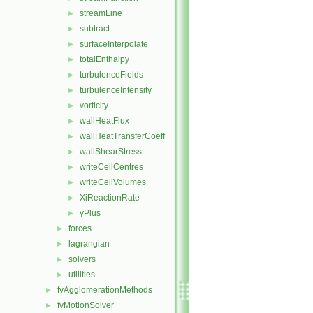
streamLine
►
subtract
►
surfaceInterpolate
►
totalEnthalpy
►
turbulenceFields
►
turbulenceIntensity
►
vorticity
►
wallHeatFlux
►
wallHeatTransferCoeff
►
wallShearStress
►
writeCellCentres
►
writeCellVolumes
►
XiReactionRate
►
yPlus
►
forces
►
lagrangian
►
solvers
►
utilities
►
fvAgglomerationMethods
►
fvMotionSolver
►