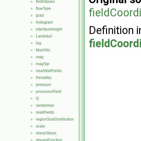
fieldValues
►
flowType
fieldCoor
►
grad
►
histogram
►
Definition i
interfaceHeight
►
Lambda2
►
fieldCoor
log
►
MachNo
►
mag
►
magSqr
►
nearWallFields
►
PecletNo
►
pressure
►
processorField
►
Q
►
randomise
►
readFields
►
regionSizeDistribution
►
scale
►
shearStress
►
streamFunction
►