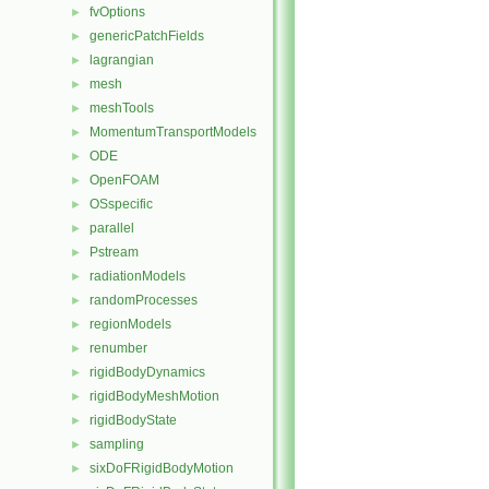
fvOptions
►
genericPatchFields
►
lagrangian
►
mesh
►
meshTools
►
MomentumTransportModels
►
ODE
►
OpenFOAM
►
OSspecific
►
parallel
►
Pstream
►
radiationModels
►
randomProcesses
►
regionModels
►
renumber
►
rigidBodyDynamics
►
rigidBodyMeshMotion
►
rigidBodyState
►
sampling
►
sixDoFRigidBodyMotion
►