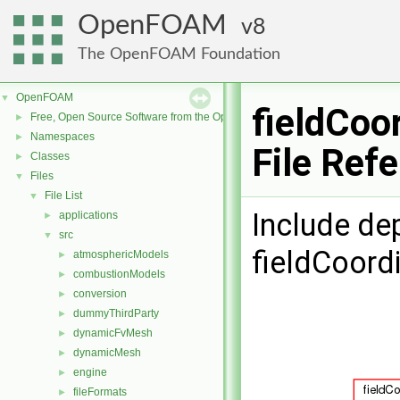
OpenFOAM
8
The OpenFOAM Foundation
OpenFOAM
▼
fieldCoo
Free, Open Source Software from the OpenFOAM Foundation
►
Namespaces
►
File Ref
Classes
►
Files
▼
File List
▼
Include de
applications
►
src
▼
fieldCoord
atmosphericModels
►
combustionModels
►
conversion
►
dummyThirdParty
►
dynamicFvMesh
►
dynamicMesh
►
engine
►
fileFormats
►