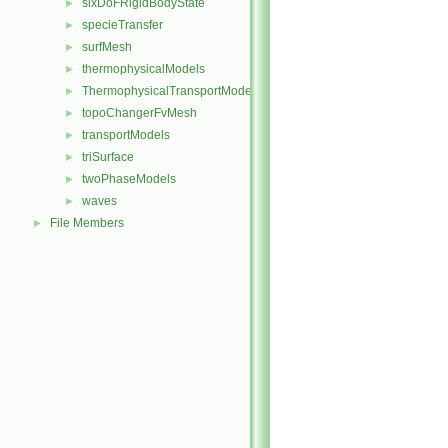
sixDoFRigidBodyState
►
specieTransfer
►
surfMesh
►
thermophysicalModels
►
ThermophysicalTransportModels
►
topoChangerFvMesh
►
transportModels
►
triSurface
►
twoPhaseModels
►
waves
►
File Members
►