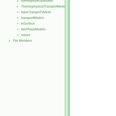
thermophysicalModels
►
ThermophysicalTransportModels
►
topoChangerFvMesh
►
transportModels
►
triSurface
►
twoPhaseModels
►
waves
►
File Members
►