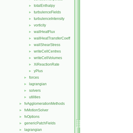
totalEnthalpy
►
turbulenceFields
►
turbulenceIntensity
►
vorticity
►
wallHeatFlux
►
wallHeatTransferCoeff
►
wallShearStress
►
writeCellCentres
►
writeCellVolumes
►
XiReactionRate
►
yPlus
►
forces
►
lagrangian
►
solvers
►
utilities
►
fvAgglomerationMethods
►
fvMotionSolver
►
fvOptions
►
genericPatchFields
►
lagrangian
►