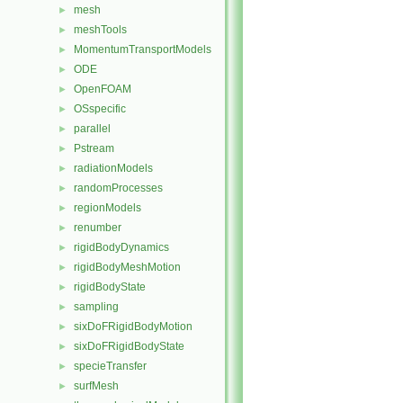
mesh
►
meshTools
►
MomentumTransportModels
►
ODE
►
OpenFOAM
►
OSspecific
►
parallel
►
Pstream
►
radiationModels
►
randomProcesses
►
regionModels
►
renumber
►
rigidBodyDynamics
►
rigidBodyMeshMotion
►
rigidBodyState
►
sampling
►
sixDoFRigidBodyMotion
►
sixDoFRigidBodyState
►
specieTransfer
►
surfMesh
►