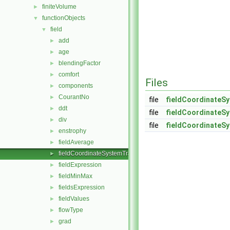
finiteVolume
►
functionObjects
▼
field
▼
add
►
age
►
blendingFactor
►
comfort
►
Files
components
►
CourantNo
►
file
fieldCoordinateS
ddt
►
file
fieldCoordinateS
div
►
file
fieldCoordinateS
enstrophy
►
fieldAverage
►
fieldCoordinateSystemTransform
►
fieldExpression
►
fieldMinMax
►
fieldsExpression
►
fieldValues
►
flowType
►
grad
►