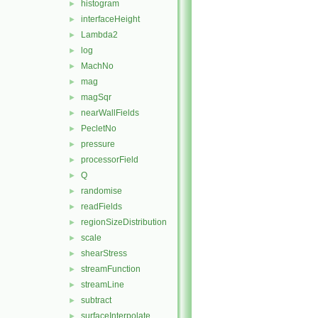
histogram
►
interfaceHeight
►
Lambda2
►
log
►
MachNo
►
mag
►
magSqr
►
nearWallFields
►
PecletNo
►
pressure
►
processorField
►
Q
►
randomise
►
readFields
►
regionSizeDistribution
►
scale
►
shearStress
►
streamFunction
►
streamLine
►
subtract
►
surfaceInterpolate
►