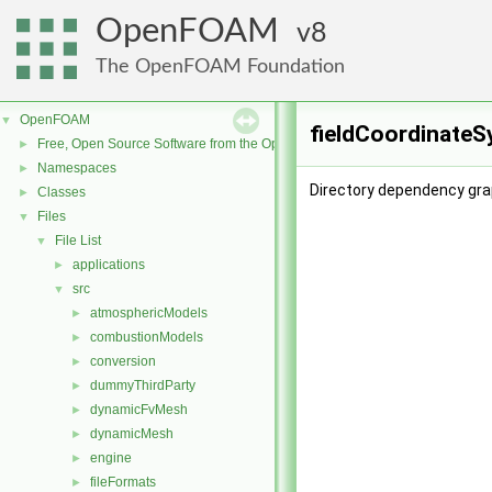
OpenFOAM
8
The OpenFOAM Foundation
OpenFOAM
▼
fieldCoordinateS
Free, Open Source Software from the OpenFOAM Foundation
►
Namespaces
►
Directory dependency gra
Classes
►
Files
▼
File List
▼
applications
►
src
▼
atmosphericModels
►
combustionModels
►
conversion
►
dummyThirdParty
►
dynamicFvMesh
►
dynamicMesh
►
engine
►
fileFormats
►