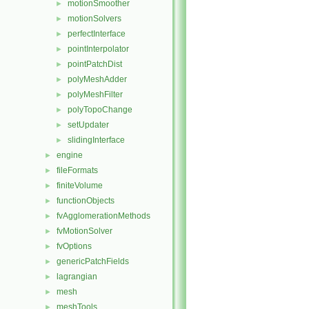
motionSmoother
►
motionSolvers
►
perfectInterface
►
pointInterpolator
►
pointPatchDist
►
polyMeshAdder
►
polyMeshFilter
►
polyTopoChange
►
setUpdater
►
slidingInterface
►
engine
►
fileFormats
►
finiteVolume
►
functionObjects
►
fvAgglomerationMethods
►
fvMotionSolver
►
fvOptions
►
genericPatchFields
►
lagrangian
►
mesh
►
meshTools
►