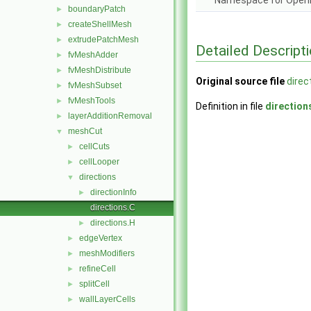
Namespace for Ope
boundaryPatch
►
createShellMesh
►
extrudePatchMesh
►
Detailed Descript
fvMeshAdder
►
fvMeshDistribute
►
Original source file
direc
fvMeshSubset
►
fvMeshTools
►
Definition in file
direction
layerAdditionRemoval
►
meshCut
▼
cellCuts
►
cellLooper
►
directions
▼
directionInfo
►
directions.C
directions.H
►
edgeVertex
►
meshModifiers
►
refineCell
►
splitCell
►
wallLayerCells
►