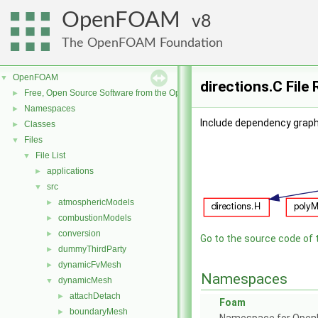
OpenFOAM
8
The OpenFOAM Foundation
OpenFOAM
▼
directions.C File
Free, Open Source Software from the OpenFOAM Foundation
►
Namespaces
►
Include dependency graph 
Classes
►
Files
▼
File List
▼
applications
►
src
▼
atmosphericModels
►
combustionModels
►
conversion
►
Go to the source code of th
dummyThirdParty
►
dynamicFvMesh
►
Namespaces
dynamicMesh
▼
attachDetach
►
Foam
boundaryMesh
►