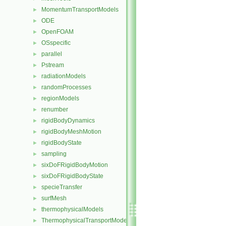
MomentumTransportModels
►
ODE
►
OpenFOAM
►
OSspecific
►
parallel
►
Pstream
►
radiationModels
►
randomProcesses
►
regionModels
►
renumber
►
rigidBodyDynamics
►
rigidBodyMeshMotion
►
rigidBodyState
►
sampling
►
sixDoFRigidBodyMotion
►
sixDoFRigidBodyState
►
specieTransfer
►
surfMesh
►
thermophysicalModels
►
ThermophysicalTransportModels
►