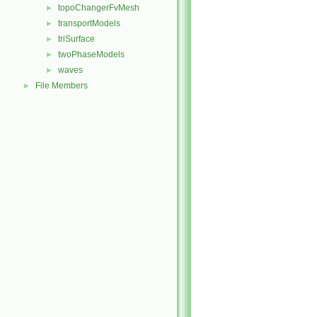
topoChangerFvMesh
►
transportModels
►
triSurface
►
twoPhaseModels
►
waves
►
File Members
►