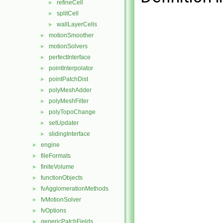
refineCell
►
splitCell
►
wallLayerCells
►
motionSmoother
►
motionSolvers
►
perfectInterface
►
pointInterpolator
►
pointPatchDist
►
polyMeshAdder
►
polyMeshFilter
►
polyTopoChange
►
setUpdater
►
slidingInterface
►
engine
►
fileFormats
►
finiteVolume
►
functionObjects
►
fvAgglomerationMethods
►
fvMotionSolver
►
fvOptions
►
genericPatchFields
►