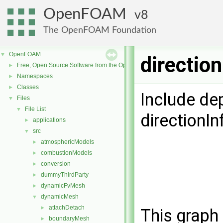
OpenFOAM
8
The OpenFOAM Foundation
OpenFOAM
▼
direction
Free, Open Source Software from the OpenFOAM Foundation
►
Namespaces
►
Classes
►
Include de
Files
▼
File List
▼
directionIn
applications
►
src
▼
atmosphericModels
►
combustionModels
►
conversion
►
dummyThirdParty
►
dynamicFvMesh
►
dynamicMesh
▼
attachDetach
►
This graph 
boundaryMesh
►