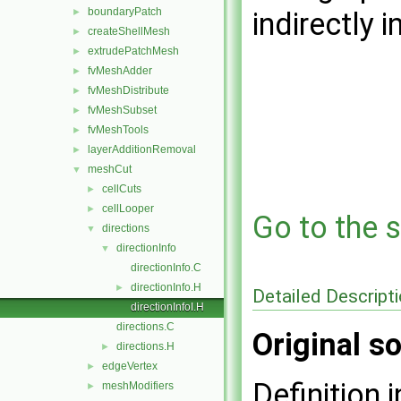
boundaryPatch
►
indirectly i
createShellMesh
►
extrudePatchMesh
►
fvMeshAdder
►
fvMeshDistribute
►
fvMeshSubset
►
fvMeshTools
►
layerAdditionRemoval
►
meshCut
▼
cellCuts
►
cellLooper
►
Go to the s
directions
▼
directionInfo
▼
directionInfo.C
directionInfo.H
►
Detailed Descript
directionInfoI.H
directions.C
Original so
directions.H
►
edgeVertex
►
Definition i
meshModifiers
►