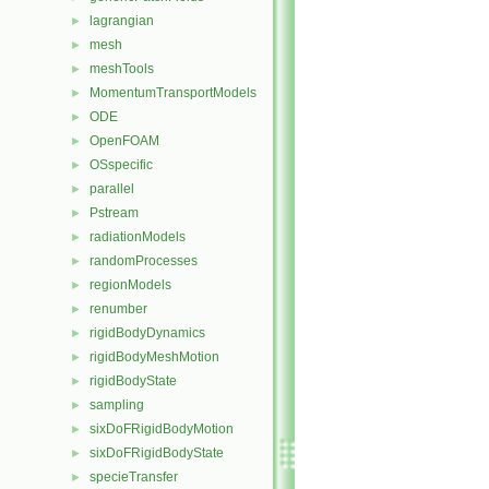
lagrangian
►
mesh
►
meshTools
►
MomentumTransportModels
►
ODE
►
OpenFOAM
►
OSspecific
►
parallel
►
Pstream
►
radiationModels
►
randomProcesses
►
regionModels
►
renumber
►
rigidBodyDynamics
►
rigidBodyMeshMotion
►
rigidBodyState
►
sampling
►
sixDoFRigidBodyMotion
►
sixDoFRigidBodyState
►
specieTransfer
►