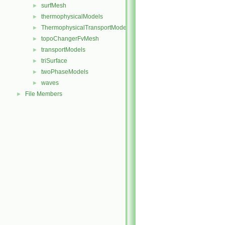
surfMesh
►
thermophysicalModels
►
ThermophysicalTransportModels
►
topoChangerFvMesh
►
transportModels
►
triSurface
►
twoPhaseModels
►
waves
►
File Members
►