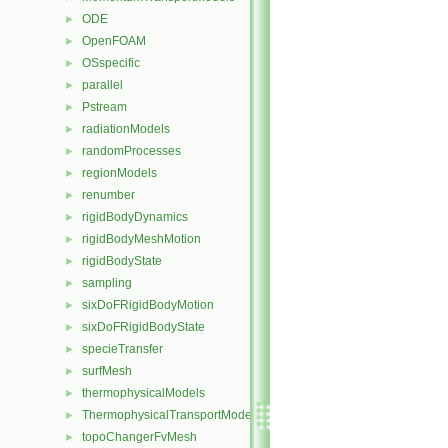
ODE
►
OpenFOAM
►
OSspecific
►
parallel
►
Pstream
►
radiationModels
►
randomProcesses
►
regionModels
►
renumber
►
rigidBodyDynamics
►
rigidBodyMeshMotion
►
rigidBodyState
►
sampling
►
sixDoFRigidBodyMotion
►
sixDoFRigidBodyState
►
specieTransfer
►
surfMesh
►
thermophysicalModels
►
ThermophysicalTransportModels
►
topoChangerFvMesh
►