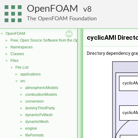
OpenFOAM
8
The OpenFOAM Foundation
OpenFOAM
▼
cyclicAMI Direct
Free, Open Source Software from the OpenFOAM Foundation
►
Namespaces
►
Directory dependency grap
Classes
►
Files
▼
File List
▼
applications
►
src
▼
atmosphericModels
►
combustionModels
►
conversion
►
dummyThirdParty
►
dynamicFvMesh
►
dynamicMesh
►
engine
►
fileFormats
►