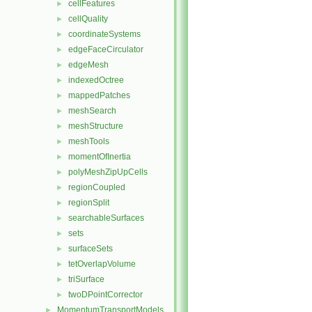
cellFeatures
►
cellQuality
►
coordinateSystems
►
edgeFaceCirculator
►
edgeMesh
►
indexedOctree
►
mappedPatches
►
meshSearch
►
meshStructure
►
meshTools
►
momentOfInertia
►
polyMeshZipUpCells
►
regionCoupled
►
regionSplit
►
searchableSurfaces
►
sets
►
surfaceSets
►
tetOverlapVolume
►
triSurface
►
twoDPointCorrector
►
MomentumTransportModels
►