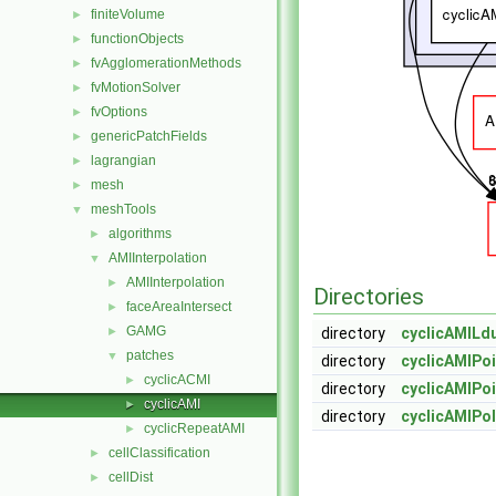
finiteVolume
►
functionObjects
►
fvAgglomerationMethods
►
fvMotionSolver
►
fvOptions
►
genericPatchFields
►
lagrangian
►
mesh
►
meshTools
▼
algorithms
►
AMIInterpolation
▼
AMIInterpolation
►
Directories
faceAreaIntersect
►
GAMG
►
directory
cyclicAMILdu
patches
▼
directory
cyclicAMIPo
cyclicACMI
►
directory
cyclicAMIPoi
cyclicAMI
►
directory
cyclicAMIPo
cyclicRepeatAMI
►
cellClassification
►
cellDist
►