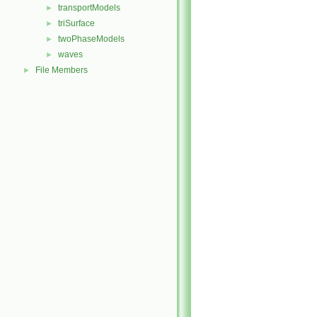
transportModels
►
triSurface
►
twoPhaseModels
►
waves
►
File Members
►