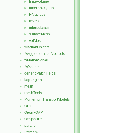
finiteVolume
►
functionObjects
►
fvMatrices
►
fvMesh
►
interpolation
►
surfaceMesh
►
volMesh
►
functionObjects
►
fvAgglomerationMethods
►
fvMotionSolver
►
fvOptions
►
genericPatchFields
►
lagrangian
►
mesh
►
meshTools
►
MomentumTransportModels
►
ODE
►
OpenFOAM
►
OSspecific
►
parallel
►
Pstream
►