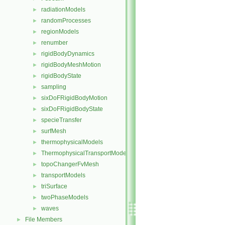
radiationModels
►
randomProcesses
►
regionModels
►
renumber
►
rigidBodyDynamics
►
rigidBodyMeshMotion
►
rigidBodyState
►
sampling
►
sixDoFRigidBodyMotion
►
sixDoFRigidBodyState
►
specieTransfer
►
surfMesh
►
thermophysicalModels
►
ThermophysicalTransportModels
►
topoChangerFvMesh
►
transportModels
►
triSurface
►
twoPhaseModels
►
waves
►
File Members
►