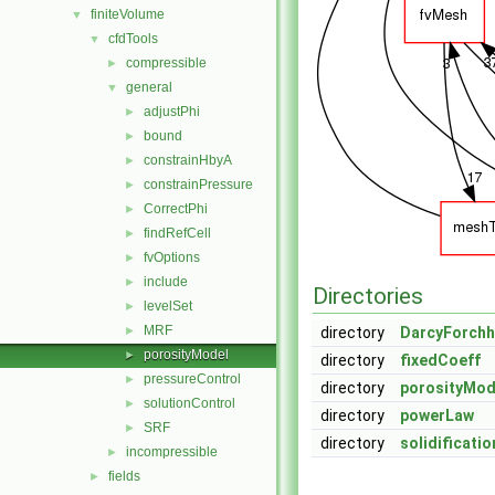
finiteVolume
▼
cfdTools
▼
compressible
►
general
▼
adjustPhi
►
bound
►
constrainHbyA
►
constrainPressure
►
CorrectPhi
►
findRefCell
►
fvOptions
►
include
►
Directories
levelSet
►
MRF
►
directory
DarcyForchh
porosityModel
►
directory
fixedCoeff
pressureControl
►
directory
porosityMod
solutionControl
►
directory
powerLaw
SRF
►
directory
solidificatio
incompressible
►
fields
►