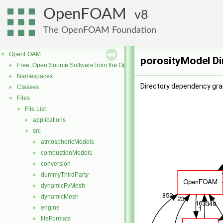
OpenFOAM
8
The OpenFOAM Foundation
OpenFOAM
▼
porosityModel Di
Free, Open Source Software from the OpenFOAM Foundation
►
Namespaces
►
Directory dependency gra
Classes
►
Files
▼
File List
▼
applications
►
src
▼
atmosphericModels
►
combustionModels
►
conversion
►
dummyThirdParty
►
dynamicFvMesh
►
dynamicMesh
►
engine
►
fileFormats
►