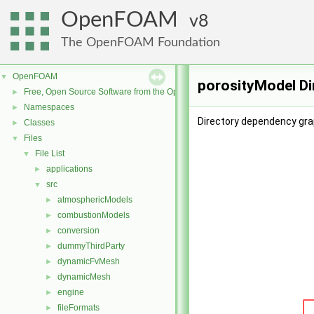
OpenFOAM
8
The OpenFOAM Foundation
OpenFOAM
▼
porosityModel Di
Free, Open Source Software from the OpenFOAM Foundation
►
Namespaces
►
Directory dependency gra
Classes
►
Files
▼
File List
▼
applications
►
src
▼
atmosphericModels
►
combustionModels
►
conversion
►
dummyThirdParty
►
dynamicFvMesh
►
dynamicMesh
►
engine
►
fileFormats
►