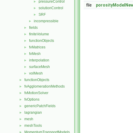
pressureControl
►
file
porosityModelNew
solutionControl
►
SRF
►
incompressible
►
fields
►
finiteVolume
►
functionObjects
►
fvMatrices
►
fvMesh
►
interpolation
►
surfaceMesh
►
volMesh
►
functionObjects
►
fvAgglomerationMethods
►
fvMotionSolver
►
fvOptions
►
genericPatchFields
►
lagrangian
►
mesh
►
meshTools
►
MomentumTransportModels
►