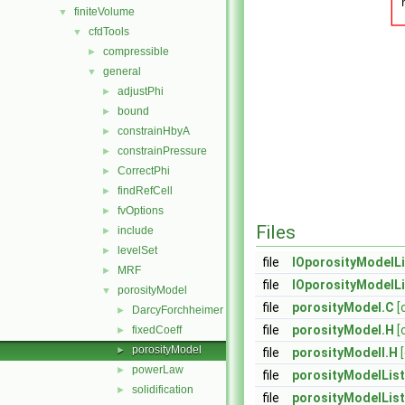
finiteVolume
▼
cfdTools
▼
compressible
►
general
▼
adjustPhi
►
bound
►
constrainHbyA
►
constrainPressure
►
CorrectPhi
►
findRefCell
►
fvOptions
►
Files
include
►
levelSet
►
file
IOporosityModelLi
MRF
►
file
IOporosityModelLi
porosityModel
▼
file
porosityModel.C
[
DarcyForchheimer
►
file
porosityModel.H
[
fixedCoeff
►
porosityModel
►
file
porosityModelI.H
powerLaw
►
file
porosityModelList
solidification
►
file
porosityModelList