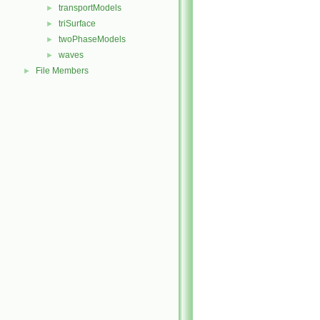
transportModels
►
triSurface
►
twoPhaseModels
►
waves
►
File Members
►