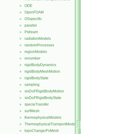
ODE
►
OpenFOAM
►
OSspecific
►
parallel
►
Pstream
►
radiationModels
►
randomProcesses
►
regionModels
►
renumber
►
rigidBodyDynamics
►
rigidBodyMeshMotion
►
rigidBodyState
►
sampling
►
sixDoFRigidBodyMotion
►
sixDoFRigidBodyState
►
specieTransfer
►
surfMesh
►
thermophysicalModels
►
ThermophysicalTransportModels
►
topoChangerFvMesh
►