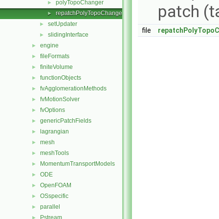
polyTopoChanger
►
patch (t
repatchPolyTopoChanger
►
setUpdater
►
file
repatchPolyTopoC
slidingInterface
►
engine
►
fileFormats
►
finiteVolume
►
functionObjects
►
fvAgglomerationMethods
►
fvMotionSolver
►
fvOptions
►
genericPatchFields
►
lagrangian
►
mesh
►
meshTools
►
MomentumTransportModels
►
ODE
►
OpenFOAM
►
OSspecific
►
parallel
►
Pstream
►