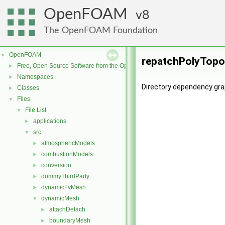
OpenFOAM
8
The OpenFOAM Foundation
OpenFOAM
▼
repatchPolyTopo
Free, Open Source Software from the OpenFOAM Foundation
►
Namespaces
►
Directory dependency gr
Classes
►
Files
▼
File List
▼
applications
►
src
▼
atmosphericModels
►
combustionModels
►
conversion
►
dummyThirdParty
►
dynamicFvMesh
►
dynamicMesh
▼
attachDetach
►
boundaryMesh
►