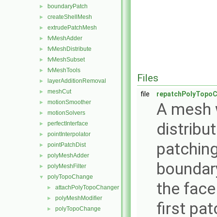
boundaryPatch
►
createShellMesh
►
extrudePatchMesh
►
fvMeshAdder
►
fvMeshDistribute
►
fvMeshSubset
►
fvMeshTools
►
Files
layerAdditionRemoval
►
meshCut
►
file
repatchPolyTopoC
motionSmoother
►
A mesh 
motionSolvers
►
distribu
perfectInterface
►
pointInterpolator
►
patching
pointPatchDist
►
polyMeshAdder
►
boundary
polyMeshFilter
►
polyTopoChange
▼
the face 
attachPolyTopoChanger
►
polyMeshModifier
►
first pa
polyTopoChange
►