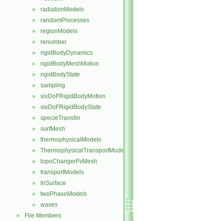
radiationModels
►
randomProcesses
►
regionModels
►
renumber
►
rigidBodyDynamics
►
rigidBodyMeshMotion
►
rigidBodyState
►
sampling
►
sixDoFRigidBodyMotion
►
sixDoFRigidBodyState
►
specieTransfer
►
surfMesh
►
thermophysicalModels
►
ThermophysicalTransportModels
►
topoChangerFvMesh
►
transportModels
►
triSurface
►
twoPhaseModels
►
waves
►
File Members
►