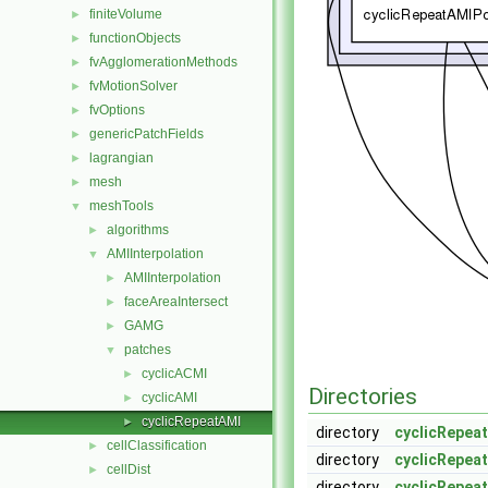
finiteVolume
►
functionObjects
►
fvAgglomerationMethods
►
fvMotionSolver
►
fvOptions
►
genericPatchFields
►
lagrangian
►
mesh
►
meshTools
▼
algorithms
►
AMIInterpolation
▼
AMIInterpolation
►
faceAreaIntersect
►
GAMG
►
patches
▼
cyclicACMI
►
Directories
cyclicAMI
►
cyclicRepeatAMI
►
directory
cyclicRepea
cellClassification
►
directory
cyclicRepea
cellDist
►
directory
cyclicRepea