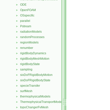
ODE
►
OpenFOAM
►
OSspecific
►
parallel
►
Pstream
►
radiationModels
►
randomProcesses
►
regionModels
►
renumber
►
rigidBodyDynamics
►
rigidBodyMeshMotion
►
rigidBodyState
►
sampling
►
sixDoFRigidBodyMotion
►
sixDoFRigidBodyState
►
specieTransfer
►
surfMesh
►
thermophysicalModels
►
ThermophysicalTransportModels
►
topoChangerFvMesh
►