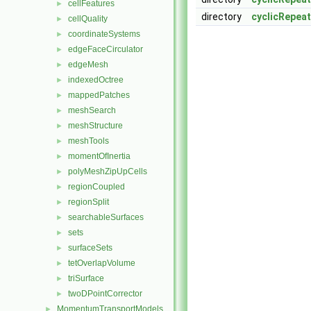
cellFeatures
►
directory
cyclicRepea
cellQuality
►
coordinateSystems
►
edgeFaceCirculator
►
edgeMesh
►
indexedOctree
►
mappedPatches
►
meshSearch
►
meshStructure
►
meshTools
►
momentOfInertia
►
polyMeshZipUpCells
►
regionCoupled
►
regionSplit
►
searchableSurfaces
►
sets
►
surfaceSets
►
tetOverlapVolume
►
triSurface
►
twoDPointCorrector
►
MomentumTransportModels
►