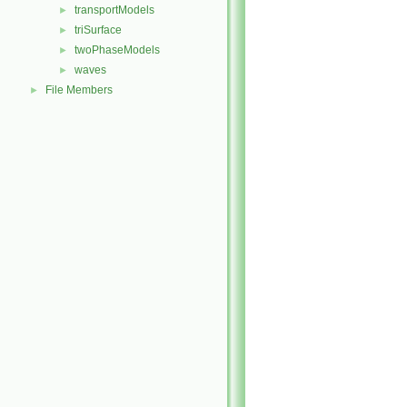
transportModels
►
triSurface
►
twoPhaseModels
►
waves
►
File Members
►