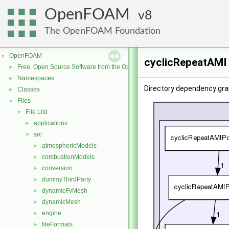
OpenFOAM
8
The OpenFOAM Foundation
OpenFOAM
▼
cyclicRepeatAMI 
Free, Open Source Software from the OpenFOAM Foundation
►
Namespaces
►
Directory dependency gra
Classes
►
Files
▼
File List
▼
applications
►
src
▼
atmosphericModels
►
combustionModels
►
conversion
►
dummyThirdParty
►
dynamicFvMesh
►
dynamicMesh
►
engine
►
fileFormats
►