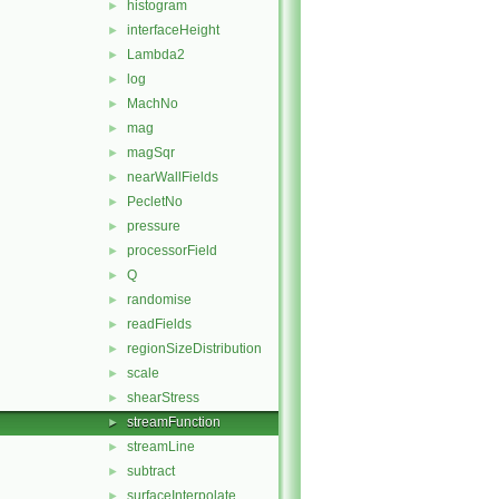
histogram
►
interfaceHeight
►
Lambda2
►
log
►
MachNo
►
mag
►
magSqr
►
nearWallFields
►
PecletNo
►
pressure
►
processorField
►
Q
►
randomise
►
readFields
►
regionSizeDistribution
►
scale
►
shearStress
►
streamFunction
►
streamLine
►
subtract
►
surfaceInterpolate
►