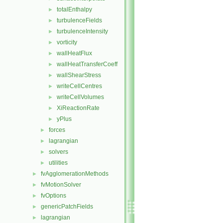
totalEnthalpy
►
turbulenceFields
►
turbulenceIntensity
►
vorticity
►
wallHeatFlux
►
wallHeatTransferCoeff
►
wallShearStress
►
writeCellCentres
►
writeCellVolumes
►
XiReactionRate
►
yPlus
►
forces
►
lagrangian
►
solvers
►
utilities
►
fvAgglomerationMethods
►
fvMotionSolver
►
fvOptions
►
genericPatchFields
►
lagrangian
►