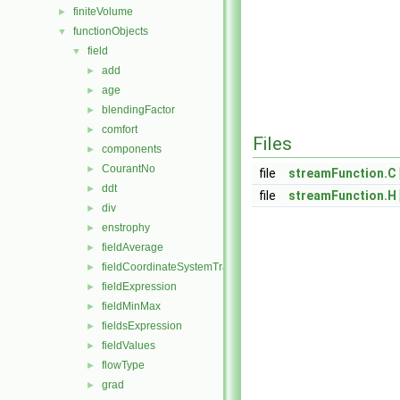
finiteVolume
►
functionObjects
▼
field
▼
add
►
age
►
blendingFactor
►
comfort
►
Files
components
►
CourantNo
►
file
streamFunction.C
ddt
►
file
streamFunction.H
div
►
enstrophy
►
fieldAverage
►
fieldCoordinateSystemTransform
►
fieldExpression
►
fieldMinMax
►
fieldsExpression
►
fieldValues
►
flowType
►
grad
►