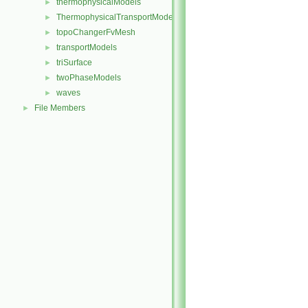
thermophysicalModels
►
ThermophysicalTransportModels
►
topoChangerFvMesh
►
transportModels
►
triSurface
►
twoPhaseModels
►
waves
►
File Members
►