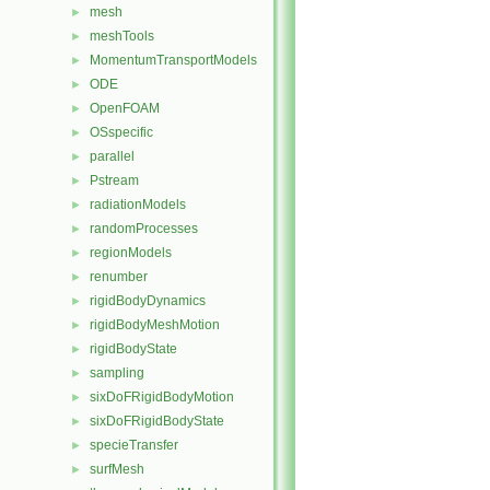
mesh
►
meshTools
►
MomentumTransportModels
►
ODE
►
OpenFOAM
►
OSspecific
►
parallel
►
Pstream
►
radiationModels
►
randomProcesses
►
regionModels
►
renumber
►
rigidBodyDynamics
►
rigidBodyMeshMotion
►
rigidBodyState
►
sampling
►
sixDoFRigidBodyMotion
►
sixDoFRigidBodyState
►
specieTransfer
►
surfMesh
►