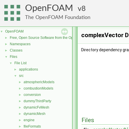
OpenFOAM
8
The OpenFOAM Foundation
OpenFOAM
▼
complexVector D
Free, Open Source Software from the OpenFOAM Foundation
►
Namespaces
►
Directory dependency gra
Classes
►
Files
▼
File List
▼
applications
►
src
▼
atmosphericModels
►
combustionModels
►
conversion
►
dummyThirdParty
►
dynamicFvMesh
►
dynamicMesh
►
Files
engine
►
fileFormats
►