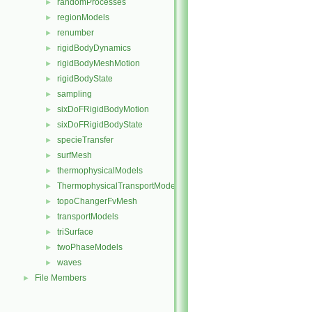
randomProcesses
►
regionModels
►
renumber
►
rigidBodyDynamics
►
rigidBodyMeshMotion
►
rigidBodyState
►
sampling
►
sixDoFRigidBodyMotion
►
sixDoFRigidBodyState
►
specieTransfer
►
surfMesh
►
thermophysicalModels
►
ThermophysicalTransportModels
►
topoChangerFvMesh
►
transportModels
►
triSurface
►
twoPhaseModels
►
waves
►
File Members
►