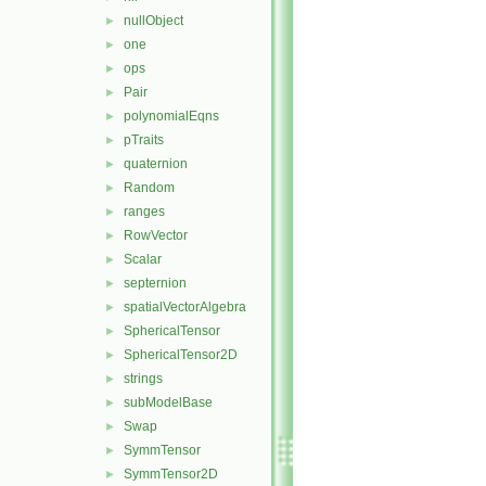
nullObject
►
one
►
ops
►
Pair
►
polynomialEqns
►
pTraits
►
quaternion
►
Random
►
ranges
►
RowVector
►
Scalar
►
septernion
►
spatialVectorAlgebra
►
SphericalTensor
►
SphericalTensor2D
►
strings
►
subModelBase
►
Swap
►
SymmTensor
►
SymmTensor2D
►