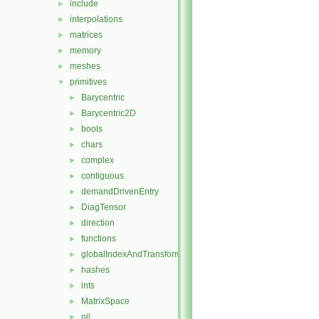
include
►
interpolations
►
matrices
►
memory
►
meshes
►
primitives
▼
Barycentric
►
Barycentric2D
►
bools
►
chars
►
complex
►
contiguous
►
demandDrivenEntry
►
DiagTensor
►
direction
►
functions
►
globalIndexAndTransform
►
hashes
►
ints
►
MatrixSpace
►
nil
►