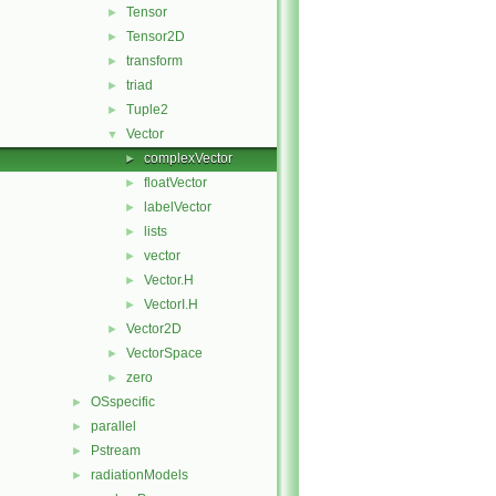
Tensor
►
Tensor2D
►
transform
►
triad
►
Tuple2
►
Vector
▼
complexVector
►
floatVector
►
labelVector
►
lists
►
vector
►
Vector.H
►
VectorI.H
►
Vector2D
►
VectorSpace
►
zero
►
OSspecific
►
parallel
►
Pstream
►
radiationModels
►