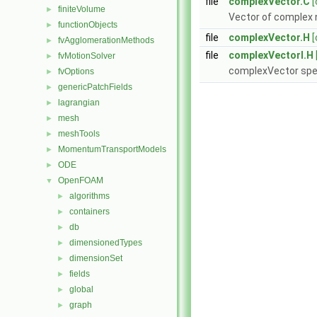
file
complexVector.C
[
finiteVolume
►
Vector of complex
functionObjects
►
file
complexVector.H
[
fvAgglomerationMethods
►
file
complexVectorI.H
fvMotionSolver
►
complexVector spec
fvOptions
►
genericPatchFields
►
lagrangian
►
mesh
►
meshTools
►
MomentumTransportModels
►
ODE
►
OpenFOAM
▼
algorithms
►
containers
►
db
►
dimensionedTypes
►
dimensionSet
►
fields
►
global
►
graph
►