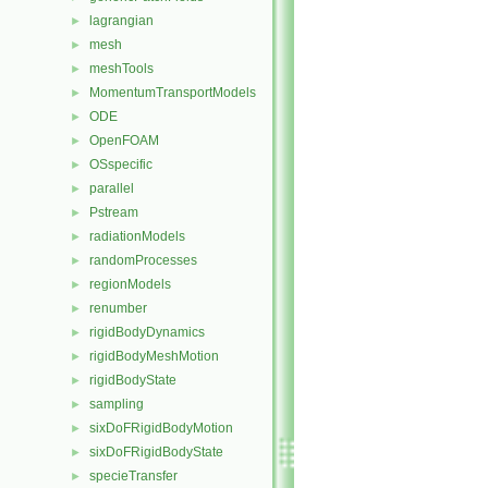
lagrangian
►
mesh
►
meshTools
►
MomentumTransportModels
►
ODE
►
OpenFOAM
►
OSspecific
►
parallel
►
Pstream
►
radiationModels
►
randomProcesses
►
regionModels
►
renumber
►
rigidBodyDynamics
►
rigidBodyMeshMotion
►
rigidBodyState
►
sampling
►
sixDoFRigidBodyMotion
►
sixDoFRigidBodyState
►
specieTransfer
►