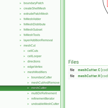
boundaryPatch
►
createShellMesh
►
extrudePatchMesh
►
fvMeshAdder
►
fvMeshDistribute
►
fvMeshSubset
►
fvMeshTools
►
layerAdditionRemoval
►
meshCut
▼
cellCuts
►
cellLooper
►
Files
directions
►
edgeVertex
►
file
meshCutter.C
[cod
meshModifiers
▼
file
meshCutter.H
[cod
boundaryCutter
►
meshCutAndRemove
►
meshCutter
►
multiDirRefinement
►
refinementIterator
►
undoableMeshCutter
►