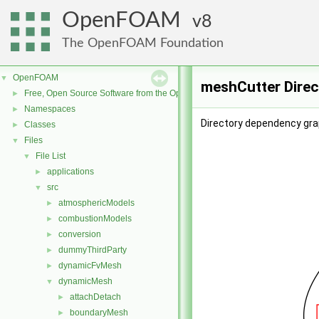
OpenFOAM
8
The OpenFOAM Foundation
OpenFOAM
▼
meshCutter Direc
Free, Open Source Software from the OpenFOAM Foundation
►
Namespaces
►
Directory dependency gra
Classes
►
Files
▼
File List
▼
applications
►
src
▼
atmosphericModels
►
combustionModels
►
conversion
►
dummyThirdParty
►
dynamicFvMesh
►
dynamicMesh
▼
attachDetach
►
boundaryMesh
►