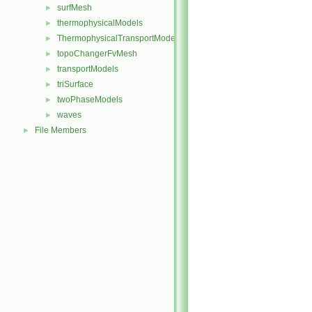
surfMesh
►
thermophysicalModels
►
ThermophysicalTransportModels
►
topoChangerFvMesh
►
transportModels
►
triSurface
►
twoPhaseModels
►
waves
►
File Members
►