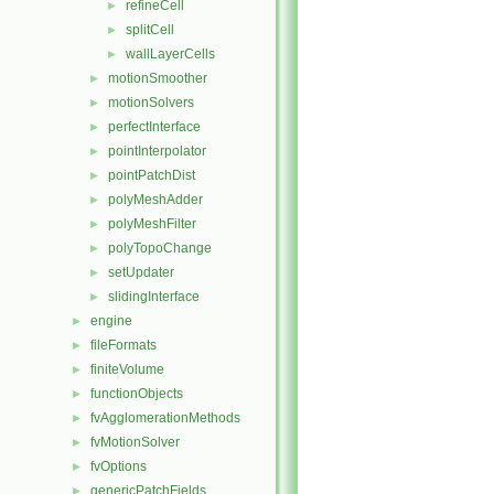
refineCell
►
splitCell
►
wallLayerCells
►
motionSmoother
►
motionSolvers
►
perfectInterface
►
pointInterpolator
►
pointPatchDist
►
polyMeshAdder
►
polyMeshFilter
►
polyTopoChange
►
setUpdater
►
slidingInterface
►
engine
►
fileFormats
►
finiteVolume
►
functionObjects
►
fvAgglomerationMethods
►
fvMotionSolver
►
fvOptions
►
genericPatchFields
►