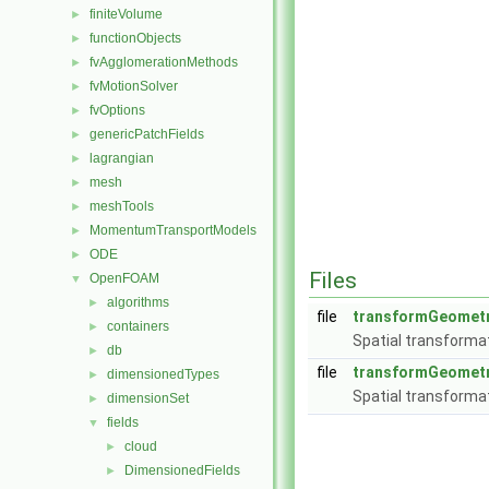
finiteVolume
►
functionObjects
►
fvAgglomerationMethods
►
fvMotionSolver
►
fvOptions
►
genericPatchFields
►
lagrangian
►
mesh
►
meshTools
►
MomentumTransportModels
►
ODE
►
Files
OpenFOAM
▼
algorithms
►
file
transformGeometr
containers
►
Spatial transformat
db
►
file
transformGeometr
dimensionedTypes
►
Spatial transformat
dimensionSet
►
fields
▼
cloud
►
DimensionedFields
►