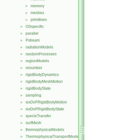
memory
►
meshes
►
primitives
►
OSspecific
►
parallel
►
Pstream
►
radiationModels
►
randomProcesses
►
regionModels
►
renumber
►
rigidBodyDynamics
►
rigidBodyMeshMotion
►
rigidBodyState
►
sampling
►
sixDoFRigidBodyMotion
►
sixDoFRigidBodyState
►
specieTransfer
►
surfMesh
►
thermophysicalModels
►
ThermophysicalTransportModels
►