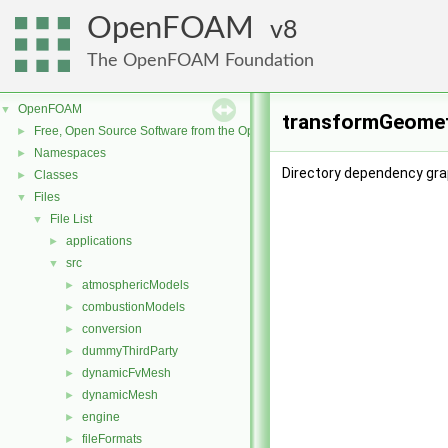
OpenFOAM
8
The OpenFOAM Foundation
OpenFOAM
▼
transformGeometr
Free, Open Source Software from the OpenFOAM Foundation
►
Namespaces
►
Directory dependency gra
Classes
►
Files
▼
File List
▼
applications
►
src
▼
atmosphericModels
►
combustionModels
►
conversion
►
dummyThirdParty
►
dynamicFvMesh
►
dynamicMesh
►
engine
►
fileFormats
►