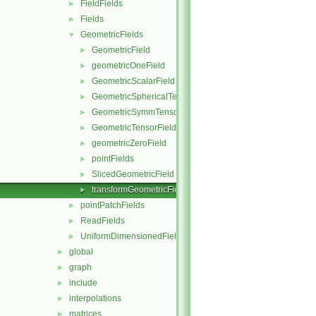
FieldFields
►
Fields
►
GeometricFields
▼
GeometricField
►
geometricOneField
►
GeometricScalarField
►
GeometricSphericalTensorField
►
GeometricSymmTensorField
►
GeometricTensorField
►
geometricZeroField
►
pointFields
►
SlicedGeometricField
►
transformGeometricField
►
pointPatchFields
►
ReadFields
►
UniformDimensionedFields
►
global
►
graph
►
include
►
interpolations
►
matrices
►