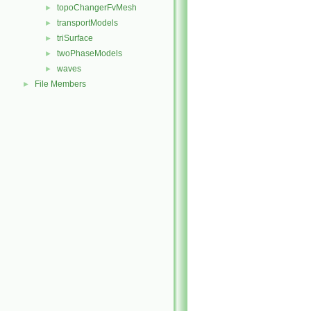
topoChangerFvMesh
►
transportModels
►
triSurface
►
twoPhaseModels
►
waves
►
File Members
►