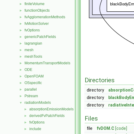
finiteVolume
►
functionObjects
►
fvAgglomerationMethods
►
fvMotionSolver
►
fvOptions
►
genericPatchFields
►
lagrangian
►
mesh
►
meshTools
►
MomentumTransportModels
►
ODE
►
OpenFOAM
►
Directories
OSspecific
►
parallel
►
directory
absorptionC
Pstream
►
directory
blackBodyEm
radiationModels
▼
directory
radiativeInt
absorptionEmissionModels
►
derivedFvPatchFields
►
Files
fvOptions
►
file
fvDOM.C
[code]
include
►