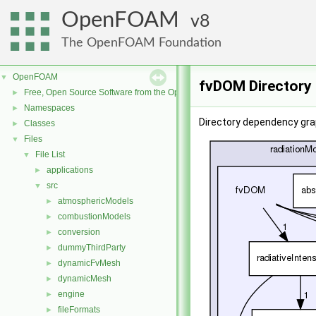
OpenFOAM
8
The OpenFOAM Foundation
OpenFOAM
▼
fvDOM Directory
Free, Open Source Software from the OpenFOAM Foundation
►
Namespaces
►
Directory dependency gra
Classes
►
Files
▼
File List
▼
applications
►
src
▼
atmosphericModels
►
combustionModels
►
conversion
►
dummyThirdParty
►
dynamicFvMesh
►
dynamicMesh
►
engine
►
fileFormats
►