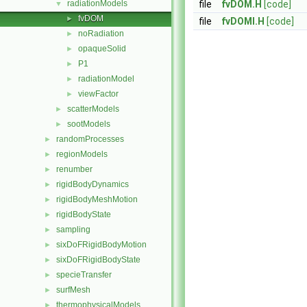
radiationModels
file
fvDOM.H
[code]
▼
fvDOM
►
file
fvDOMI.H
[code]
noRadiation
►
opaqueSolid
►
P1
►
radiationModel
►
viewFactor
►
scatterModels
►
sootModels
►
randomProcesses
►
regionModels
►
renumber
►
rigidBodyDynamics
►
rigidBodyMeshMotion
►
rigidBodyState
►
sampling
►
sixDoFRigidBodyMotion
►
sixDoFRigidBodyState
►
specieTransfer
►
surfMesh
►
thermophysicalModels
►