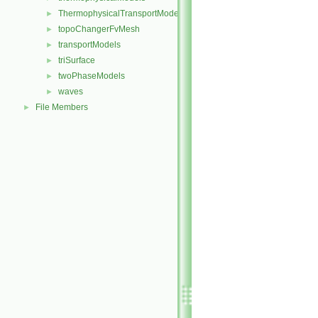
ThermophysicalTransportModels
►
topoChangerFvMesh
►
transportModels
►
triSurface
►
twoPhaseModels
►
waves
►
File Members
►