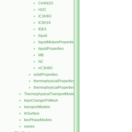
CH4N2O
►
H2O
►
iC3H8O
►
IC8H18
►
IDEA
►
liquid
►
liquidMixtureProperties
►
liquidProperties
►
MB
►
N2
►
nC3H8O
►
solidProperties
►
thermophysicalProperties
►
thermophysicalPropertiesSelector
►
ThermophysicalTransportModels
►
topoChangerFvMesh
►
transportModels
►
triSurface
►
twoPhaseModels
►
waves
►