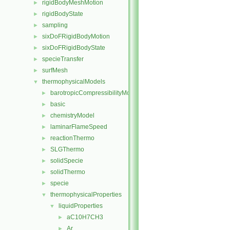
rigidBodyMeshMotion
►
rigidBodyState
►
sampling
►
sixDoFRigidBodyMotion
►
sixDoFRigidBodyState
►
specieTransfer
►
surfMesh
►
thermophysicalModels
▼
barotropicCompressibilityModel
►
basic
►
chemistryModel
►
laminarFlameSpeed
►
reactionThermo
►
SLGThermo
►
solidSpecie
►
solidThermo
►
specie
►
thermophysicalProperties
▼
liquidProperties
▼
aC10H7CH3
►
Ar
►