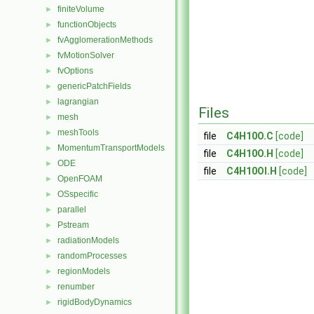
finiteVolume
►
functionObjects
►
fvAgglomerationMethods
►
fvMotionSolver
►
fvOptions
►
genericPatchFields
►
lagrangian
►
Files
mesh
►
meshTools
►
file
C4H10O.C
[code]
MomentumTransportModels
►
file
C4H10O.H
[code]
ODE
►
file
C4H10OI.H
[code]
OpenFOAM
►
OSspecific
►
parallel
►
Pstream
►
radiationModels
►
randomProcesses
►
regionModels
►
renumber
►
rigidBodyDynamics
►