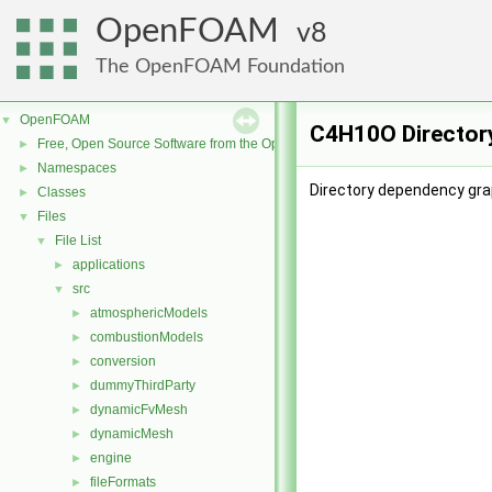
OpenFOAM
8
The OpenFOAM Foundation
OpenFOAM
▼
C4H10O Director
Free, Open Source Software from the OpenFOAM Foundation
►
Namespaces
►
Directory dependency gra
Classes
►
Files
▼
File List
▼
applications
►
src
▼
atmosphericModels
►
combustionModels
►
conversion
►
dummyThirdParty
►
dynamicFvMesh
►
dynamicMesh
►
engine
►
fileFormats
►