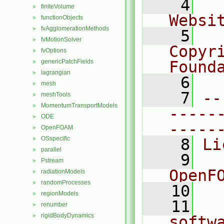
    4
  
finiteVolume
►
Websi
functionObjects
►
fvAgglomerationMethods
►
    5
  
fvMotionSolver
►
Copyr
fvOptions
►
genericPatchFields
Found
►
lagrangian
►
    6
  
mesh
►
    7
--
meshTools
►
MomentumTransportModels
►
-----
ODE
►
-----
OpenFOAM
►
OSspecific
►
    8
Li
parallel
►
    9
  
Pstream
►
OpenF
radiationModels
►
randomProcesses
►
   10
regionModels
►
   11
  
renumber
►
rigidBodyDynamics
►
softw