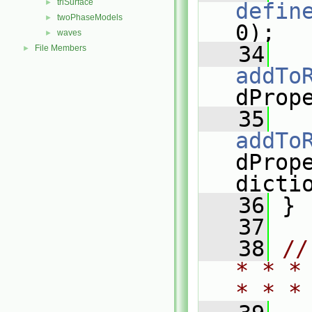
triSurface
►
defin
twoPhaseModels
►
0);
waves
►
   34
File Members
►
addTo
dProp
   35
addTo
dPrope
dicti
   36
 }
   37
   38
//
* * *
* * *