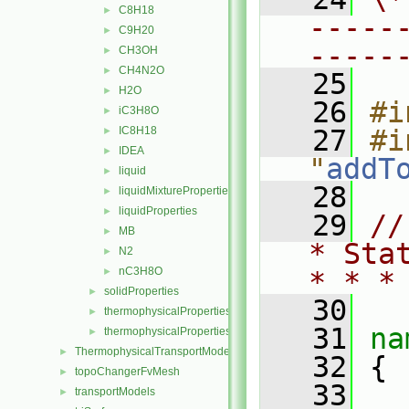
C8H18
►
-----
C9H20
►
-----
CH3OH
►
CH4N2O
►
   25
H2O
►
   26
#i
iC3H8O
►
IC8H18
   27
#i
►
IDEA
►
"
addT
liquid
►
   28
liquidMixtureProperties
►
liquidProperties
►
   29
//
MB
►
* Sta
N2
►
nC3H8O
►
* * *
solidProperties
►
   30
thermophysicalProperties
►
   31
na
thermophysicalPropertiesSelector
►
ThermophysicalTransportModels
►
   32
 {
topoChangerFvMesh
►
   33
transportModels
►