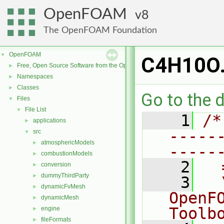
OpenFOAM
8
The OpenFOAM Foundation
OpenFOAM
▼
C4H10O
Free, Open Source Software from the OpenFOAM Foundation
►
Namespaces
►
Classes
►
Go to the d
Files
▼
File List
▼
    1
/*
applications
►
-----
src
▼
atmosphericModels
►
-----
combustionModels
►
    2
  
conversion
►
dummyThirdParty
►
    3
  
dynamicFvMesh
►
OpenF
dynamicMesh
►
Toolb
engine
►
fileFormats
►