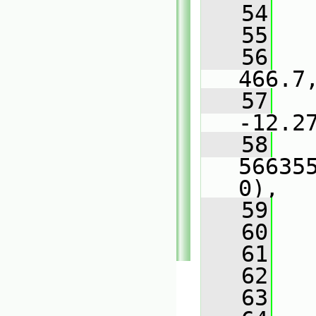
   54
   
   55
   
   56
   
466.7
   57
   
-12.2
   58
   
56635
0),
   59
   
   60
   
   61
   
   62
   
   63
   