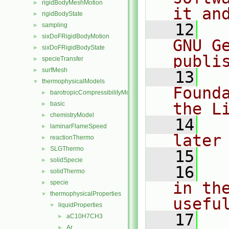
rigidBodyMeshMotion
►
it an
rigidBodyState
►
   12
  
sampling
►
sixDoFRigidBodyMotion
►
GNU G
sixDoFRigidBodyState
►
publi
specieTransfer
►
surfMesh
►
   13
  
thermophysicalModels
▼
Found
barotropicCompressibilityModel
►
the L
basic
►
chemistryModel
►
   14
  
laminarFlameSpeed
►
later
reactionThermo
►
SLGThermo
►
   15
solidSpecie
►
   16
  
solidThermo
►
specie
in the
►
thermophysicalProperties
▼
usefu
liquidProperties
▼
   17
  
aC10H7CH3
►
Ar
►