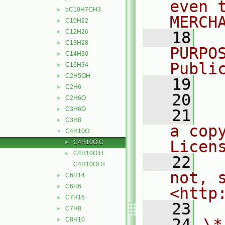
even 
bC10H7CH3
►
MERCH
C10H22
►
C12H26
►
   18
  
C13H28
►
PURPO
C14H30
►
Publi
C16H34
►
C2H5OH
►
   19
  
C2H6
►
   20
C2H6O
►
C3H6O
►
   21
  
C3H8
►
a cop
C4H10O
▼
Licen
C4H10O.C
►
C4H10O.H
►
   22
  
C4H10OI.H
not, s
C6H14
►
C6H6
►
<http
C7H16
►
   23
C7H8
►
   24
\*
C8H10
►