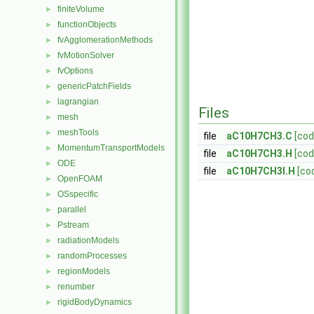
finiteVolume
►
functionObjects
►
fvAgglomerationMethods
►
fvMotionSolver
►
fvOptions
►
genericPatchFields
►
lagrangian
►
Files
mesh
►
meshTools
►
file
aC10H7CH3.C
[cod
MomentumTransportModels
►
file
aC10H7CH3.H
[cod
ODE
►
file
aC10H7CH3I.H
[co
OpenFOAM
►
OSspecific
►
parallel
►
Pstream
►
radiationModels
►
randomProcesses
►
regionModels
►
renumber
►
rigidBodyDynamics
►