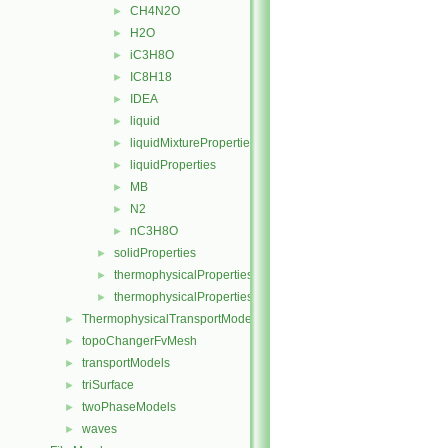
CH4N2O
►
H2O
►
iC3H8O
►
IC8H18
►
IDEA
►
liquid
►
liquidMixtureProperties
►
liquidProperties
►
MB
►
N2
►
nC3H8O
►
solidProperties
►
thermophysicalProperties
►
thermophysicalPropertiesSelector
►
ThermophysicalTransportModels
►
topoChangerFvMesh
►
transportModels
►
triSurface
►
twoPhaseModels
►
waves
►