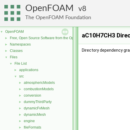
OpenFOAM
8
The OpenFOAM Foundation
OpenFOAM
▼
aC10H7CH3 Direc
Free, Open Source Software from the OpenFOAM Foundation
►
Namespaces
►
Directory dependency gr
Classes
►
Files
▼
File List
▼
applications
►
src
▼
atmosphericModels
►
combustionModels
►
conversion
►
dummyThirdParty
►
dynamicFvMesh
►
dynamicMesh
►
engine
►
fileFormats
►