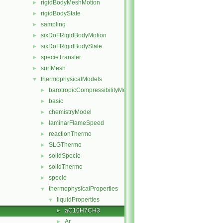
rigidBodyMeshMotion
►
rigidBodyState
►
sampling
►
sixDoFRigidBodyMotion
►
sixDoFRigidBodyState
►
specieTransfer
►
surfMesh
►
thermophysicalModels
▼
barotropicCompressibilityModel
►
basic
►
chemistryModel
►
laminarFlameSpeed
►
reactionThermo
►
SLGThermo
►
solidSpecie
►
solidThermo
►
specie
►
thermophysicalProperties
▼
liquidProperties
▼
aC10H7CH3
►
Ar
►