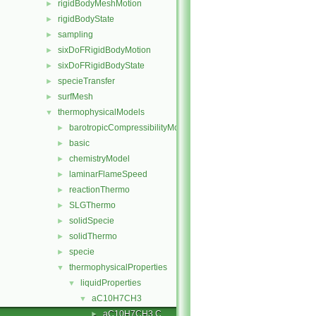
rigidBodyMeshMotion
►
rigidBodyState
►
sampling
►
sixDoFRigidBodyMotion
►
sixDoFRigidBodyState
►
specieTransfer
►
surfMesh
►
thermophysicalModels
▼
barotropicCompressibilityModel
►
basic
►
chemistryModel
►
laminarFlameSpeed
►
reactionThermo
►
SLGThermo
►
solidSpecie
►
solidThermo
►
specie
►
thermophysicalProperties
▼
liquidProperties
▼
aC10H7CH3
▼
aC10H7CH3.C
►