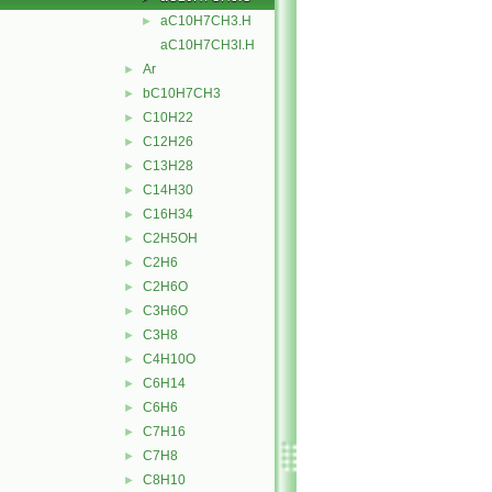
aC10H7CH3.H
►
aC10H7CH3I.H
Ar
►
bC10H7CH3
►
C10H22
►
C12H26
►
C13H28
►
C14H30
►
C16H34
►
C2H5OH
►
C2H6
►
C2H6O
►
C3H6O
►
C3H8
►
C4H10O
►
C6H14
►
C6H6
►
C7H16
►
C7H8
►
C8H10
►