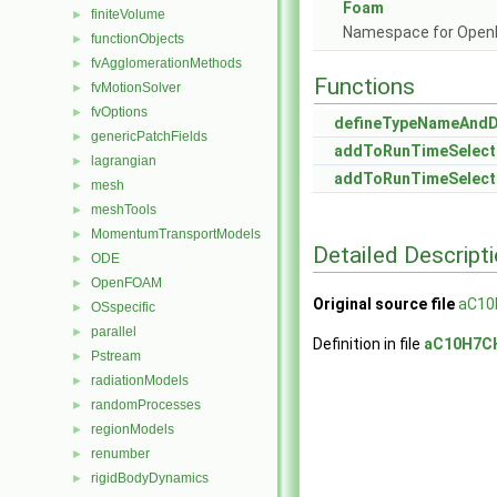
Foam
finiteVolume
►
Namespace for Ope
functionObjects
►
fvAgglomerationMethods
►
Functions
fvMotionSolver
►
fvOptions
►
defineTypeNameAnd
genericPatchFields
►
addToRunTimeSelect
lagrangian
►
addToRunTimeSelect
mesh
►
meshTools
►
MomentumTransportModels
►
Detailed Descript
ODE
►
OpenFOAM
►
Original source file
aC10
OSspecific
►
parallel
►
Definition in file
aC10H7C
Pstream
►
radiationModels
►
randomProcesses
►
regionModels
►
renumber
►
rigidBodyDynamics
►