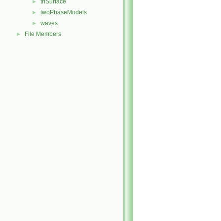
triSurface
►
twoPhaseModels
►
waves
►
File Members
►