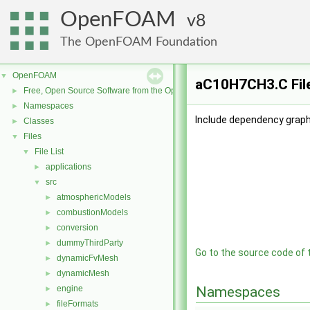
OpenFOAM
8
The OpenFOAM Foundation
OpenFOAM
▼
aC10H7CH3.C Fil
Free, Open Source Software from the OpenFOAM Foundation
►
Namespaces
►
Include dependency grap
Classes
►
Files
▼
File List
▼
applications
►
src
▼
atmosphericModels
►
combustionModels
►
conversion
►
dummyThirdParty
►
Go to the source code of th
dynamicFvMesh
►
dynamicMesh
►
engine
Namespaces
►
fileFormats
►