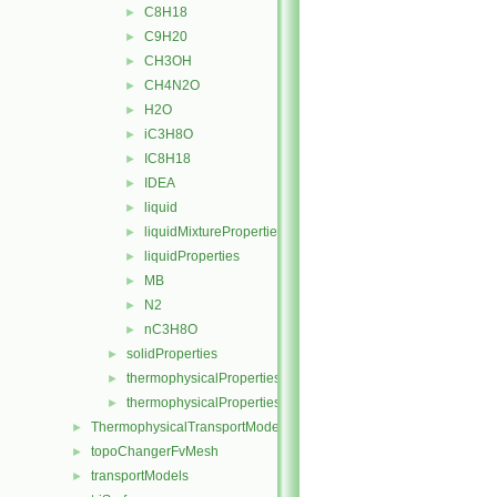
C8H18
►
C9H20
►
CH3OH
►
CH4N2O
►
H2O
►
iC3H8O
►
IC8H18
►
IDEA
►
liquid
►
liquidMixtureProperties
►
liquidProperties
►
MB
►
N2
►
nC3H8O
►
solidProperties
►
thermophysicalProperties
►
thermophysicalPropertiesSelector
►
ThermophysicalTransportModels
►
topoChangerFvMesh
►
transportModels
►