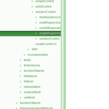
simpleControl
►
solidControl
►
solutionControl
▼
fluidSolutionControl
►
multiRegionSolutionControl
►
nonOrthogonalSolutionControl
►
singleRegionSolutionControl
►
solutionControl
►
createControl.H
SRF
►
incompressible
►
fields
►
finiteVolume
►
functionObjects
►
fvMatrices
►
fvMesh
►
interpolation
►
surfaceMesh
►
volMesh
►
functionObjects
►
fvAgglomerationMethods
►