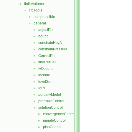
finiteVolume
▼
cfdTools
▼
compressible
►
general
▼
adjustPhi
►
bound
►
constrainHbyA
►
constrainPressure
►
CorrectPhi
►
findRefCell
►
fvOptions
►
include
►
levelSet
►
MRF
►
porosityModel
►
pressureControl
►
solutionControl
▼
convergenceControl
►
pimpleControl
►
pisoControl
►