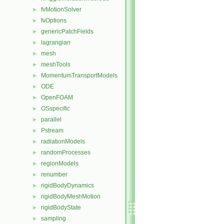
fvMotionSolver
►
fvOptions
►
genericPatchFields
►
lagrangian
►
mesh
►
meshTools
►
MomentumTransportModels
►
ODE
►
OpenFOAM
►
OSspecific
►
parallel
►
Pstream
►
radiationModels
►
randomProcesses
►
regionModels
►
renumber
►
rigidBodyDynamics
►
rigidBodyMeshMotion
►
rigidBodyState
►
sampling
►