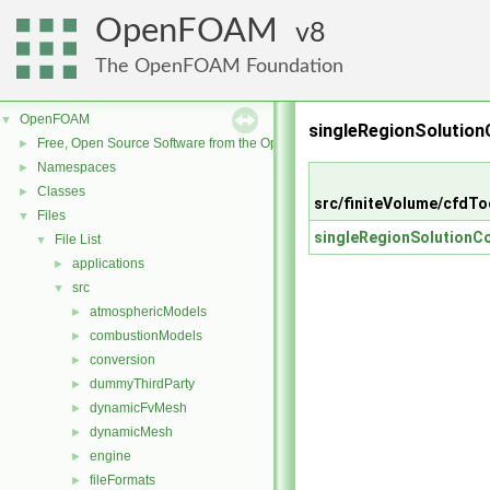
OpenFOAM
8
The OpenFOAM Foundation
OpenFOAM
▼
singleRegionSolution
Free, Open Source Software from the OpenFOAM Foundation
►
Namespaces
►
Classes
►
src/finiteVolume/cfdTo
Files
▼
singleRegionSolutionCo
File List
▼
applications
►
src
▼
atmosphericModels
►
combustionModels
►
conversion
►
dummyThirdParty
►
dynamicFvMesh
►
dynamicMesh
►
engine
►
fileFormats
►