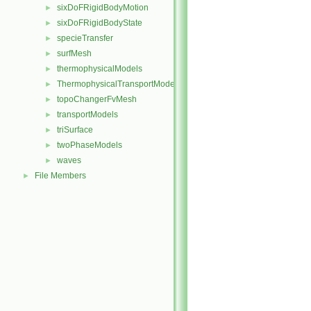
sixDoFRigidBodyMotion
►
sixDoFRigidBodyState
►
specieTransfer
►
surfMesh
►
thermophysicalModels
►
ThermophysicalTransportModels
►
topoChangerFvMesh
►
transportModels
►
triSurface
►
twoPhaseModels
►
waves
►
File Members
►