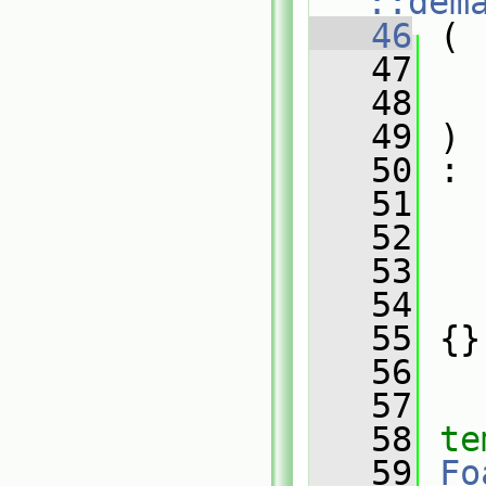
::dem
   46
 (
   47
   48
   49
 )
   50
 :
   51
   
   52
   
   53
   
   54
   
   55
 {}
   56
   57
   58
te
   59
Fo