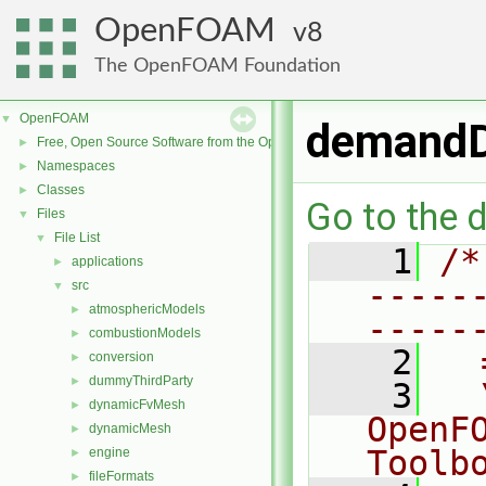
OpenFOAM
8
The OpenFOAM Foundation
OpenFOAM
▼
demandD
Free, Open Source Software from the OpenFOAM Foundation
►
Namespaces
►
Classes
►
Go to the d
Files
▼
File List
▼
    1
/*
applications
►
-----
src
▼
atmosphericModels
►
-----
combustionModels
►
    2
  
conversion
►
dummyThirdParty
►
    3
  
dynamicFvMesh
►
OpenF
dynamicMesh
►
Toolb
engine
►
fileFormats
►