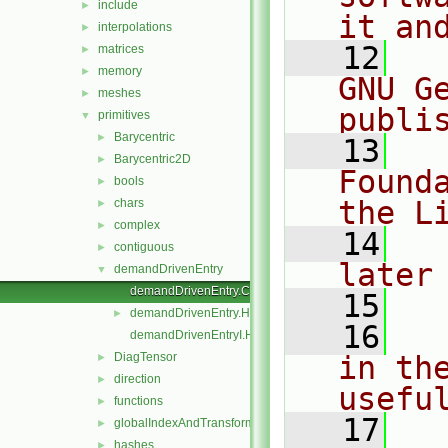
include
►
it an
interpolations
►
   12
  
matrices
►
memory
►
GNU G
meshes
►
publi
primitives
▼
Barycentric
►
   13
  
Barycentric2D
►
Found
bools
►
the L
chars
►
complex
►
   14
  
contiguous
►
later
demandDrivenEntry
▼
demandDrivenEntry.C
   15
demandDrivenEntry.H
►
   16
  
demandDrivenEntryI.H
DiagTensor
in the
►
direction
►
usefu
functions
►
   17
  
globalIndexAndTransform
►
hashes
►