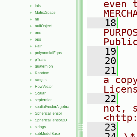
even 
ints
►
MERCH
MatrixSpace
►
nil
►
   18
  
nullObject
►
PURPO
one
►
Publi
ops
►
Pair
►
   19
  
polynomialEqns
►
   20
pTraits
►
quaternion
►
   21
  
Random
►
a cop
ranges
►
Licen
RowVector
►
Scalar
►
   22
  
septernion
►
not, s
spatialVectorAlgebra
►
SphericalTensor
►
<http
SphericalTensor2D
►
   23
strings
►
   24
\*
subModelBase
►