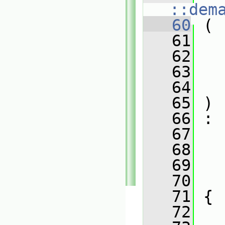
::dem
   60
 (
   61
   62
   63
   64
   65
 )
   66
 :
   67
   
   68
   
   69
   
   70
   
   71
 {
   72