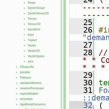
Swap
►
-----
SymmTensor
►
-----
SymmTensor2D
►
Tensor
►
   25
Tensor2D
►
   26
#i
transform
►
triad
"
dema
►
Tuple2
►
   27
Vector
►
   28
//
Vector2D
►
VectorSpace
►
* * C
zero
►
* * *
OSspecific
►
parallel
►
   29
Pstream
►
   30
te
radiationModels
►
   31
Fo
randomProcesses
►
regionModels
►
::dem
renumber
►
   32
 (
rigidBodyDynamics
►