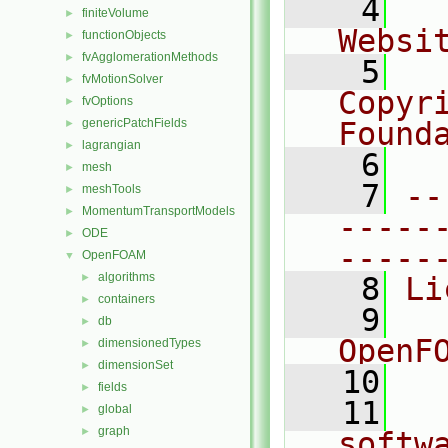
    4
  
finiteVolume
►
Websi
functionObjects
►
fvAgglomerationMethods
►
    5
  
fvMotionSolver
►
Copyr
fvOptions
►
genericPatchFields
Found
►
lagrangian
►
    6
  
mesh
►
    7
--
meshTools
►
MomentumTransportModels
►
-----
ODE
►
-----
OpenFOAM
▼
algorithms
►
    8
Li
containers
►
    9
  
db
►
OpenF
dimensionedTypes
►
dimensionSet
►
   10
fields
►
   11
  
global
►
graph
►
softw