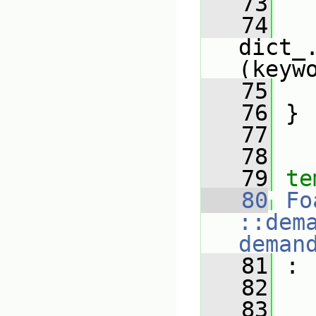
   73
   
   74
dict_
(keyw
   75
   
   76
 }
   77
   78
   79
te
   80
Fo
::dem
deman
   81
 :
   82
   
   83
   