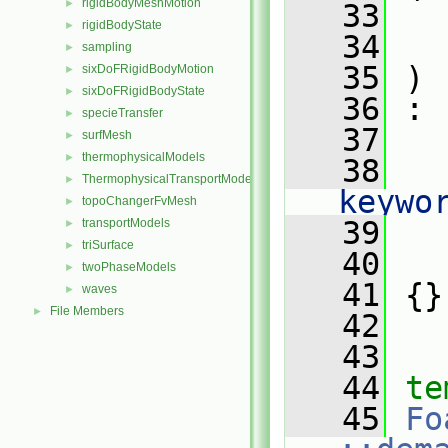
rigidBodyMeshMotion
►
   33
rigidBodyState
►
   34
sampling
►
   35
 )
sixDoFRigidBodyMotion
►
sixDoFRigidBodyState
►
   36
 :
specieTransfer
►
   37
   
surfMesh
►
thermophysicalModels
►
   38
   
ThermophysicalTransportModels
►
keywo
topoChangerFvMesh
►
   39
   
transportModels
►
triSurface
►
   40
   
twoPhaseModels
►
   41
 {}
waves
►
File Members
►
   42
   43
   44
te
   45
Fo