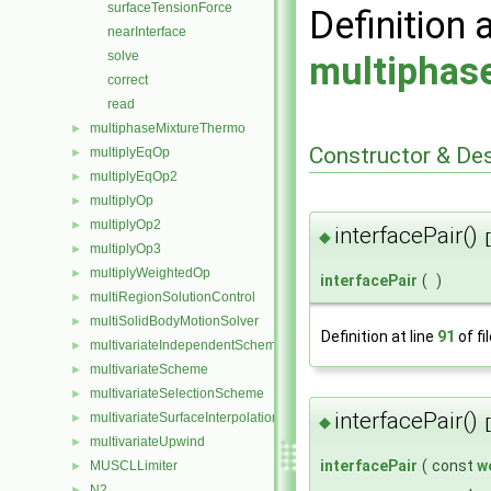
surfaceTensionForce
Definition 
nearInterface
solve
multiphas
correct
read
multiphaseMixtureThermo
►
Constructor & De
multiplyEqOp
►
multiplyEqOp2
►
multiplyOp
►
multiplyOp2
►
interfacePair()
◆
multiplyOp3
►
multiplyWeightedOp
►
interfacePair
(
)
multiRegionSolutionControl
►
multiSolidBodyMotionSolver
►
Definition at line
91
of fi
multivariateIndependentScheme
►
multivariateScheme
►
multivariateSelectionScheme
►
interfacePair()
multivariateSurfaceInterpolationScheme
►
◆
multivariateUpwind
►
interfacePair
(
const
w
MUSCLLimiter
►
N2
►