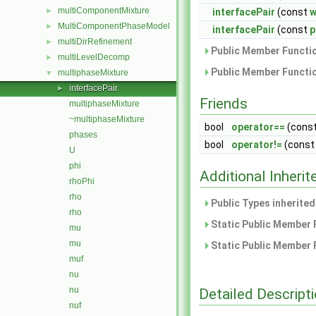
multiComponentMixture
►
interfacePair
(const
w
MultiComponentPhaseModel
►
interfacePair
(const
p
multiDirRefinement
►
Public Member Functio
multiLevelDecomp
►
Public Member Functio
multiphaseMixture
▼
interfacePair
►
Friends
multiphaseMixture
~multiphaseMixture
bool
operator==
(cons
phases
bool
operator!=
(cons
U
phi
Additional Inher
rhoPhi
rho
Public Types inherite
rho
Static Public Member 
mu
mu
Static Public Member 
muf
nu
nu
Detailed Descript
nuf