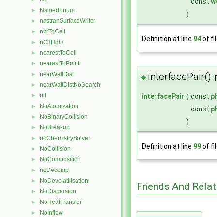
const
w
NamedEnum
►
)
nastranSurfaceWriter
►
nbrToCell
►
Definition at line
94
of fi
nC3H8O
►
nearestToCell
►
nearestToPoint
►
interfacePair()
nearWallDist
►
◆
nearWallDistNoSearch
►
nil
interfacePair
(
const
p
►
NoAtomization
►
const
p
NoBinaryCollision
►
)
NoBreakup
►
noChemistrySolver
►
Definition at line
99
of fi
NoCollision
►
NoComposition
►
noDecomp
►
NoDevolatilisation
►
Friends And Rela
NoDispersion
►
NoHeatTransfer
►
NoInflow
►