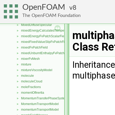
minusOp
►
OpenFOAM
8
minusOp2
►
minusOp3
►
The OpenFOAM Foundation
mirrorFvMesh
►
MixedDiffuseSpecular
►
mixedEnergyCalculatedTemperatureFvPatchScalarField
►
multipha
mixedEnergyFvPatchScalarField
►
mixedFixedValueSlipFvPatchField
►
Class Re
mixedFvPatchField
►
mixedUnburntEnthalpyFvPatchScalarField
►
mixerFvMesh
►
Inheritanc
mixture
►
mixtureViscosityModel
►
multiphaseM
molecule
►
moleculeCloud
►
moleFractions
►
momentOfInertia
►
MomentumTransferPhaseSystem
►
MomentumTransportModel
►
momentumTransportModel
►