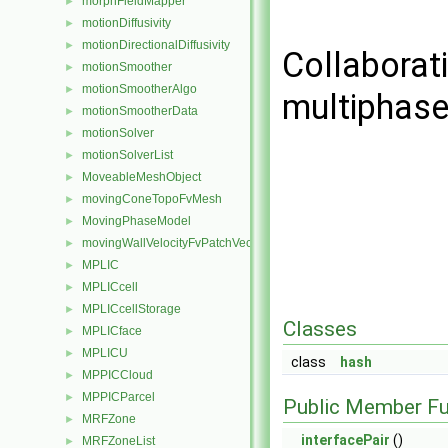
morphFieldMapper
►
motionDiffusivity
►
motionDirectionalDiffusivity
►
Collaborat
motionSmoother
►
motionSmootherAlgo
►
multiphaseM
motionSmootherData
►
motionSolver
►
motionSolverList
►
MoveableMeshObject
►
movingConeTopoFvMesh
►
MovingPhaseModel
►
movingWallVelocityFvPatchVectorField
►
MPLIC
►
MPLICcell
►
MPLICcellStorage
►
Classes
MPLICface
►
MPLICU
►
class
hash
MPPICCloud
►
MPPICParcel
►
Public Member Fu
MRFZone
►
interfacePair
()
MRFZoneList
►