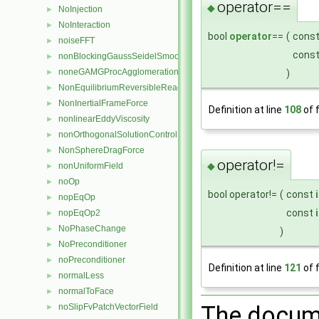
operator==
◆
NoInjection
►
NoInteraction
►
bool
operator
==
(
cons
noiseFFT
►
cons
nonBlockingGaussSeidelSmoother
►
noneGAMGProcAgglomeration
►
)
NonEquilibriumReversibleReaction
►
NonInertialFrameForce
►
Definition at line
108
of f
nonlinearEddyViscosity
►
nonOrthogonalSolutionControl
►
NonSphereDragForce
►
operator!=
◆
nonUniformField
►
noOp
►
bool operator!=
(
const
nopEqOp
►
const
nopEqOp2
►
NoPhaseChange
►
)
NoPreconditioner
►
noPreconditioner
►
Definition at line
121
of f
normalLess
►
normalToFace
►
The docume
noSlipFvPatchVectorField
►