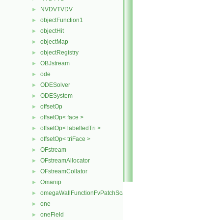
NVDVTVDV
►
objectFunction1
►
objectHit
►
objectMap
►
objectRegistry
►
OBJstream
►
ode
►
ODESolver
►
ODESystem
►
offsetOp
►
offsetOp< face >
►
offsetOp< labelledTri >
►
offsetOp< triFace >
►
OFstream
►
OFstreamAllocator
►
OFstreamCollator
►
Omanip
►
omegaWallFunctionFvPatchScalarField
►
one
►
oneField
►