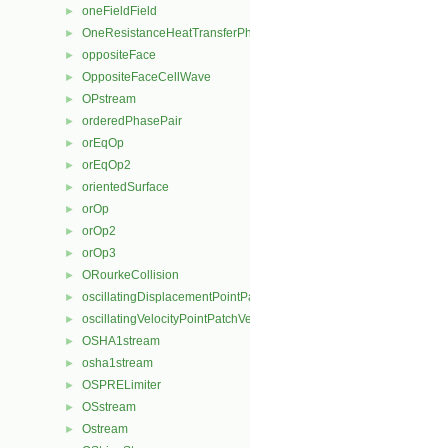
oneFieldField
►
OneResistanceHeatTransferPhaseSystem
►
oppositeFace
►
OppositeFaceCellWave
►
OPstream
►
orderedPhasePair
►
orEqOp
►
orEqOp2
►
orientedSurface
►
orOp
►
orOp2
►
orOp3
►
ORourkeCollision
►
oscillatingDisplacementPointPatchVectorField
►
oscillatingVelocityPointPatchVectorField
►
OSHA1stream
►
osha1stream
►
OSPRELimiter
►
OSstream
►
Ostream
►