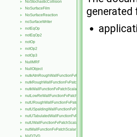
NoStochasticCollision
►
generated f
NoSurfaceFilm
►
NoSurfaceReaction
►
noSurfaceWriter
►
applica
notEqOp
►
notEqOp2
►
notOp
►
notOp2
►
notOp3
►
NullMRF
►
NullObject
►
nutkAtmRoughWallFunctionFvPatchScalarField
►
nutkRoughWallFunctionFvPatchScalarField
►
nutkWallFunctionFvPatchScalarField
►
nutLowReWallFunctionFvPatchScalarField
►
nutURoughWallFunctionFvPatchScalarField
►
nutUSpaldingWallFunctionFvPatchScalarField
►
nutUTabulatedWallFunctionFvPatchScalarField
►
nutUWallFunctionFvPatchScalarField
►
nutWallFunctionFvPatchScalarField
►
NVDTVD
►