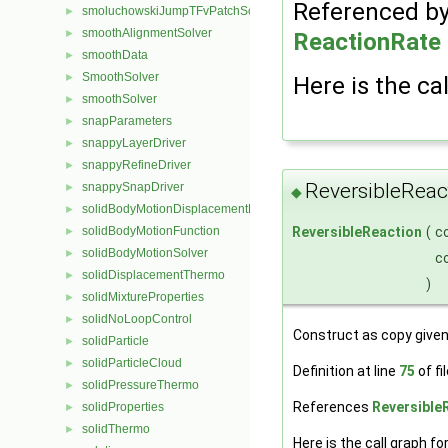
Referenced b
smoluchowskiJumpTFvPatchScalarField
►
smoothAlignmentSolver
►
ReactionRate 
smoothData
►
SmoothSolver
►
Here is the cal
smoothSolver
►
snapParameters
►
snappyLayerDriver
►
snappyRefineDriver
►
ReversibleReac
snappySnapDriver
►
◆
solidBodyMotionDisplacementPointPatchVectorField
►
ReversibleReaction
(
c
solidBodyMotionFunction
►
solidBodyMotionSolver
►
c
solidDisplacementThermo
►
)
solidMixtureProperties
►
solidNoLoopControl
►
Construct as copy give
solidParticle
►
solidParticleCloud
►
Definition at line
75
of fi
solidPressureThermo
►
References
Reversible
solidProperties
►
solidThermo
►
Here is the call graph fo