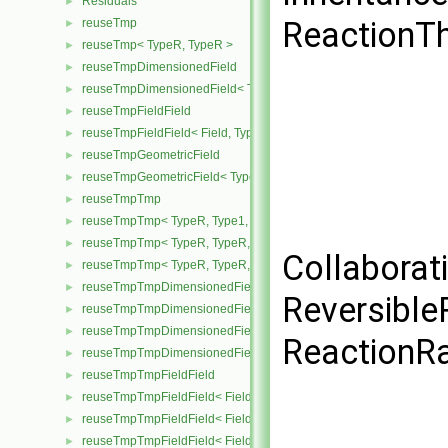
Residuals
►
ReactionTh
reuseTmp
►
reuseTmp< TypeR, TypeR >
►
reuseTmpDimensionedField
►
reuseTmpDimensionedField< TypeR, TypeR, GeoMesh >
►
reuseTmpFieldField
►
reuseTmpFieldField< Field, TypeR, TypeR >
►
reuseTmpGeometricField
►
reuseTmpGeometricField< TypeR, TypeR, PatchField, GeoMesh >
►
reuseTmpTmp
►
reuseTmpTmp< TypeR, Type1, Type12, TypeR >
►
reuseTmpTmp< TypeR, TypeR, TypeR, Type2 >
►
Collaborat
reuseTmpTmp< TypeR, TypeR, TypeR, TypeR >
►
reuseTmpTmpDimensionedField
►
Reversible
reuseTmpTmpDimensionedField< TypeR, Type1, Type12, TypeR, 
►
reuseTmpTmpDimensionedField< TypeR, TypeR, TypeR, Type2, G
►
ReactionRa
reuseTmpTmpDimensionedField< TypeR, TypeR, TypeR, TypeR, G
►
reuseTmpTmpFieldField
►
reuseTmpTmpFieldField< Field, TypeR, Type1, Type12, TypeR >
►
reuseTmpTmpFieldField< Field, TypeR, TypeR, TypeR, Type2 >
►
reuseTmpTmpFieldField< Field, TypeR, TypeR, TypeR, TypeR >
►