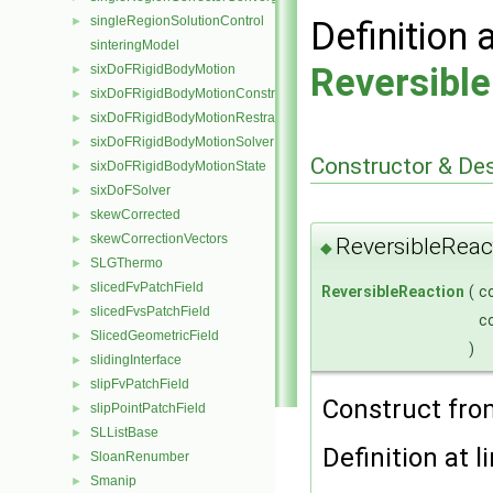
singleRegionSolutionControl
Definition 
►
sinteringModel
Reversibl
sixDoFRigidBodyMotion
►
sixDoFRigidBodyMotionConstraint
►
sixDoFRigidBodyMotionRestraint
►
sixDoFRigidBodyMotionSolver
►
Constructor & De
sixDoFRigidBodyMotionState
►
sixDoFSolver
►
skewCorrected
►
skewCorrectionVectors
►
ReversibleReac
◆
SLGThermo
►
slicedFvPatchField
►
ReversibleReaction
(
c
slicedFvsPatchField
►
c
SlicedGeometricField
►
)
slidingInterface
►
slipFvPatchField
►
Construct fr
slipPointPatchField
►
SLListBase
►
Definition at l
SloanRenumber
►
Smanip
►