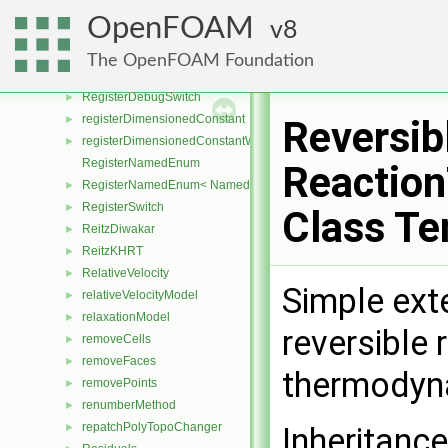
regionSplit
►
OpenFOAM
8
regionToCell
►
regionToFace
►
The OpenFOAM Foundation
regIOobject
►
RegisterDebugSwitch
►
registerDimensionedConstant
►
Reversib
registerDimensionedConstantWithDefault
►
RegisterNamedEnum
Reaction
RegisterNamedEnum< NamedEnum< Enum, nEnum > >
►
RegisterSwitch
►
Class Te
ReitzDiwakar
►
ReitzKHRT
►
RelativeVelocity
►
Simple ext
relativeVelocityModel
►
relaxationModel
►
reversible 
removeCells
►
removeFaces
►
thermodyn
removePoints
►
renumberMethod
►
repatchPolyTopoChanger
►
Inheritanc