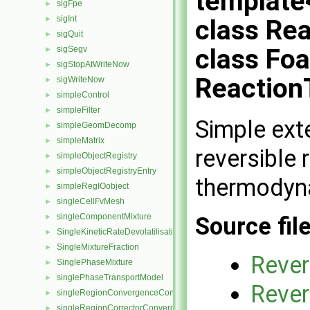
template
sigFpe
►
sigInt
►
class Re
sigQuit
►
class Fo
sigSegv
►
sigStopAtWriteNow
►
Reaction
sigWriteNow
►
simpleControl
►
simpleFilter
►
Simple ext
simpleGeomDecomp
►
simpleMatrix
►
reversible 
simpleObjectRegistry
►
simpleObjectRegistryEntry
►
thermodyn
simpleRegIOobject
►
singleCellFvMesh
►
singleComponentMixture
Source fil
►
SingleKineticRateDevolatilisation
►
SingleMixtureFraction
►
Rever
SinglePhaseMixture
►
singlePhaseTransportModel
►
Rever
singleRegionConvergenceControl
►
singleRegionCorrectorConvergenceControl
►