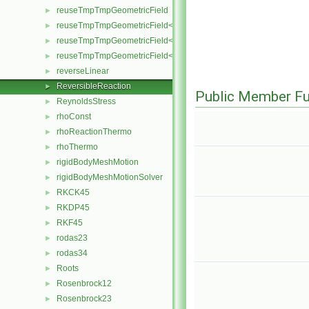
reuseTmpTmpGeometricField
►
reuseTmpTmpGeometricField< TypeR, Type1, Type12, TypeR, Patc
►
reuseTmpTmpGeometricField< TypeR, TypeR, TypeR, Type2, Patch
►
reuseTmpTmpGeometricField< TypeR, TypeR, TypeR, TypeR, Patch
►
reverseLinear
►
ReversibleReaction
►
Public Member Fu
ReynoldsStress
►
rhoConst
►
rhoReactionThermo
►
rhoThermo
►
rigidBodyMeshMotion
►
rigidBodyMeshMotionSolver
►
RKCK45
►
RKDP45
►
RKF45
►
rodas23
►
rodas34
►
Roots
►
Rosenbrock12
►
Rosenbrock23
►