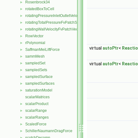
Rosenbrock34
►
rotatedBoxToCell
►
rotatingPressureInletOutletVelocityFvPatchVectorField
►
rotatingTotalPressureFvPatchScalarField
►
rotatingWallVelocityFvPatchVectorField
►
RowVector
►
rPolynomial
►
virtual
autoPtr
<
Reacti
SaffmanMeiLiftForce
►
sammMesh
►
sampledSet
►
virtual
autoPtr
<
Reacti
sampledSets
►
sampledSurface
►
sampledSurfaces
►
saturationModel
►
scalarMatrices
scalarProduct
►
scalarRange
►
scalarRanges
►
ScaledForce
►
SchillerNaumannDragForce
►
scotchDecomp
►