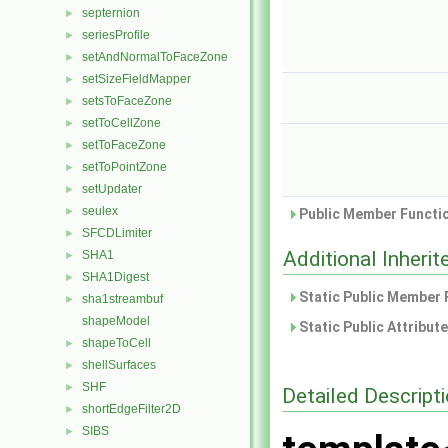
septernion
►
seriesProfile
►
setAndNormalToFaceZone
►
setSizeFieldMapper
►
setsToFaceZone
►
setToCellZone
►
setToFaceZone
►
setToPointZone
►
setUpdater
►
seulex
►
Public Member Functio
SFCDLimiter
►
Additional Inher
SHA1
►
SHA1Digest
►
Static Public Member 
sha1streambuf
►
shapeModel
Static Public Attribut
shapeToCell
►
shellSurfaces
►
SHF
►
Detailed Descript
shortEdgeFilter2D
►
SIBS
►