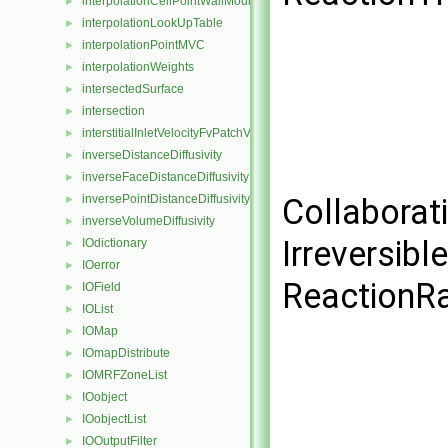
interpolationCellPointWallModified
►
interpolationLookUpTable
►
interpolationPointMVC
►
interpolationWeights
►
intersectedSurface
►
intersection
►
interstitialInletVelocityFvPatchVectorField
►
inverseDistanceDiffusivity
►
inverseFaceDistanceDiffusivity
►
inversePointDistanceDiffusivity
Collaborat
►
inverseVolumeDiffusivity
►
Irreversib
IOdictionary
►
IOerror
►
ReactionRa
IOField
►
IOList
►
IOMap
►
IOmapDistribute
►
IOMRFZoneList
►
IOobject
►
IOobjectList
►
IOOutputFilter
►