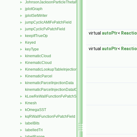
JohnsonJacksonParticleThetaFvPatchScalarField
►
jplotGraph
►
jplotSetWriter
►
jumpCyclicAMIFvPatchField
►
jumpCyclicFvPatchField
►
virtual
autoPtr
<
Reacti
keepIfTrueOp
►
Keyed
►
virtual
autoPtr
<
Reacti
keyType
►
kinematicCloud
►
KinematicCloud
►
KinematicLookupTableInjection
►
KinematicParcel
►
kinematicParcelInjectionData
►
kinematicParcelInjectionDataIOList
kLowReWallFunctionFvPatchScalarField
►
Kmesh
►
kOmegaSST
►
kqRWallFunctionFvPatchField
►
labelBits
►
labelledTri
►
labelRange
►