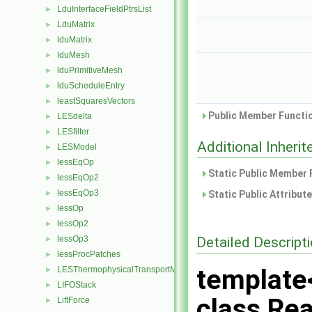
LduInterfaceFieldPtrsList
►
LduMatrix
►
lduMatrix
►
lduMesh
►
lduPrimitiveMesh
►
lduScheduleEntry
►
leastSquaresVectors
►
Public Member Functio
LESdelta
►
LESfilter
►
Additional Inher
LESModel
►
lessEqOp
►
Static Public Member 
lessEqOp2
►
lessEqOp3
►
Static Public Attribut
lessOp
►
lessOp2
►
Detailed Descript
lessOp3
►
lessProcPatches
►
template
LESThermophysicalTransportModel
►
LIFOStack
►
class Re
LiftForce
►