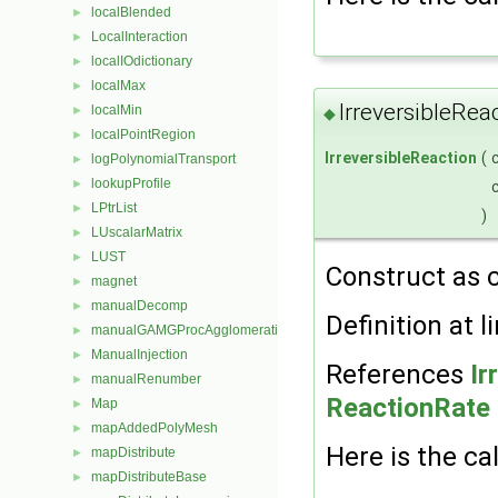
localBlended
►
LocalInteraction
►
localIOdictionary
►
localMax
►
IrreversibleRea
localMin
►
◆
localPointRegion
►
IrreversibleReaction
(
logPolynomialTransport
►
lookupProfile
►
LPtrList
►
)
LUscalarMatrix
►
LUST
►
Construct as 
magnet
►
manualDecomp
►
Definition at l
manualGAMGProcAgglomeration
►
ManualInjection
►
References
Ir
manualRenumber
►
ReactionRate >
Map
►
mapAddedPolyMesh
►
Here is the cal
mapDistribute
►
mapDistributeBase
►