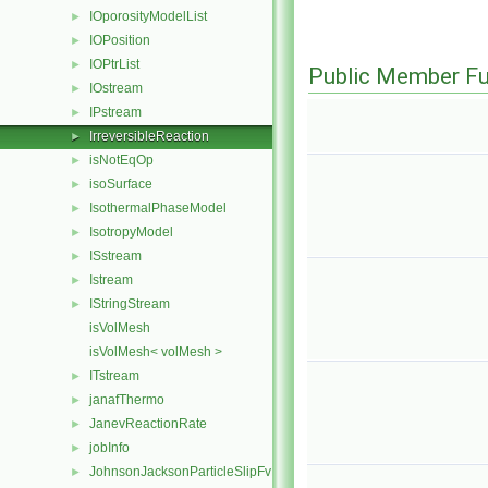
IOporosityModelList
►
IOPosition
►
IOPtrList
►
Public Member Fu
IOstream
►
IPstream
►
IrreversibleReaction
►
isNotEqOp
►
isoSurface
►
IsothermalPhaseModel
►
IsotropyModel
►
ISstream
►
Istream
►
IStringStream
►
isVolMesh
isVolMesh< volMesh >
ITstream
►
janafThermo
►
JanevReactionRate
►
jobInfo
►
JohnsonJacksonParticleSlipFvPatchVectorField
►