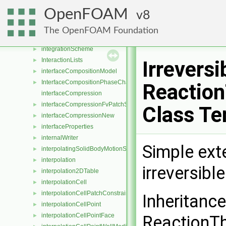
innerProduct< Vector< Cmpt >, scalar >
►
OpenFOAM
8
innerProduct< Vector< Cmpt >, SphericalTensor< Cmpt > >
►
innerProduct< Vector< Cmpt >, SymmTensor< Cmpt > >
►
The OpenFOAM Foundation
instant
►
integrationScheme
►
InteractionLists
►
Irrevers
interfaceCompositionModel
►
InterfaceCompositionPhaseChangePhaseSystem
►
Reaction
interfaceCompression
interfaceCompressionFvPatchScalarField
►
Class Te
interfaceCompressionNew
►
interfaceProperties
►
internalWriter
►
Simple ext
interpolatingSolidBodyMotionSolver
►
interpolation
►
irreversibl
interpolation2DTable
►
interpolationCell
►
interpolationCellPatchConstrained
►
Inheritance
interpolationCellPoint
►
interpolationCellPointFace
►
ReactionTh