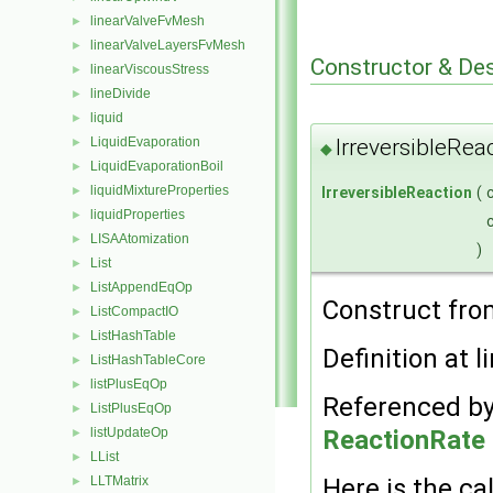
linearValveFvMesh
►
linearValveLayersFvMesh
►
Constructor & De
linearViscousStress
►
lineDivide
►
liquid
►
LiquidEvaporation
IrreversibleRea
►
◆
LiquidEvaporationBoil
►
liquidMixtureProperties
►
IrreversibleReaction
(
liquidProperties
►
LISAAtomization
►
)
List
►
ListAppendEqOp
►
Construct fr
ListCompactIO
►
ListHashTable
►
Definition at l
ListHashTableCore
►
listPlusEqOp
►
Referenced b
ListPlusEqOp
►
listUpdateOp
ReactionRate >
►
LList
►
LLTMatrix
Here is the cal
►