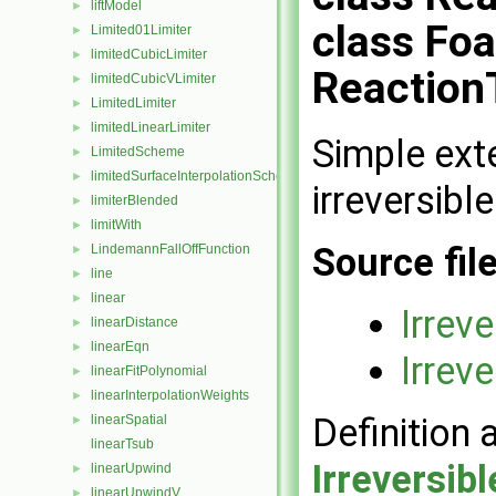
liftModel
►
class Foa
Limited01Limiter
►
limitedCubicLimiter
►
Reaction
limitedCubicVLimiter
►
LimitedLimiter
►
limitedLinearLimiter
►
Simple ext
LimitedScheme
►
limitedSurfaceInterpolationScheme
►
irreversibl
limiterBlended
►
limitWith
►
Source fil
LindemannFallOffFunction
►
line
►
linear
►
Irrev
linearDistance
►
linearEqn
►
Irrev
linearFitPolynomial
►
linearInterpolationWeights
►
Definition 
linearSpatial
►
linearTsub
Irreversib
linearUpwind
►
linearUpwindV
►