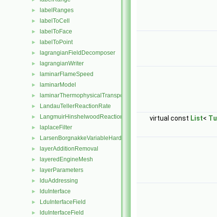
labelRanges
►
labelToCell
►
labelToFace
►
labelToPoint
►
lagrangianFieldDecomposer
►
lagrangianWriter
►
laminarFlameSpeed
►
laminarModel
►
laminarThermophysicalTransportModel
►
LandauTellerReactionRate
►
LangmuirHinshelwoodReactionRate
►
virtual const
List
<
Tu
laplaceFilter
►
LarsenBorgnakkeVariableHardSphere
►
layerAdditionRemoval
►
layeredEngineMesh
►
layerParameters
►
lduAddressing
►
lduInterface
►
LduInterfaceField
►
lduInterfaceField
►