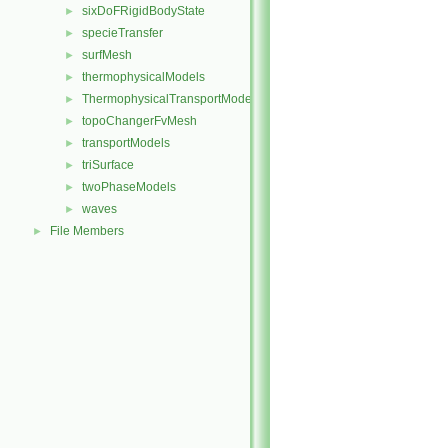
sixDoFRigidBodyState
►
specieTransfer
►
surfMesh
►
thermophysicalModels
►
ThermophysicalTransportModels
►
topoChangerFvMesh
►
transportModels
►
triSurface
►
twoPhaseModels
►
waves
►
File Members
►