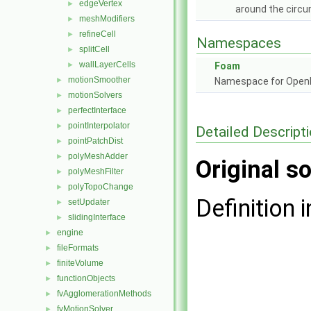
edgeVertex
►
around the circ
meshModifiers
►
refineCell
►
Namespaces
splitCell
►
wallLayerCells
►
Foam
motionSmoother
►
Namespace for Ope
motionSolvers
►
perfectInterface
►
pointInterpolator
►
Detailed Descript
pointPatchDist
►
polyMeshAdder
►
Original so
polyMeshFilter
►
polyTopoChange
►
Definition i
setUpdater
►
slidingInterface
►
engine
►
fileFormats
►
finiteVolume
►
functionObjects
►
fvAgglomerationMethods
►
fvMotionSolver
►