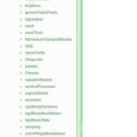
fvOptions
►
genericPatchFields
►
lagrangian
►
mesh
►
meshTools
►
MomentumTransportModels
►
ODE
►
OpenFOAM
►
OSspecific
►
parallel
►
Pstream
►
radiationModels
►
randomProcesses
►
regionModels
►
renumber
►
rigidBodyDynamics
►
rigidBodyMeshMotion
►
rigidBodyState
►
sampling
►
sixDoFRigidBodyMotion
►