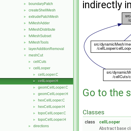
indirectly i
boundaryPatch
►
createShellMesh
►
extrudePatchMesh
►
fvMeshAdder
►
fvMeshDistribute
►
fvMeshSubset
►
fvMeshTools
►
layerAdditionRemoval
►
meshCut
▼
cellCuts
►
cellLooper
▼
cellLooper.C
►
cellLooper.H
►
geomCellLooper.C
►
Go to the s
geomCellLooper.H
►
hexCellLooper.C
►
hexCellLooper.H
►
Classes
topoCellLooper.C
►
topoCellLooper.H
►
class
cellLooper
directions
►
Abstract base cl