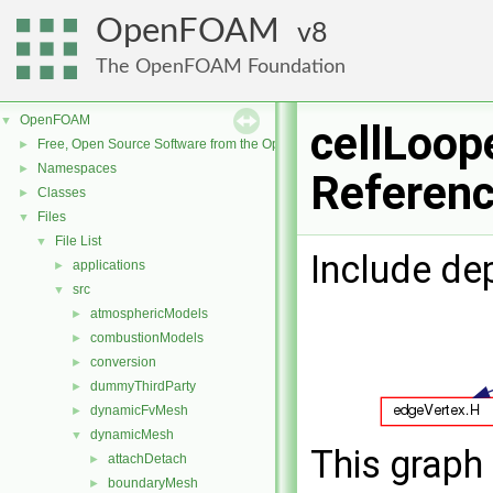
OpenFOAM
8
The OpenFOAM Foundation
OpenFOAM
▼
cellLoope
Free, Open Source Software from the OpenFOAM Foundation
►
Namespaces
►
Referen
Classes
►
Files
▼
File List
▼
Include de
applications
►
src
▼
atmosphericModels
►
combustionModels
►
conversion
►
dummyThirdParty
►
dynamicFvMesh
►
dynamicMesh
▼
This graph 
attachDetach
►
boundaryMesh
►