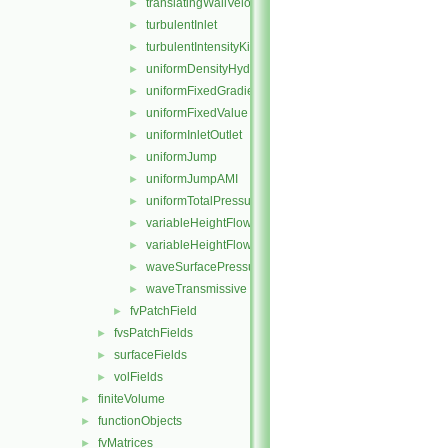
translatingWallVelocity
►
turbulentInlet
►
turbulentIntensityKineticEnergyInlet
►
uniformDensityHydrostaticPressure
►
uniformFixedGradient
►
uniformFixedValue
►
uniformInletOutlet
►
uniformJump
►
uniformJumpAMI
►
uniformTotalPressure
►
variableHeightFlowRate
►
variableHeightFlowRateInletVelocity
►
waveSurfacePressure
►
waveTransmissive
►
fvPatchField
►
fvsPatchFields
►
surfaceFields
►
volFields
►
finiteVolume
►
functionObjects
►
fvMatrices
►