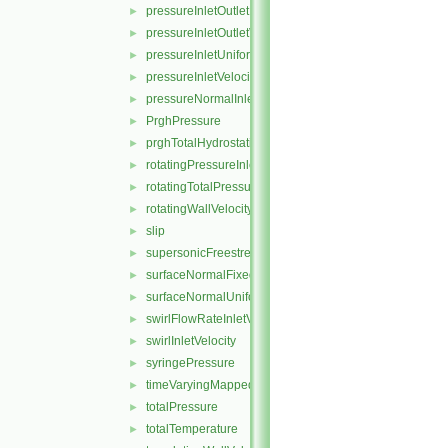
pressureInletOutletParSlipVelocity
►
pressureInletOutletVelocity
►
pressureInletUniformVelocity
►
pressureInletVelocity
►
pressureNormalInletOutletVelocity
►
PrghPressure
►
prghTotalHydrostaticPressure
►
rotatingPressureInletOutletVelocity
►
rotatingTotalPressure
►
rotatingWallVelocity
►
slip
►
supersonicFreestream
►
surfaceNormalFixedValue
►
surfaceNormalUniformFixedValue
►
swirlFlowRateInletVelocity
►
swirlInletVelocity
►
syringePressure
►
timeVaryingMappedFixedValue
►
totalPressure
►
totalTemperature
►