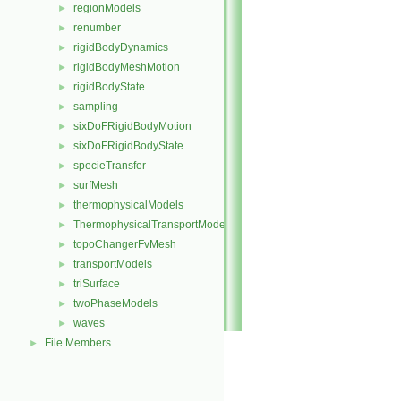
regionModels
►
renumber
►
rigidBodyDynamics
►
rigidBodyMeshMotion
►
rigidBodyState
►
sampling
►
sixDoFRigidBodyMotion
►
sixDoFRigidBodyState
►
specieTransfer
►
surfMesh
►
thermophysicalModels
►
ThermophysicalTransportModels
►
topoChangerFvMesh
►
transportModels
►
triSurface
►
twoPhaseModels
►
waves
►
File Members
►