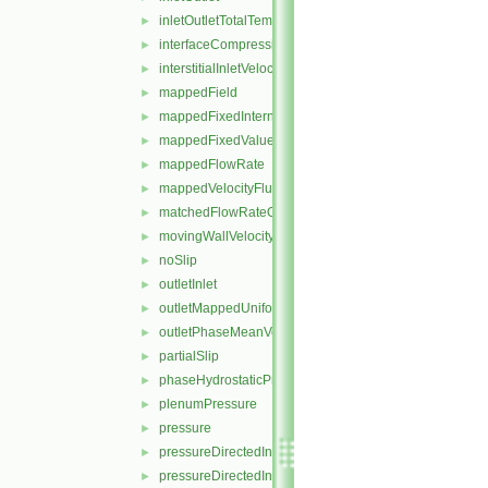
inletOutletTotalTemperature
►
interfaceCompression
►
interstitialInletVelocity
►
mappedField
►
mappedFixedInternalValue
►
mappedFixedValue
►
mappedFlowRate
►
mappedVelocityFluxFixedValue
►
matchedFlowRateOutletVelocity
►
movingWallVelocity
►
noSlip
►
outletInlet
►
outletMappedUniformInlet
►
outletPhaseMeanVelocity
►
partialSlip
►
phaseHydrostaticPressure
►
plenumPressure
►
pressure
►
pressureDirectedInletOutletVelocity
►
pressureDirectedInletVelocity
►