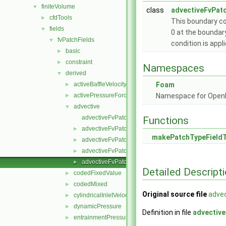
finiteVolume
▼
class
advectiveFvPatc
cfdTools
►
This boundary con
fields
▼
0 at the bounda
fvPatchFields
▼
condition is appl
basic
►
constraint
►
Namespaces
derived
▼
activeBaffleVelocity
Foam
►
activePressureForceBaffleVelocity
Namespace for Ope
►
advective
▼
advectiveFvPatchField.C
Functions
advectiveFvPatchField.H
►
makePatchTypeField
advectiveFvPatchFields.C
►
advectiveFvPatchFields.H
►
advectiveFvPatchFieldsFwd.H
►
Detailed Descript
codedFixedValue
►
codedMixed
►
Original source file
adve
cylindricalInletVelocity
►
dynamicPressure
►
Definition in file
advectiv
entrainmentPressure
►