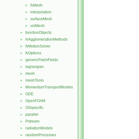
fvMesh
►
interpolation
►
surfaceMesh
►
volMesh
►
functionObjects
►
fvAgglomerationMethods
►
fvMotionSolver
►
fvOptions
►
genericPatchFields
►
lagrangian
►
mesh
►
meshTools
►
MomentumTransportModels
►
ODE
►
OpenFOAM
►
OSspecific
►
parallel
►
Pstream
►
radiationModels
►
randomProcesses
►