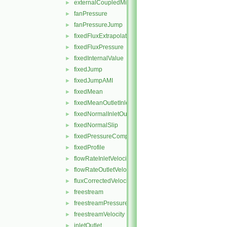
externalCoupledMixed
►
fanPressure
►
fanPressureJump
►
fixedFluxExtrapolatedPressure
►
fixedFluxPressure
►
fixedInternalValue
►
fixedJump
►
fixedJumpAMI
►
fixedMean
►
fixedMeanOutletInlet
►
fixedNormalInletOutletVelocity
►
fixedNormalSlip
►
fixedPressureCompressibleDensity
►
fixedProfile
►
flowRateInletVelocity
►
flowRateOutletVelocity
►
fluxCorrectedVelocity
►
freestream
►
freestreamPressure
►
freestreamVelocity
►
inletOutlet
►