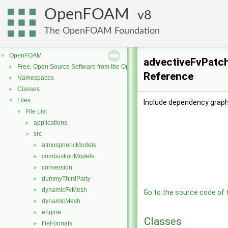
OpenFOAM
8
The OpenFOAM Foundation
OpenFOAM
▼
advectiveFvPatch
Free, Open Source Software from the OpenFOAM Foundation
►
Reference
Namespaces
►
Classes
►
Files
▼
Include dependency graph
File List
▼
applications
►
src
▼
atmosphericModels
►
combustionModels
►
conversion
►
dummyThirdParty
►
dynamicFvMesh
►
Go to the source code of th
dynamicMesh
►
engine
►
Classes
fileFormats
►