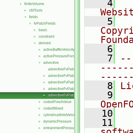
    4
  
finiteVolume
▼
Websi
cfdTools
►
fields
▼
    5
  
fvPatchFields
▼
Copyr
basic
►
constraint
Found
►
derived
▼
    6
  
activeBaffleVelocity
►
    7
--
activePressureForceBaffleVelocity
►
advective
▼
-----
advectiveFvPatchField.C
-----
advectiveFvPatchField.H
►
advectiveFvPatchFields.C
►
    8
Li
advectiveFvPatchFields.H
►
    9
  
advectiveFvPatchFieldsFwd.H
►
OpenF
codedFixedValue
►
codedMixed
►
   10
cylindricalInletVelocity
►
   11
  
dynamicPressure
►
entrainmentPressure
►
softw