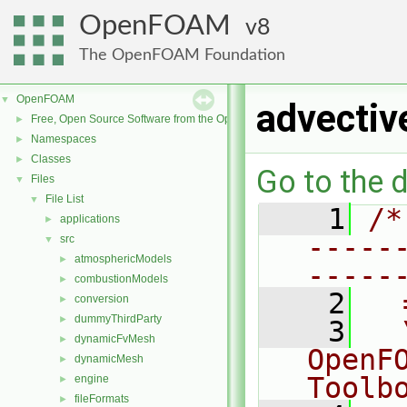
OpenFOAM
8
The OpenFOAM Foundation
OpenFOAM
▼
advecti
Free, Open Source Software from the OpenFOAM Foundation
►
Namespaces
►
Classes
►
Go to the d
Files
▼
File List
▼
    1
/*
applications
►
-----
src
▼
atmosphericModels
►
-----
combustionModels
►
    2
  
conversion
►
dummyThirdParty
►
    3
  
dynamicFvMesh
►
OpenF
dynamicMesh
►
Toolb
engine
►
fileFormats
►