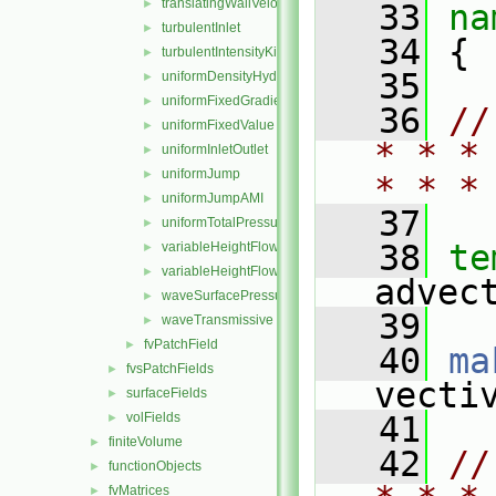
translatingWallVelocity
►
   33
na
turbulentInlet
►
   34
 {
turbulentIntensityKineticEnergyInlet
►
   35
uniformDensityHydrostaticPressure
►
uniformFixedGradient
►
   36
//
uniformFixedValue
►
* * *
uniformInletOutlet
►
uniformJump
►
* * *
uniformJumpAMI
►
   37
uniformTotalPressure
►
   38
te
variableHeightFlowRate
►
variableHeightFlowRateInletVelocity
►
advec
waveSurfacePressure
►
   39
waveTransmissive
►
fvPatchField
►
   40
ma
fvsPatchFields
►
vecti
surfaceFields
►
volFields
   41
►
finiteVolume
►
   42
//
functionObjects
►
fvMatrices
►