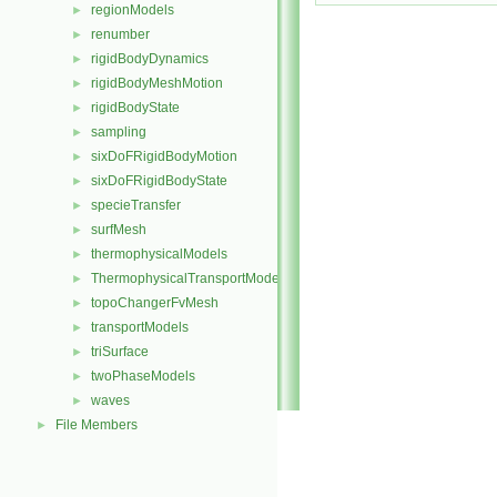
regionModels
►
renumber
►
rigidBodyDynamics
►
rigidBodyMeshMotion
►
rigidBodyState
►
sampling
►
sixDoFRigidBodyMotion
►
sixDoFRigidBodyState
►
specieTransfer
►
surfMesh
►
thermophysicalModels
►
ThermophysicalTransportModels
►
topoChangerFvMesh
►
transportModels
►
triSurface
►
twoPhaseModels
►
waves
►
File Members
►