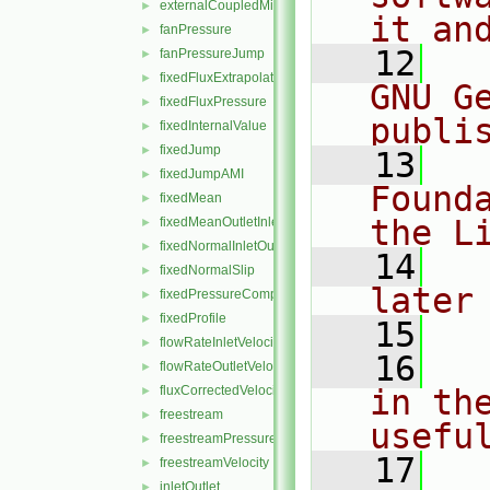
externalCoupledMixed
►
it an
fanPressure
►
   12
  
fanPressureJump
►
fixedFluxExtrapolatedPressure
►
GNU G
fixedFluxPressure
►
publi
fixedInternalValue
►
fixedJump
►
   13
  
fixedJumpAMI
►
Found
fixedMean
►
the L
fixedMeanOutletInlet
►
fixedNormalInletOutletVelocity
►
   14
  
fixedNormalSlip
►
later
fixedPressureCompressibleDensity
►
fixedProfile
►
   15
flowRateInletVelocity
►
   16
  
flowRateOutletVelocity
►
fluxCorrectedVelocity
in the
►
freestream
►
usefu
freestreamPressure
►
   17
  
freestreamVelocity
►
inletOutlet
►