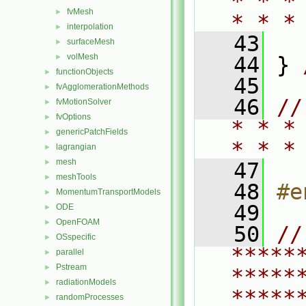
* * *
fvMesh
►
* * *
interpolation
►
   43
surfaceMesh
►
volMesh
►
   44
 } 
functionObjects
►
   45
fvAgglomerationMethods
►
   46
//
fvMotionSolver
►
fvOptions
►
* * *
genericPatchFields
►
* * *
lagrangian
►
mesh
►
   47
meshTools
►
   48
#e
MomentumTransportModels
►
   49
ODE
►
OpenFOAM
►
   50
// 
OSspecific
►
*****
parallel
►
Pstream
►
*****
radiationModels
►
*****
randomProcesses
►