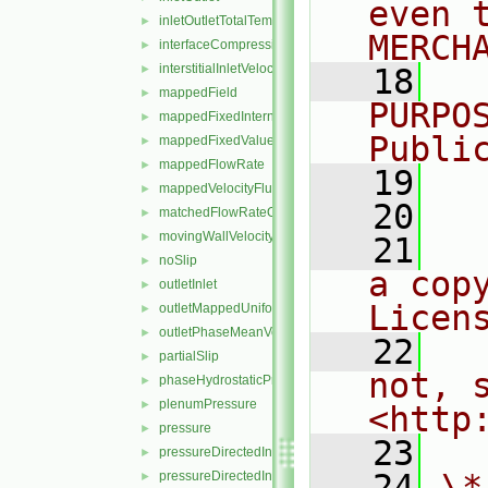
even 
inletOutletTotalTemperature
►
MERCH
interfaceCompression
►
interstitialInletVelocity
►
   18
  
mappedField
►
PURPO
mappedFixedInternalValue
►
Publi
mappedFixedValue
►
mappedFlowRate
►
   19
  
mappedVelocityFluxFixedValue
►
   20
matchedFlowRateOutletVelocity
►
movingWallVelocity
►
   21
  
noSlip
►
a cop
outletInlet
►
Licen
outletMappedUniformInlet
►
outletPhaseMeanVelocity
►
   22
  
partialSlip
►
not, s
phaseHydrostaticPressure
►
plenumPressure
►
<http
pressure
►
   23
pressureDirectedInletOutletVelocity
►
   24
\*
pressureDirectedInletVelocity
►