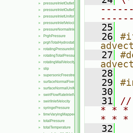
pressureInletOutletParSlipVelocity
►
-----
pressureInletOutletVelocity
►
-----
pressureInletUniformVelocity
►
pressureInletVelocity
►
   25
pressureNormalInletOutletVelocity
►
   26
#i
PrghPressure
►
prghTotalHydrostaticPressure
advec
►
rotatingPressureInletOutletVelocity
►
   27
#d
rotatingTotalPressure
►
advec
rotatingWallVelocity
►
slip
►
   28
supersonicFreestream
►
   29
#i
surfaceNormalFixedValue
►
surfaceNormalUniformFixedValue
►
   30
swirlFlowRateInletVelocity
►
   31
//
swirlInletVelocity
►
* * *
syringePressure
►
timeVaryingMappedFixedValue
►
* * *
totalPressure
►
   32
totalTemperature
►