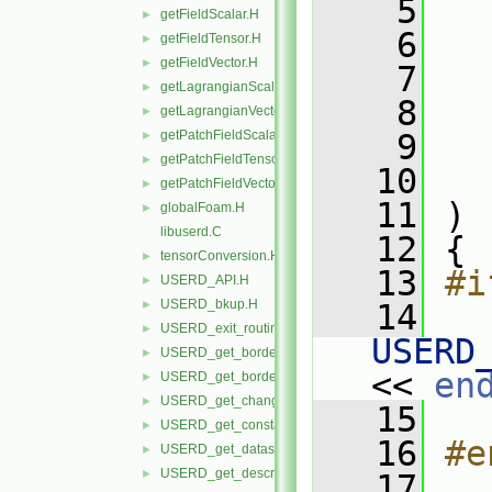
    5
getFieldScalar.H
►
    6
getFieldTensor.H
►
getFieldVector.H
►
    7
getLagrangianScalar.H
►
    8
getLagrangianVector.H
►
getPatchFieldScalar.H
    9
►
getPatchFieldTensor.H
►
   10
getPatchFieldVector.H
►
   11
 )
globalFoam.H
►
libuserd.C
   12
 {
tensorConversion.H
►
   13
#i
USERD_API.H
►
USERD_bkup.H
►
   14
USERD_exit_routine.H
►
USERD
USERD_get_border_availability.H
►
<< 
en
USERD_get_border_elements_by_type.H
►
USERD_get_changing_geometry_status.H
►
   15
   
USERD_get_constant_val.H
►
   16
#e
USERD_get_dataset_query_file_info.H
►
USERD_get_descrip_lines.H
►
   17