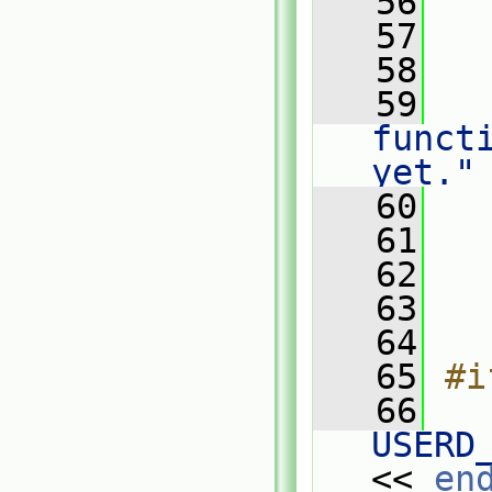
   56
   
   57
   58
   
   59
funct
yet."
   60
   
   61
   62
   
   63
   64
   65
#i
   66
USERD
<< 
en