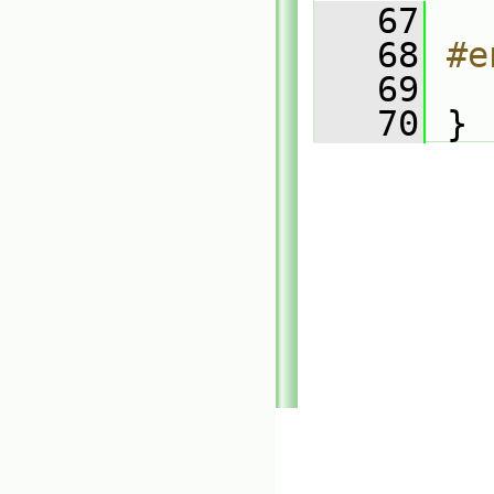
   67
   
   68
#e
   69
   70
 }