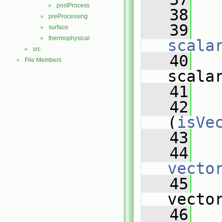
postProcess
►
   38
   
preProcessing
►
   39
surface
►
thermophysical
►
scala
src
►
   40
   
File Members
►
scala
   41
   
   42
(
isVe
   43
   
   44
vecto
   45
   
vecto
   46
   