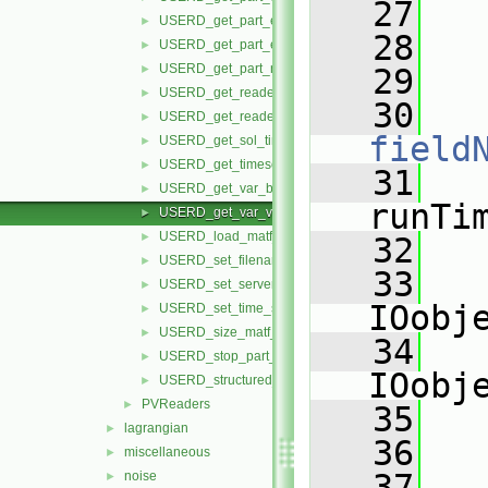
   27
USERD_get_part_element_ids_by_type.H
►
   28
   
USERD_get_part_elements_by_type.H
►
USERD_get_part_node_ids.H
►
   29
   
USERD_get_reader_release.H
►
   30
USERD_get_reader_version.H
►
field
USERD_get_sol_times.H
►
USERD_get_timeset_description.H
►
   31
USERD_get_var_by_component.H
►
runTi
USERD_get_var_value_at_specific.H
►
USERD_load_matf_data.H
►
   32
USERD_set_filenames.H
►
   33
USERD_set_server_number.H
►
IOobj
USERD_set_time_set_and_step.H
►
USERD_size_matf_data.H
►
   34
USERD_stop_part_building.H
►
IOobj
USERD_structured_data.H
►
PVReaders
►
   35
   
lagrangian
►
   36
miscellaneous
►
   37
noise
►