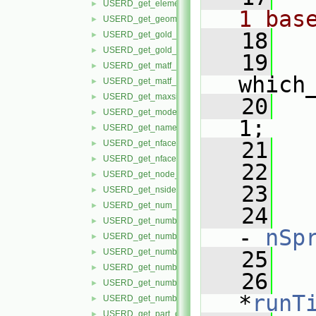
USERD_get_element_label_status.H
►
1 bas
USERD_get_geom_timeset_number.H
►
   18
USERD_get_gold_part_build_info.H
►
USERD_get_gold_variable_info.H
►
   19
USERD_get_matf_set_info.H
►
which
USERD_get_matf_var_info.H
►
USERD_get_maxsize_info.H
►
   20
USERD_get_model_extents.H
►
1;
USERD_get_name_of_reader.H
►
   21
USERD_get_nfaced_conn.H
►
USERD_get_nfaced_nodes_per_face.H
►
   22
   
USERD_get_node_label_status.H
►
   23
USERD_get_nsided_conn.H
►
USERD_get_num_of_time_steps.H
►
   24
USERD_get_number_of_files_in_dataset.H
►
- 
nSp
USERD_get_number_of_material_sets.H
►
USERD_get_number_of_materials.H
   25
   
►
USERD_get_number_of_model_parts.H
►
   26
   
USERD_get_number_of_variables.H
►
*
runT
USERD_get_number_timesets.H
►
USERD_get_part_coords.H
►