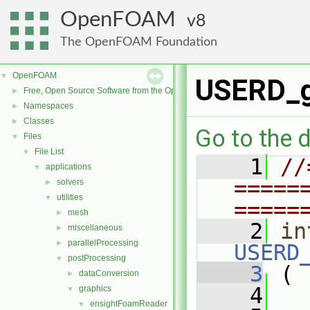
OpenFOAM
8
The OpenFOAM Foundation
OpenFOAM
▼
USERD_ge
Free, Open Source Software from the OpenFOAM Foundation
►
Namespaces
►
Classes
►
Go to the d
Files
▼
File List
▼
    1
//
applications
▼
=====
solvers
►
utilities
▼
=====
mesh
►
    2
in
miscellaneous
►
parallelProcessing
►
USERD
postProcessing
▼
    3
 (
dataConversion
►
    4
graphics
▼
ensightFoamReader
▼