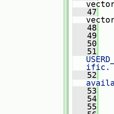
vecto
   47
   
vecto
   48
   
   49
   50
   
   51
USERD
ific.
   52
   
avail
   53
   
   54
   55
   