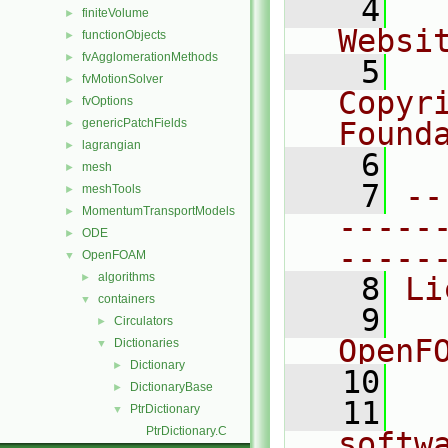
    4
  
finiteVolume
►
Websi
functionObjects
►
fvAgglomerationMethods
►
    5
  
fvMotionSolver
►
Copyr
fvOptions
►
genericPatchFields
Found
►
lagrangian
►
    6
  
mesh
►
    7
--
meshTools
►
MomentumTransportModels
►
-----
ODE
►
-----
OpenFOAM
▼
algorithms
►
    8
Li
containers
▼
    9
  
Circulators
►
OpenF
Dictionaries
▼
Dictionary
►
   10
DictionaryBase
►
   11
  
PtrDictionary
▼
PtrDictionary.C
softw