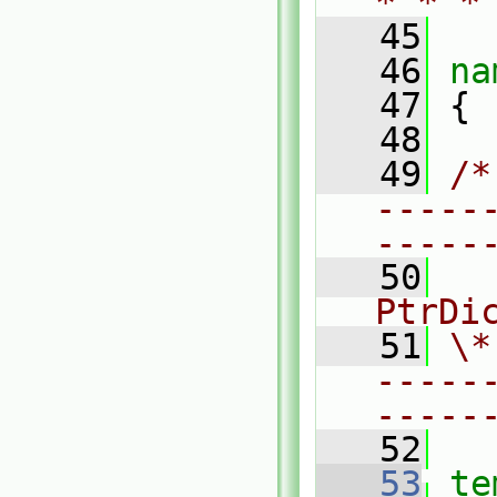
* * *
   45
   46
na
   47
 {
   48
   49
/*
-----
-----
   50
  
PtrDi
   51
\*
-----
-----
   52
   53
te