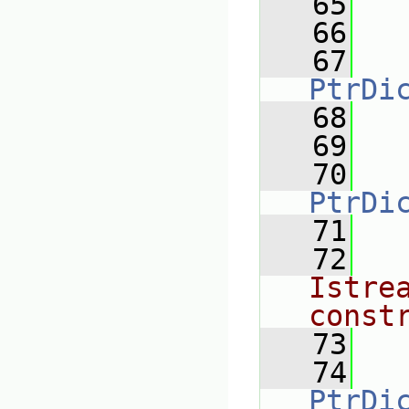
   65
   66
   67
PtrDi
   68
   69
   70
PtrDi
   71
   72
Istrea
const
   73
   74
PtrDi