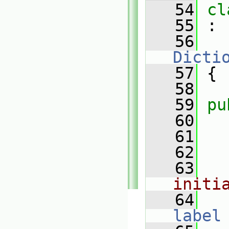
   54
cl
   55
 :
   56
Dicti
   57
 {
   58
   59
pu
   60
   61
   62
   63
initi
   64
label