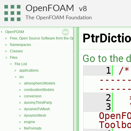
OpenFOAM
8
The OpenFOAM Foundation
OpenFOAM
▼
PtrDicti
Free, Open Source Software from the OpenFOAM Foundation
►
Namespaces
►
Classes
►
Go to the d
Files
▼
File List
▼
    1
/*
applications
►
-----
src
▼
atmosphericModels
►
-----
combustionModels
►
    2
  
conversion
►
dummyThirdParty
►
    3
  
dynamicFvMesh
►
OpenF
dynamicMesh
►
Toolb
engine
►
fileFormats
►