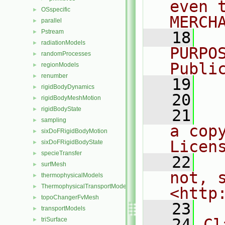
even 
OSspecific
►
MERCH
parallel
►
Pstream
►
   18
  
radiationModels
►
PURPO
randomProcesses
►
Publi
regionModels
►
renumber
►
   19
  
rigidBodyDynamics
►
   20
rigidBodyMeshMotion
►
rigidBodyState
►
   21
  
sampling
►
a cop
sixDoFRigidBodyMotion
►
Licen
sixDoFRigidBodyState
►
specieTransfer
►
   22
  
surfMesh
►
not, s
thermophysicalModels
►
ThermophysicalTransportModels
►
<http
topoChangerFvMesh
►
   23
transportModels
►
   24
Cl
triSurface
►