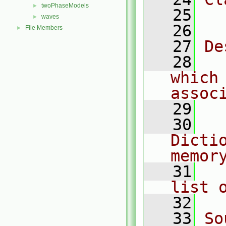
twoPhaseModels
►
   25
  
waves
►
   26
File Members
►
   27
De
   28
  
which 
assoc
   29
   30
  
Dicti
memor
   31
  
list 
   32
   33
So