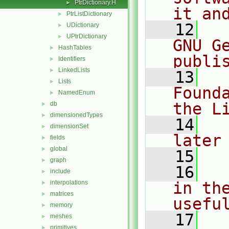
PtrDictionary.H
►
it an
PtrListDictionary
►
   12
  
UDictionary
►
UPtrDictionary
►
GNU G
HashTables
►
publi
Identifiers
►
LinkedLists
►
   13
  
Lists
►
Found
NamedEnum
►
the L
db
►
dimensionedTypes
►
   14
  
dimensionSet
►
later
fields
►
global
►
   15
graph
►
   16
  
include
►
interpolations
in the
►
matrices
►
usefu
memory
►
   17
  
meshes
►
primitives
►