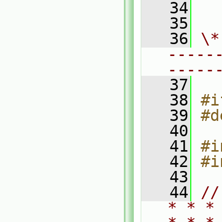
   34
  
   35
   36
\*
-----
-----
   37
   38
#i
   39
#d
   40
   41
#i
   42
#i
   43
   44
//
* * *