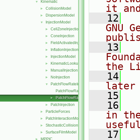
Kinematic
▼
it an
CollisionModel
►
   12
  
DispersionModel
►
InjectionModel
▼
GNU G
CellZoneInjection
►
publi
ConeInjection
►
FieldActivatedInjection
►
   13
  
InflationInjection
►
Found
InjectionModel
►
the L
KinematicLookupTableInjection
►
ManualInjection
►
   14
  
NoInjection
►
later
PatchFlowRateInjection
▼
PatchFlowRateInjection.C
   15
PatchFlowRateInjection.H
►
   16
  
PatchInjection
►
ParticleForces
in the
►
PatchInteractionModel
►
usefu
StochasticCollision
►
   17
  
SurfaceFilmModel
►
MPPIC
►