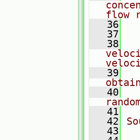
conce
flow 
   36
   37
  
   38
  
veloc
veloc
   39
  
obtai
   40
  
rando
   41
   42
So
   43
  