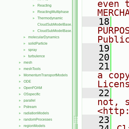
even 
Reacting
►
MERCH
ReactingMultiphase
►
Thermodynamic
►
   18
  
CloudSubModelBase.C
PURPO
CloudSubModelBase.H
►
Publi
molecularDynamics
►
solidParticle
►
   19
  
spray
►
   20
turbulence
►
mesh
►
   21
  
meshTools
►
a cop
MomentumTransportModels
►
Licen
ODE
►
OpenFOAM
►
   22
  
OSspecific
►
not, s
parallel
►
Pstream
►
<http
radiationModels
►
   23
randomProcesses
►
   24
Cl
regionModels
►