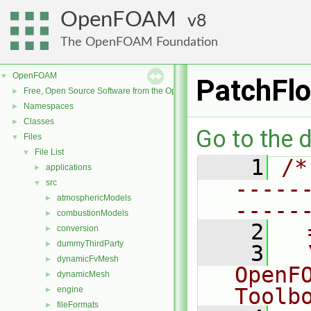
OpenFOAM
8
The OpenFOAM Foundation
OpenFOAM
▼
PatchFlo
Free, Open Source Software from the OpenFOAM Foundation
►
Namespaces
►
Classes
►
Go to the d
Files
▼
File List
▼
    1
/*
applications
►
-----
src
▼
atmosphericModels
►
-----
combustionModels
►
    2
  
conversion
►
dummyThirdParty
►
    3
  
dynamicFvMesh
►
OpenF
dynamicMesh
►
Toolb
engine
►
fileFormats
►