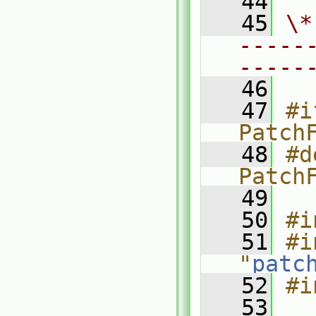
   44
   45
\*
-----
-----
   46
   47
#i
Patch
   48
#d
Patch
   49
   50
#i
   51
#i
"
patc
   52
#i
   53