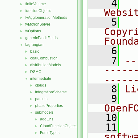
    4
  
finiteVolume
►
Websi
functionObjects
►
fvAgglomerationMethods
►
    5
  
fvMotionSolver
►
Copyr
fvOptions
►
genericPatchFields
Found
►
lagrangian
▼
    6
  
basic
►
    7
--
coalCombustion
►
distributionModels
►
-----
DSMC
►
-----
intermediate
▼
clouds
►
    8
Li
integrationScheme
►
    9
  
parcels
►
OpenF
phaseProperties
►
submodels
▼
   10
addOns
►
   11
  
CloudFunctionObjects
►
ForceTypes
►
softw