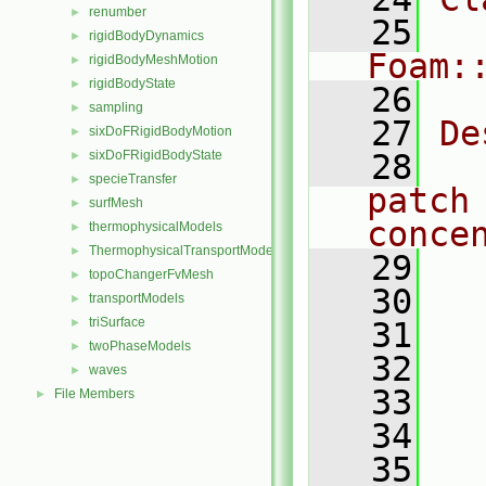
renumber
►
   25
rigidBodyDynamics
►
Foam:
rigidBodyMeshMotion
►
rigidBodyState
►
   26
sampling
►
   27
De
sixDoFRigidBodyMotion
►
sixDoFRigidBodyState
   28
  
►
specieTransfer
►
patch
surfMesh
►
conce
thermophysicalModels
►
ThermophysicalTransportModels
►
   29
  
topoChangerFvMesh
►
   30
transportModels
►
triSurface
►
   31
  
twoPhaseModels
►
   32
  
waves
►
   33
  
File Members
►
   34
  
   35
  