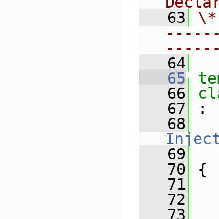
Decla
   63
\*
-----
-----
   64
   65
te
   66
cl
   67
 :
   68
Injec
   69
   70
 {
   71
   72
   73