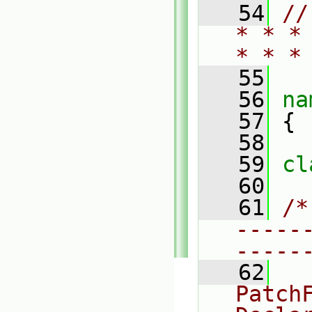
   54
//
* * *
* * *
   55
   56
na
   57
 {
   58
   59
cl
   60
   61
/*
-----
-----
   62
  
PatchF