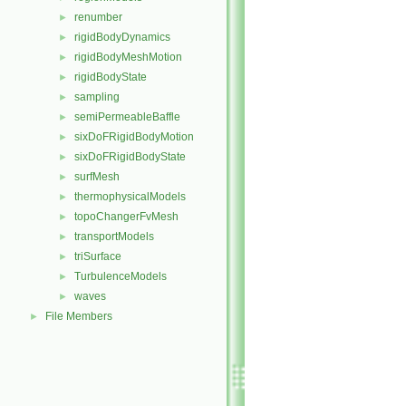
renumber
►
rigidBodyDynamics
►
rigidBodyMeshMotion
►
rigidBodyState
►
sampling
►
semiPermeableBaffle
►
sixDoFRigidBodyMotion
►
sixDoFRigidBodyState
►
surfMesh
►
thermophysicalModels
►
topoChangerFvMesh
►
transportModels
►
triSurface
►
TurbulenceModels
►
waves
►
File Members
►