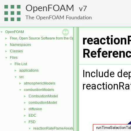
OpenFOAM
7
The OpenFOAM Foundation
OpenFOAM
▼
reaction
Free, Open Source Software from the OpenFOAM Foundation
►
Namespaces
►
Referen
Classes
►
Files
▼
File List
▼
Include de
applications
►
src
▼
reactionR
atmosphericModels
►
combustionModels
▼
CombustionModel
►
combustionModel
►
diffusion
►
EDC
►
FSD
▼
reactionRateFlameAreaModels
▼