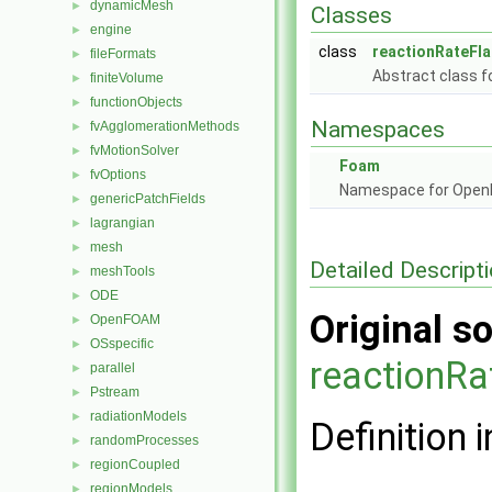
dynamicMesh
►
Classes
engine
►
class
reactionRateFl
fileFormats
►
Abstract class fo
finiteVolume
►
functionObjects
►
Namespaces
fvAgglomerationMethods
►
fvMotionSolver
►
Foam
fvOptions
►
Namespace for Ope
genericPatchFields
►
lagrangian
►
mesh
►
Detailed Descript
meshTools
►
ODE
►
Original so
OpenFOAM
►
OSspecific
►
reactionR
parallel
►
Pstream
►
radiationModels
►
Definition i
randomProcesses
►
regionCoupled
►
regionModels
►