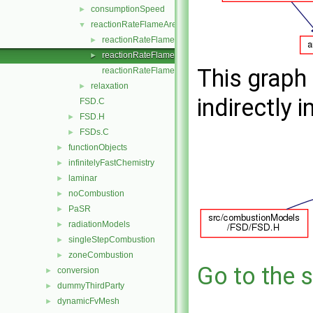
consumptionSpeed
►
reactionRateFlameArea
▼
reactionRateFlameArea.C
►
reactionRateFlameArea.H
►
This graph 
reactionRateFlameAreaNew.C
relaxation
►
indirectly i
FSD.C
FSD.H
►
FSDs.C
►
functionObjects
►
infinitelyFastChemistry
►
laminar
►
noCombustion
►
PaSR
►
radiationModels
►
singleStepCombustion
►
zoneCombustion
►
Go to the s
conversion
►
dummyThirdParty
►
dynamicFvMesh
►