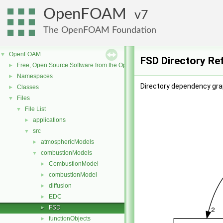
OpenFOAM
7
The OpenFOAM Foundation
OpenFOAM
▼
FSD Directory Re
Free, Open Source Software from the OpenFOAM Foundation
►
Namespaces
►
Directory dependency gra
Classes
►
Files
▼
File List
▼
applications
►
src
▼
atmosphericModels
►
combustionModels
▼
CombustionModel
►
combustionModel
►
diffusion
►
EDC
►
FSD
►
functionObjects
►