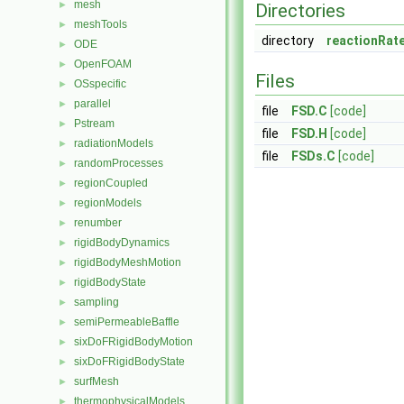
mesh
►
Directories
meshTools
►
directory
reactionRat
ODE
►
OpenFOAM
►
Files
OSspecific
►
parallel
►
file
FSD.C
[code]
Pstream
►
file
FSD.H
[code]
radiationModels
►
file
FSDs.C
[code]
randomProcesses
►
regionCoupled
►
regionModels
►
renumber
►
rigidBodyDynamics
►
rigidBodyMeshMotion
►
rigidBodyState
►
sampling
►
semiPermeableBaffle
►
sixDoFRigidBodyMotion
►
sixDoFRigidBodyState
►
surfMesh
►
thermophysicalModels
►