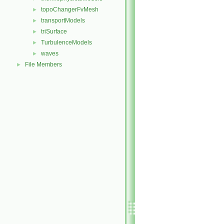
topoChangerFvMesh
►
transportModels
►
triSurface
►
TurbulenceModels
►
waves
►
File Members
►