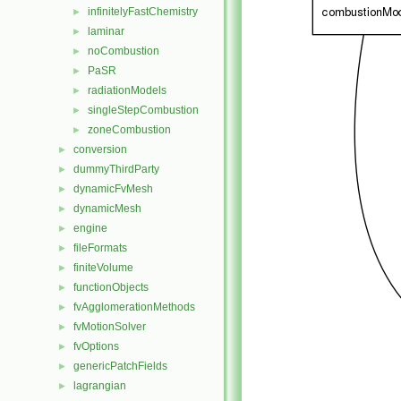
infinitelyFastChemistry
►
laminar
►
noCombustion
►
PaSR
►
radiationModels
►
singleStepCombustion
►
zoneCombustion
►
conversion
►
dummyThirdParty
►
dynamicFvMesh
►
dynamicMesh
►
engine
►
fileFormats
►
finiteVolume
►
functionObjects
►
fvAgglomerationMethods
►
fvMotionSolver
►
fvOptions
►
genericPatchFields
►
lagrangian
►