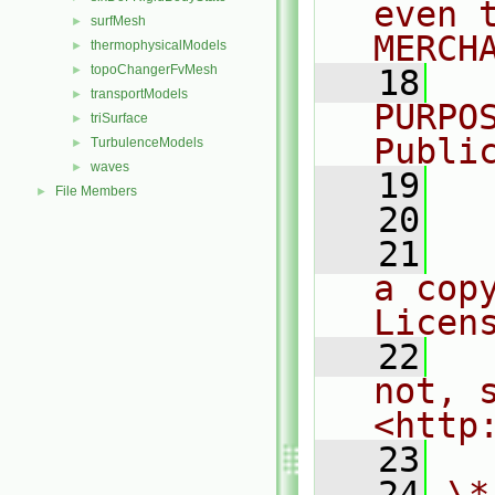
even 
surfMesh
►
MERCH
thermophysicalModels
►
topoChangerFvMesh
►
   18
  
transportModels
►
PURPO
triSurface
►
Publi
TurbulenceModels
►
waves
►
   19
  
File Members
►
   20
   21
  
a cop
Licen
   22
  
not, s
<http
   23
   24
\*