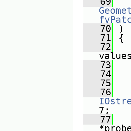
   69
Geomet
fvPat
   70
 )
   71
 {
   72
value
   73
   74
   75
   
   76
IOstr
7;
   77
*prob