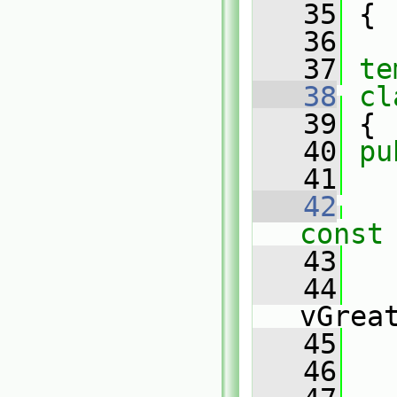
   35
 {
   36
   37
te
   38
cl
   39
 {
   40
pu
   41
   42
const
   43
   44
vGrea
   45
   46