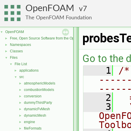
OpenFOAM
7
The OpenFOAM Foundation
OpenFOAM
▼
probesT
Free, Open Source Software from the OpenFOAM Foundation
►
Namespaces
►
Classes
►
Go to the d
Files
▼
File List
▼
    1
/*
applications
►
-----
src
▼
atmosphericModels
►
-----
combustionModels
►
    2
  
conversion
►
dummyThirdParty
►
    3
  
dynamicFvMesh
►
OpenF
dynamicMesh
►
Toolb
engine
►
fileFormats
►