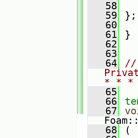
   58
   
   59
 };
   60
   61
 }
   62
   63
   64
//
Priva
* * *
   65
   66
te
   67
vo
Foam:
   68
 (