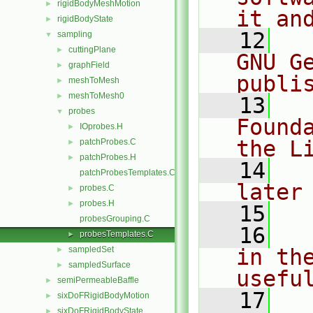
rigidBodyMeshMotion
►
it an
rigidBodyState
►
   12
  
sampling
▼
cuttingPlane
►
GNU G
graphField
►
publi
meshToMesh
►
meshToMesh0
►
   13
  
probes
▼
Found
IOprobes.H
►
the L
patchProbes.C
►
patchProbes.H
►
   14
  
patchProbesTemplates.C
later
probes.C
►
probes.H
►
   15
probesGrouping.C
   16
  
probesTemplates.C
►
sampledSet
in the
►
sampledSurface
►
usefu
semiPermeableBaffle
►
   17
  
sixDoFRigidBodyMotion
►
sixDoFRigidBodyState
►