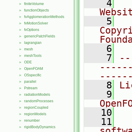
    4
  
finiteVolume
►
Websi
functionObjects
►
fvAgglomerationMethods
►
    5
  
fvMotionSolver
►
Copyr
fvOptions
►
genericPatchFields
Found
►
lagrangian
►
    6
  
mesh
►
    7
--
meshTools
►
ODE
►
-----
OpenFOAM
►
-----
OSspecific
►
parallel
►
    8
Li
Pstream
►
    9
  
radiationModels
►
OpenF
randomProcesses
►
regionCoupled
►
   10
regionModels
►
   11
  
renumber
►
rigidBodyDynamics
►
softw