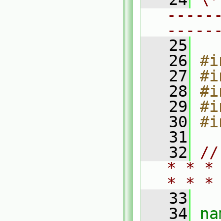
-----
-----
   25
   26
#i
   27
#i
   28
#i
   29
#i
   30
#i
   31
   32
//
* * *
* * *
   33
   34
na