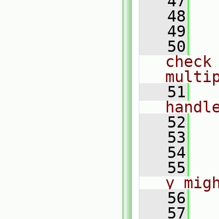
   47
   
   48
   49
   50
check 
multi
   51
handl
   52
   
   53
   54
   
   55
y mig
   56
   
   57
   