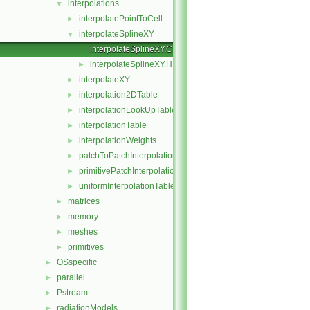
interpolations
▼
interpolatePointToCell
►
interpolateSplineXY
▼
interpolateSplineXY.C
interpolateSplineXY.H
►
interpolateXY
►
interpolation2DTable
►
interpolationLookUpTable
►
interpolationTable
►
interpolationWeights
►
patchToPatchInterpolation
►
primitivePatchInterpolation
►
uniformInterpolationTable
►
matrices
►
memory
►
meshes
►
primitives
►
OSspecific
►
parallel
►
Pstream
►
radiationModels
►