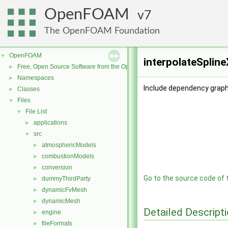
OpenFOAM
7
The OpenFOAM Foundation
OpenFOAM
▼
interpolateSpline
Free, Open Source Software from the OpenFOAM Foundation
►
Namespaces
►
Include dependency graph 
Classes
►
Files
▼
File List
▼
applications
►
src
▼
atmosphericModels
►
combustionModels
►
conversion
►
Go to the source code of th
dummyThirdParty
►
dynamicFvMesh
►
dynamicMesh
►
Detailed Descript
engine
►
fileFormats
►