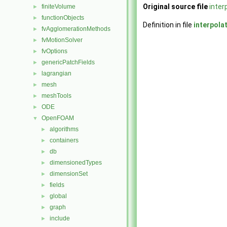
Original source file
inter
finiteVolume
►
functionObjects
►
Definition in file
interpola
fvAgglomerationMethods
►
fvMotionSolver
►
fvOptions
►
genericPatchFields
►
lagrangian
►
mesh
►
meshTools
►
ODE
►
OpenFOAM
▼
algorithms
►
containers
►
db
►
dimensionedTypes
►
dimensionSet
►
fields
►
global
►
graph
►
include
►