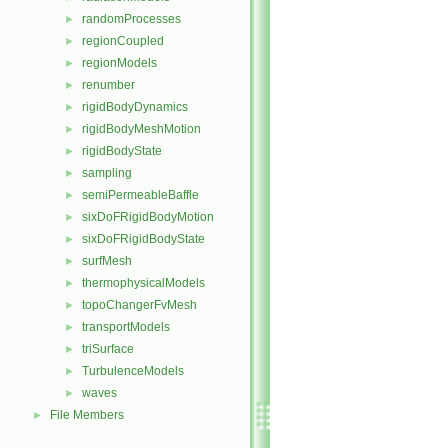
randomProcesses
►
regionCoupled
►
regionModels
►
renumber
►
rigidBodyDynamics
►
rigidBodyMeshMotion
►
rigidBodyState
►
sampling
►
semiPermeableBaffle
►
sixDoFRigidBodyMotion
►
sixDoFRigidBodyState
►
surfMesh
►
thermophysicalModels
►
topoChangerFvMesh
►
transportModels
►
triSurface
►
TurbulenceModels
►
waves
►
File Members
►