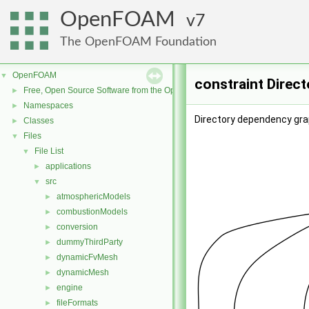
OpenFOAM
7
The OpenFOAM Foundation
OpenFOAM
▼
constraint Direc
Free, Open Source Software from the OpenFOAM Foundation
►
Namespaces
►
Directory dependency grap
Classes
►
Files
▼
File List
▼
applications
►
src
▼
atmosphericModels
►
combustionModels
►
conversion
►
dummyThirdParty
►
dynamicFvMesh
►
dynamicMesh
►
engine
►
fileFormats
►