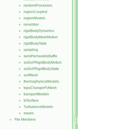
randomProcesses
►
regionCoupled
►
regionModels
►
renumber
►
rigidBodyDynamics
►
rigidBodyMeshMotion
►
rigidBodyState
►
sampling
►
semiPermeableBaffle
►
sixDoFRigidBodyMotion
►
sixDoFRigidBodyState
►
surfMesh
►
thermophysicalModels
►
topoChangerFvMesh
►
transportModels
►
triSurface
►
TurbulenceModels
►
waves
►
File Members
►