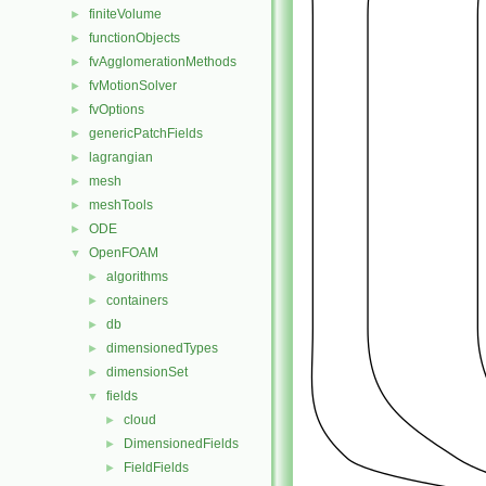
finiteVolume
►
functionObjects
►
fvAgglomerationMethods
►
fvMotionSolver
►
fvOptions
►
genericPatchFields
►
lagrangian
►
mesh
►
meshTools
►
ODE
►
OpenFOAM
▼
algorithms
►
containers
►
db
►
dimensionedTypes
►
dimensionSet
►
fields
▼
cloud
►
DimensionedFields
►
FieldFields
►