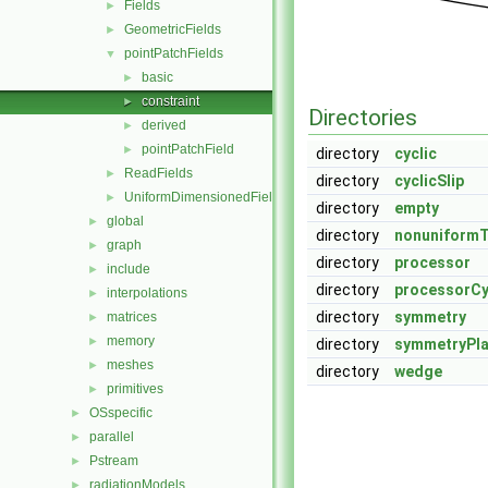
Fields
►
GeometricFields
►
pointPatchFields
▼
basic
►
constraint
►
Directories
derived
►
pointPatchField
►
directory
cyclic
ReadFields
►
directory
cyclicSlip
UniformDimensionedFields
►
directory
empty
global
►
directory
nonuniformT
graph
►
directory
processor
include
►
directory
processorCy
interpolations
►
directory
symmetry
matrices
►
memory
►
directory
symmetryPl
meshes
►
directory
wedge
primitives
►
OSspecific
►
parallel
►
Pstream
►
radiationModels
►