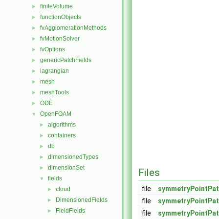
finiteVolume
►
functionObjects
►
fvAgglomerationMethods
►
fvMotionSolver
►
fvOptions
►
genericPatchFields
►
lagrangian
►
mesh
►
meshTools
►
ODE
►
OpenFOAM
▼
algorithms
►
containers
►
db
►
dimensionedTypes
►
dimensionSet
►
Files
fields
▼
file
symmetryPointPat
cloud
►
DimensionedFields
►
file
symmetryPointPat
FieldFields
►
file
symmetryPointPat