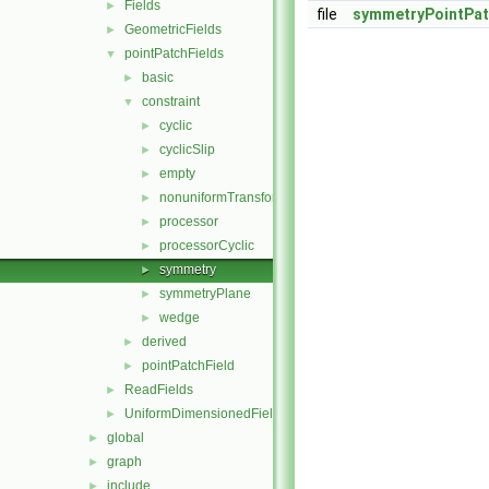
Fields
►
file
symmetryPointPat
GeometricFields
►
pointPatchFields
▼
basic
►
constraint
▼
cyclic
►
cyclicSlip
►
empty
►
nonuniformTransformCyclic
►
processor
►
processorCyclic
►
symmetry
►
symmetryPlane
►
wedge
►
derived
►
pointPatchField
►
ReadFields
►
UniformDimensionedFields
►
global
►
graph
►
include
►