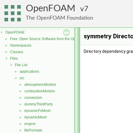
OpenFOAM
7
The OpenFOAM Foundation
OpenFOAM
▼
symmetry Direct
Free, Open Source Software from the OpenFOAM Foundation
►
Namespaces
►
Directory dependency gra
Classes
►
Files
▼
File List
▼
applications
►
src
▼
atmosphericModels
►
combustionModels
►
conversion
►
dummyThirdParty
►
dynamicFvMesh
►
dynamicMesh
►
engine
►
fileFormats
►