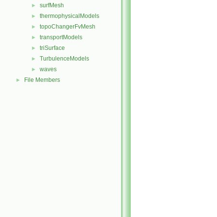
surfMesh
►
thermophysicalModels
►
topoChangerFvMesh
►
transportModels
►
triSurface
►
TurbulenceModels
►
waves
►
File Members
►