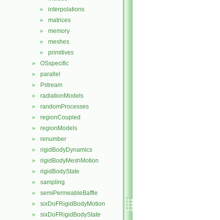
interpolations
►
matrices
►
memory
►
meshes
►
primitives
►
OSspecific
►
parallel
►
Pstream
►
radiationModels
►
randomProcesses
►
regionCoupled
►
regionModels
►
renumber
►
rigidBodyDynamics
►
rigidBodyMeshMotion
►
rigidBodyState
►
sampling
►
semiPermeableBaffle
►
sixDoFRigidBodyMotion
►
sixDoFRigidBodyState
►