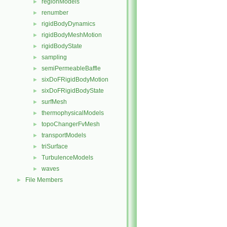
regionModels
►
renumber
►
rigidBodyDynamics
►
rigidBodyMeshMotion
►
rigidBodyState
►
sampling
►
semiPermeableBaffle
►
sixDoFRigidBodyMotion
►
sixDoFRigidBodyState
►
surfMesh
►
thermophysicalModels
►
topoChangerFvMesh
►
transportModels
►
triSurface
►
TurbulenceModels
►
waves
►
File Members
►