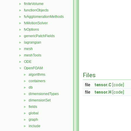
finiteVolume
►
functionObjects
►
fvAgglomerationMethods
►
fvMotionSolver
►
fvOptions
►
genericPatchFields
►
lagrangian
►
mesh
►
meshTools
►
ODE
►
OpenFOAM
▼
Files
algorithms
►
containers
►
file
tensor.C
[code]
db
►
file
tensor.H
[code]
dimensionedTypes
►
dimensionSet
►
fields
►
global
►
graph
►
include
►