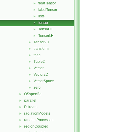
floatTensor
►
labelTensor
►
lists
►
tensor
►
Tensor.H
►
TensorI.H
►
Tensor2D
►
transform
►
triad
►
Tuple2
►
Vector
►
Vector2D
►
VectorSpace
►
zero
►
OSspecific
►
parallel
►
Pstream
►
radiationModels
►
randomProcesses
►
regionCoupled
►