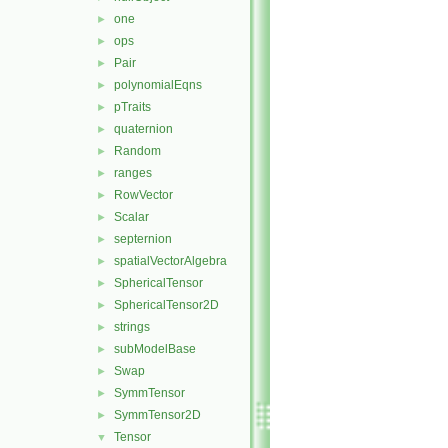
one
►
ops
►
Pair
►
polynomialEqns
►
pTraits
►
quaternion
►
Random
►
ranges
►
RowVector
►
Scalar
►
septernion
►
spatialVectorAlgebra
►
SphericalTensor
►
SphericalTensor2D
►
strings
►
subModelBase
►
Swap
►
SymmTensor
►
SymmTensor2D
►
Tensor
▼