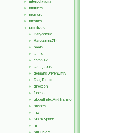
interpolations
►
matrices
►
memory
►
meshes
►
primitives
▼
Barycentric
►
Barycentric2D
►
bools
►
chars
►
complex
►
contiguous
►
demandDrivenEntry
►
DiagTensor
►
direction
►
functions
►
globalIndexAndTransform
►
hashes
►
ints
►
MatrixSpace
►
nil
►
nullObject
►