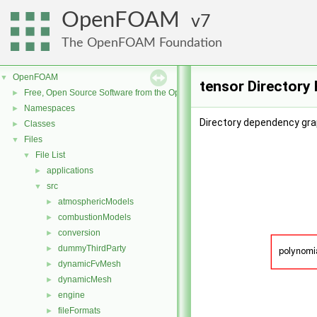
OpenFOAM
7
The OpenFOAM Foundation
OpenFOAM
▼
tensor Directory
Free, Open Source Software from the OpenFOAM Foundation
►
Namespaces
►
Directory dependency grap
Classes
►
Files
▼
File List
▼
applications
►
src
▼
atmosphericModels
►
combustionModels
►
conversion
►
dummyThirdParty
►
dynamicFvMesh
►
dynamicMesh
►
engine
►
fileFormats
►