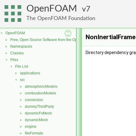
OpenFOAM
7
The OpenFOAM Foundation
OpenFOAM
▼
NonInertialFrame
Free, Open Source Software from the OpenFOAM Foundation
►
Namespaces
►
Directory dependency gra
Classes
►
Files
▼
File List
▼
applications
►
src
▼
atmosphericModels
►
combustionModels
►
conversion
►
dummyThirdParty
►
dynamicFvMesh
►
dynamicMesh
►
engine
►
fileFormats
►