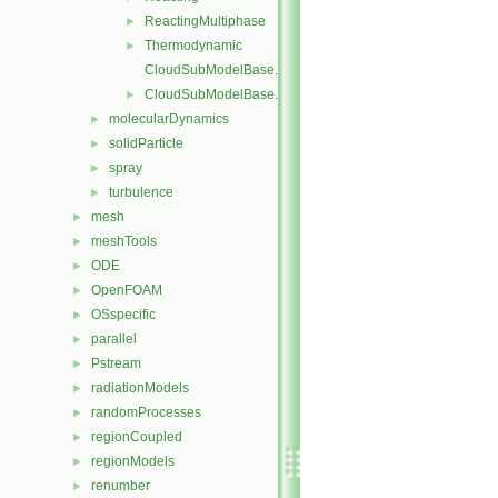
ReactingMultiphase
►
Thermodynamic
►
CloudSubModelBase.C
CloudSubModelBase.H
►
molecularDynamics
►
solidParticle
►
spray
►
turbulence
►
mesh
►
meshTools
►
ODE
►
OpenFOAM
►
OSspecific
►
parallel
►
Pstream
►
radiationModels
►
randomProcesses
►
regionCoupled
►
regionModels
►
renumber
►