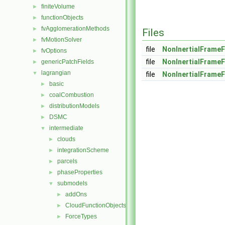
finiteVolume
►
functionObjects
►
fvAgglomerationMethods
►
Files
fvMotionSolver
►
file
NonInertialFrame
fvOptions
►
file
NonInertialFrame
genericPatchFields
►
lagrangian
▼
file
NonInertialFrameF
basic
►
coalCombustion
►
distributionModels
►
DSMC
►
intermediate
▼
clouds
►
integrationScheme
►
parcels
►
phaseProperties
►
submodels
▼
addOns
►
CloudFunctionObjects
►
ForceTypes
►