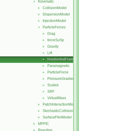
Kinematic
▼
CollisionModel
►
DispersionModel
►
InjectionModel
►
ParticleForces
▼
Drag
►
forceSuSp
►
Gravity
►
Lift
►
NonInertialFrame
►
Paramagnetic
►
ParticleForce
►
PressureGradient
►
Scaled
►
SRF
►
VirtualMass
►
PatchInteractionModel
►
StochasticCollision
►
SurfaceFilmModel
►
MPPIC
►
Reacting
►