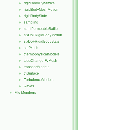
rigidBodyDynamics
►
rigidBodyMeshMotion
►
rigidBodyState
►
sampling
►
semiPermeableBaffle
►
sixDoFRigidBodyMotion
►
sixDoFRigidBodyState
►
surfMesh
►
thermophysicalModels
►
topoChangerFvMesh
►
transportModels
►
triSurface
►
TurbulenceModels
►
waves
►
File Members
►