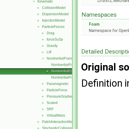
Lifshitz, Mechan
Kinematic
▼
CollisionModel
►
Namespaces
DispersionModel
►
InjectionModel
►
Foam
ParticleForces
▼
Namespace for Ope
Drag
►
forceSuSp
►
Gravity
►
Detailed Descript
Lift
►
NonInertialFrame
▼
Original so
NonInertialFrameForce.C
NonInertialFrameForce.H
►
NonInertialFrameForceI.H
Definition i
Paramagnetic
►
ParticleForce
►
PressureGradient
►
Scaled
►
SRF
►
VirtualMass
►
PatchInteractionModel
►
StochasticCollision
►