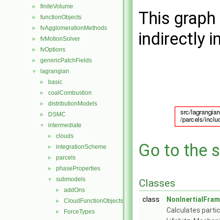
finiteVolume
►
This graph 
functionObjects
►
fvAgglomerationMethods
►
indirectly i
fvMotionSolver
►
fvOptions
►
genericPatchFields
►
lagrangian
▼
basic
►
coalCombustion
►
distributionModels
►
DSMC
►
intermediate
▼
clouds
►
Go to the s
integrationScheme
►
parcels
►
phaseProperties
►
submodels
▼
Classes
addOns
►
class
NonInertialFra
CloudFunctionObjects
►
Calculates parti
ForceTypes
►