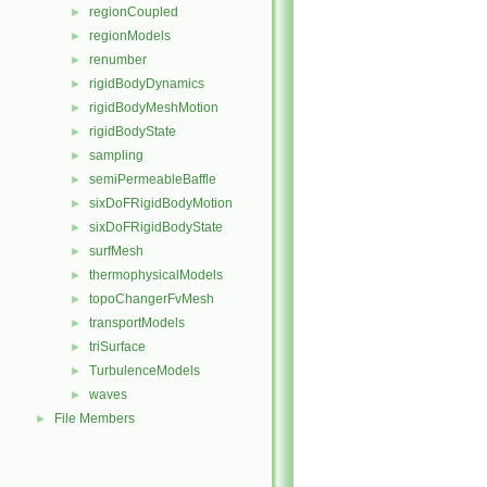
regionCoupled
►
regionModels
►
renumber
►
rigidBodyDynamics
►
rigidBodyMeshMotion
►
rigidBodyState
►
sampling
►
semiPermeableBaffle
►
sixDoFRigidBodyMotion
►
sixDoFRigidBodyState
►
surfMesh
►
thermophysicalModels
►
topoChangerFvMesh
►
transportModels
►
triSurface
►
TurbulenceModels
►
waves
►
File Members
►