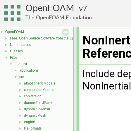
OpenFOAM
7
The OpenFOAM Foundation
OpenFOAM
▼
NonInert
Free, Open Source Software from the OpenFOAM Foundation
►
Namespaces
►
Referen
Classes
►
Files
▼
File List
▼
Include de
applications
►
src
▼
NonInertia
atmosphericModels
►
combustionModels
►
conversion
►
dummyThirdParty
►
dynamicFvMesh
►
dynamicMesh
►
engine
►
fileFormats
►