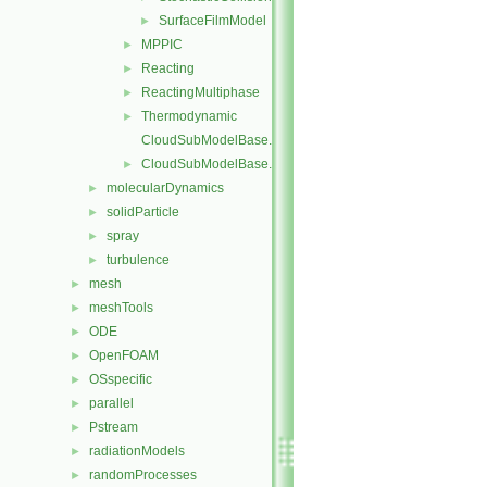
SurfaceFilmModel
►
MPPIC
►
Reacting
►
ReactingMultiphase
►
Thermodynamic
►
CloudSubModelBase.C
CloudSubModelBase.H
►
molecularDynamics
►
solidParticle
►
spray
►
turbulence
►
mesh
►
meshTools
►
ODE
►
OpenFOAM
►
OSspecific
►
parallel
►
Pstream
►
radiationModels
►
randomProcesses
►