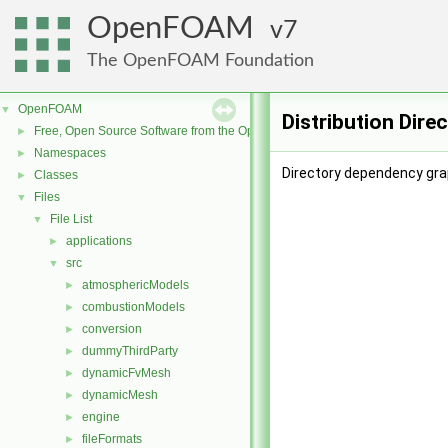
OpenFOAM
7
The OpenFOAM Foundation
OpenFOAM
▼
Distribution Dire
Free, Open Source Software from the OpenFOAM Foundation
►
Namespaces
►
Directory dependency grap
Classes
►
Files
▼
File List
▼
applications
►
src
▼
atmosphericModels
►
combustionModels
►
conversion
►
dummyThirdParty
►
dynamicFvMesh
►
dynamicMesh
►
engine
►
fileFormats
►