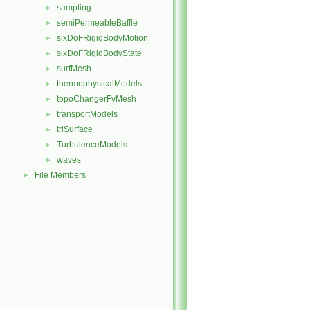
sampling
►
semiPermeableBaffle
►
sixDoFRigidBodyMotion
►
sixDoFRigidBodyState
►
surfMesh
►
thermophysicalModels
►
topoChangerFvMesh
►
transportModels
►
triSurface
►
TurbulenceModels
►
waves
►
File Members
►