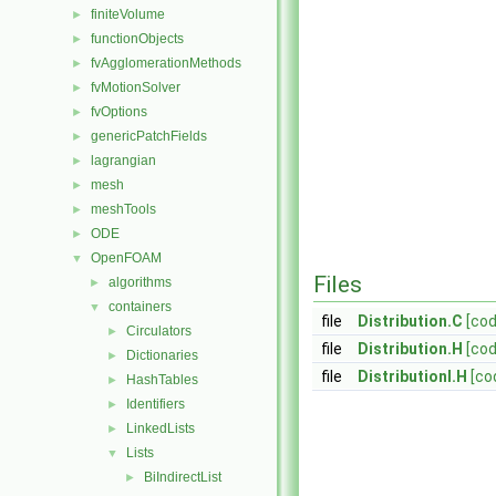
finiteVolume
►
functionObjects
►
fvAgglomerationMethods
►
fvMotionSolver
►
fvOptions
►
genericPatchFields
►
lagrangian
►
mesh
►
meshTools
►
ODE
►
OpenFOAM
▼
Files
algorithms
►
containers
▼
file
Distribution.C
[cod
Circulators
►
file
Distribution.H
[cod
Dictionaries
►
file
DistributionI.H
[co
HashTables
►
Identifiers
►
LinkedLists
►
Lists
▼
BiIndirectList
►