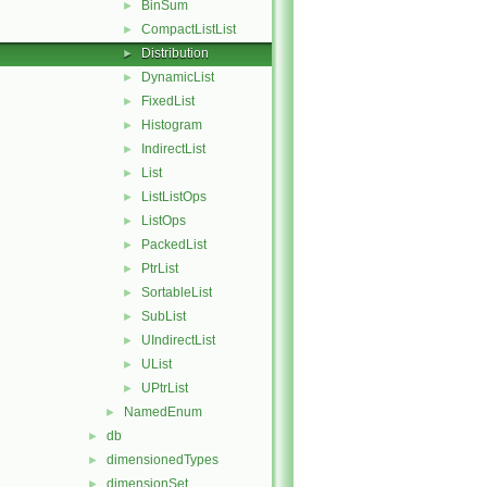
BinSum
►
CompactListList
►
Distribution
►
DynamicList
►
FixedList
►
Histogram
►
IndirectList
►
List
►
ListListOps
►
ListOps
►
PackedList
►
PtrList
►
SortableList
►
SubList
►
UIndirectList
►
UList
►
UPtrList
►
NamedEnum
►
db
►
dimensionedTypes
►
dimensionSet
►