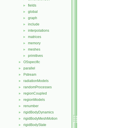
fields
►
global
►
graph
►
include
►
interpolations
►
matrices
►
memory
►
meshes
►
primitives
►
OSspecific
►
parallel
►
Pstream
►
radiationModels
►
randomProcesses
►
regionCoupled
►
regionModels
►
renumber
►
rigidBodyDynamics
►
rigidBodyMeshMotion
►
rigidBodyState
►