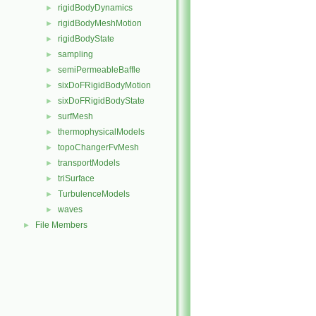
rigidBodyDynamics
►
rigidBodyMeshMotion
►
rigidBodyState
►
sampling
►
semiPermeableBaffle
►
sixDoFRigidBodyMotion
►
sixDoFRigidBodyState
►
surfMesh
►
thermophysicalModels
►
topoChangerFvMesh
►
transportModels
►
triSurface
►
TurbulenceModels
►
waves
►
File Members
►