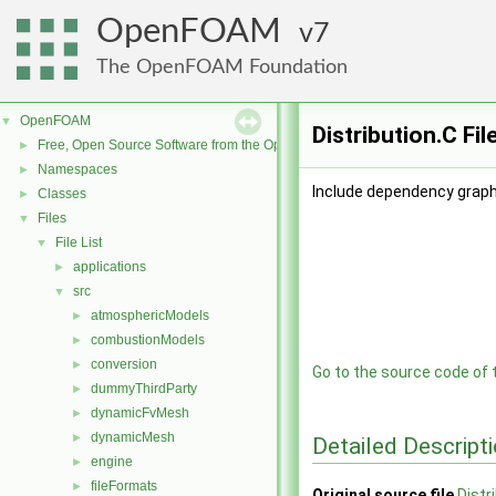
OpenFOAM
7
The OpenFOAM Foundation
OpenFOAM
▼
Distribution.C Fi
Free, Open Source Software from the OpenFOAM Foundation
►
Namespaces
►
Include dependency graph 
Classes
►
Files
▼
File List
▼
applications
►
src
▼
atmosphericModels
►
combustionModels
►
conversion
►
Go to the source code of th
dummyThirdParty
►
dynamicFvMesh
►
dynamicMesh
►
Detailed Descript
engine
►
fileFormats
►
Original source file
Distr