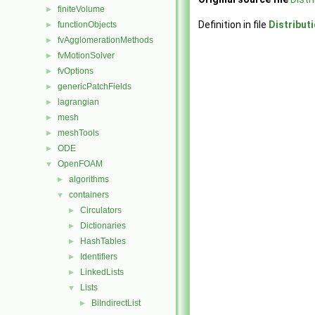
finiteVolume
►
Definition in file
Distribut
functionObjects
►
fvAgglomerationMethods
►
fvMotionSolver
►
fvOptions
►
genericPatchFields
►
lagrangian
►
mesh
►
meshTools
►
ODE
►
OpenFOAM
▼
algorithms
►
containers
▼
Circulators
►
Dictionaries
►
HashTables
►
Identifiers
►
LinkedLists
►
Lists
▼
BiIndirectList
►