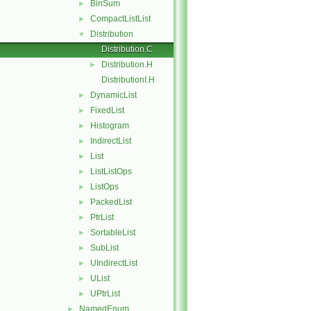
BinSum
►
CompactListList
►
Distribution
▼
Distribution.C
Distribution.H
►
DistributionI.H
DynamicList
►
FixedList
►
Histogram
►
IndirectList
►
List
►
ListListOps
►
ListOps
►
PackedList
►
PtrList
►
SortableList
►
SubList
►
UIndirectList
►
UList
►
UPtrList
►
NamedEnum
►