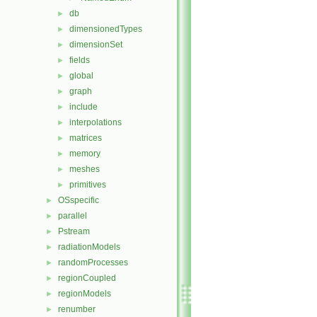
db
►
dimensionedTypes
►
dimensionSet
►
fields
►
global
►
graph
►
include
►
interpolations
►
matrices
►
memory
►
meshes
►
primitives
►
OSspecific
►
parallel
►
Pstream
►
radiationModels
►
randomProcesses
►
regionCoupled
►
regionModels
►
renumber
►