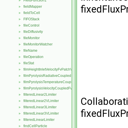
FieldFunction1
►
fixedFluxP
fieldMapper
►
fieldToCell
►
FIFOStack
►
fileControl
►
fileDiffusivity
►
fileMonitor
►
fileMonitorWatcher
►
fileName
►
fileOperation
►
fileStat
►
filmHeightInletVelocityFvPatchVectorField
►
filmPyrolysisRadiativeCoupledMixedFvPatchScalarField
►
filmPyrolysisTemperatureCoupledFvPatchScalarField
►
filmPyrolysisVelocityCoupledFvPatchVectorField
►
filteredLinear2Limiter
►
Collaborat
filteredLinear2VLimiter
►
filteredLinear3Limiter
►
fixedFluxP
filteredLinear3VLimiter
►
filteredLinearLimiter
►
findCellParticle
►