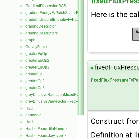
fixedFluxPres
GradientDispersionRAS
►
Here is the cal
gradientEnergyFvPatchScalarField
►
gradientUnburntEnthalpyFvPatchScalarField
►
gradingDescriptor
►
gradingDescriptors
►
graph
►
GravityForce
►
greaterEqOp
►
greaterEqOp2
►
fixedFluxPress
greaterEqOp3
◆
►
greaterOp
►
fixedFluxPressureFvPa
greaterOp2
►
greaterOp3
►
greyDiffusiveRadiationMixedFvPatchScalarField
►
greyDiffusiveViewFactorFixedValueFvPatchScalarField
►
H2O
►
harmonic
►
Construct from
Hash
►
Hash< Foam::fileName >
►
Definition at l
Hash< Foam::keyType >
►