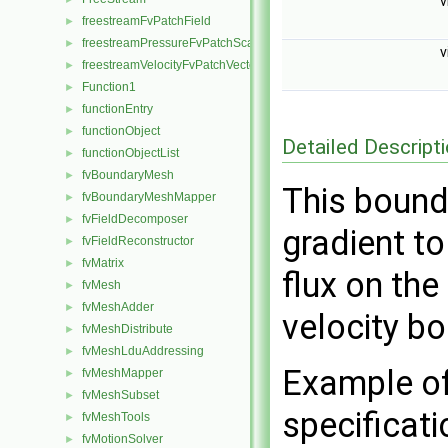
v
freestreamFvPatchField
►
freestreamPressureFvPatchScalarField
►
v
freestreamVelocityFvPatchVectorField
►
Function1
►
functionEntry
►
functionObject
►
Detailed Descript
functionObjectList
►
fvBoundaryMesh
►
This bound
fvBoundaryMeshMapper
►
fvFieldDecomposer
►
gradient to
fvFieldReconstructor
►
fvMatrix
►
flux on the
fvMesh
►
fvMeshAdder
►
velocity b
fvMeshDistribute
►
fvMeshLduAddressing
►
Example of
fvMeshMapper
►
fvMeshSubset
►
specificati
fvMeshTools
►
fvMotionSolver
►