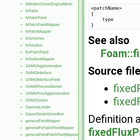
fvMotionSolverEngineMesh
►
<patchName>

fvPatch
►
{

fvPatchField
►
    type         
fvPatchFieldMapper
►
fvPatchMapper
►
See also
fvSchemes
►
fvSolution
►
Foam::f
fvsPatchField
►
fvSurfaceMapper
►
GAMGAgglomeration
►
Source fil
GAMGInterface
►
GAMGInterfaceField
►
fixed
GAMGPreconditioner
►
GAMGProcAgglomeration
►
fixed
GAMGSolver
►
GammaLimiter
►
GaussSeidelSmoother
►
Definition 
generalFieldMapper
►
generalFvPatchFieldMapper
►
fixedFlux
generalPointPatchFieldMapper
►