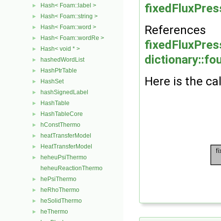
fixedFluxPres
Hash< Foam::label >
►
Hash< Foam::string >
►
References
Hash< Foam::word >
►
Hash< Foam::wordRe >
►
fixedFluxPres
Hash< void * >
►
dictionary::fo
hashedWordList
►
HashPtrTable
►
Here is the cal
HashSet
►
hashSignedLabel
►
HashTable
►
HashTableCore
►
hConstThermo
►
heatTransferModel
►
HeatTransferModel
►
heheuPsiThermo
►
heheuReactionThermo
hePsiThermo
►
heRhoThermo
►
heSolidThermo
►
heThermo
►