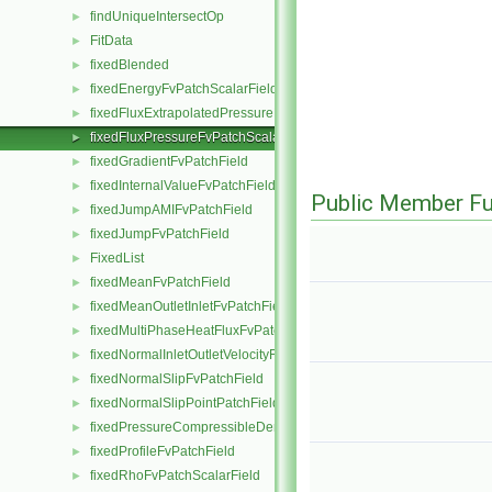
findUniqueIntersectOp
►
FitData
►
fixedBlended
►
fixedEnergyFvPatchScalarField
►
fixedFluxExtrapolatedPressureFvPatchScalarField
►
fixedFluxPressureFvPatchScalarField
►
fixedGradientFvPatchField
►
fixedInternalValueFvPatchField
►
Public Member Fu
fixedJumpAMIFvPatchField
►
fixedJumpFvPatchField
►
FixedList
►
fixedMeanFvPatchField
►
fixedMeanOutletInletFvPatchField
►
fixedMultiPhaseHeatFluxFvPatchScalarField
►
fixedNormalInletOutletVelocityFvPatchVectorField
►
fixedNormalSlipFvPatchField
►
fixedNormalSlipPointPatchField
►
fixedPressureCompressibleDensityFvPatchScalarField
►
fixedProfileFvPatchField
►
fixedRhoFvPatchScalarField
►