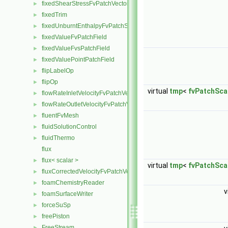
fixedShearStressFvPatchVectorField
►
fixedTrim
►
fixedUnburntEnthalpyFvPatchScalarField
►
fixedValueFvPatchField
►
fixedValueFvsPatchField
►
fixedValuePointPatchField
►
flipLabelOp
►
flipOp
►
virtual
tmp
<
fvPatchSca
flowRateInletVelocityFvPatchVectorField
►
flowRateOutletVelocityFvPatchVectorField
►
fluentFvMesh
►
fluidSolutionControl
►
fluidThermo
►
flux
flux< scalar >
►
virtual
tmp
<
fvPatchSca
fluxCorrectedVelocityFvPatchVectorField
►
foamChemistryReader
►
v
foamSurfaceWriter
►
forceSuSp
►
freePiston
►
FreeStream
►