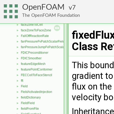
faceToPoint
►
OpenFOAM
7
faceTriangulation
►
faceZone
►
The OpenFOAM Foundation
faceZoneSet
►
faceZoneToCell
►
faceZoneToFaceZone
►
fixedFlu
FallOffReactionRate
►
fanPressureFvPatchScalarField
►
Class Re
fanPressureJumpFvPatchScalarField
►
FDICPreconditioner
►
FDICSmoother
►
This bound
featureEdgeMesh
►
featurePointConformer
►
gradient to
FECCellToFaceStencil
►
fft
►
flux on the
Field
►
FieldActivatedInjection
►
velocity b
fieldDictionary
►
FieldField
►
Inheritanc
fieldFromFile
►