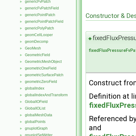
genericFvPatch
►
genericFvPatchField
►
Constructor & De
genericPointPatch
►
genericPointPatchField
►
genericPolyPatch
►
geomCellLooper
►
fixedFluxPress
◆
geomDecomp
►
GeoMesh
►
fixedFluxPressureFvPa
GeometricField
►
GeometricMeshObject
►
geometricOneField
►
geometricSurfacePatch
►
Construct from
geometricZeroField
►
globalIndex
►
Definition at l
globalIndexAndTransform
►
GlobalIOField
►
fixedFluxPres
GlobalIOList
►
globalMeshData
►
Referenced b
globalPoints
►
and
gnuplotGraph
►
gnuplotSetWriter
►