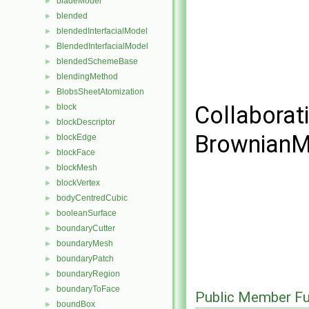
bladeModel
►
blended
►
blendedInterfacialModel
►
BlendedInterfacialModel
►
blendedSchemeBase
►
blendingMethod
►
BlobsSheetAtomization
►
Collaborat
block
►
blockDescriptor
►
BrownianM
blockEdge
►
blockFace
►
blockMesh
►
blockVertex
►
bodyCentredCubic
►
booleanSurface
►
boundaryCutter
►
boundaryMesh
►
boundaryPatch
►
boundaryRegion
►
boundaryToFace
►
Public Member Fu
boundBox
►