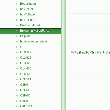
Boussinesq
►
boxToCell
►
boxToFace
►
boxToPoint
►
BreakupModel
►
BrownianMotionForce
►
BSpline
►
bufferedAccumulator
►
C
►
virtual
autoPtr
<
Particl
C10H22
►
C12H26
►
C13H28
►
C14H30
►
C16H34
►
C2H5OH
►
C2H6
►
C2H6O
►
C3H6O
►
C3H8
►
C4H10O
►