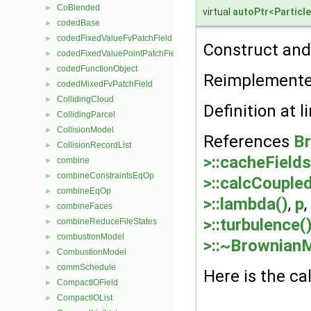
CoBlended
►
virtual
autoPtr
<
Particl
codedBase
►
codedFixedValueFvPatchField
►
Construct and 
codedFixedValuePointPatchField
►
codedFunctionObject
►
Reimplement
codedMixedFvPatchField
►
CollidingCloud
►
Definition at l
CollidingParcel
►
CollisionModel
►
References
B
CollisionRecordList
►
>::cacheFields
combine
►
combineConstraintsEqOp
►
>::calcCoupled
combineEqOp
►
>::lambda()
,
p
,
combineFaces
►
>::turbulence(
combineReduceFileStates
►
combustionModel
►
>::~Brownian
CombustionModel
►
commSchedule
►
Here is the cal
CompactIOField
►
CompactIOList
►