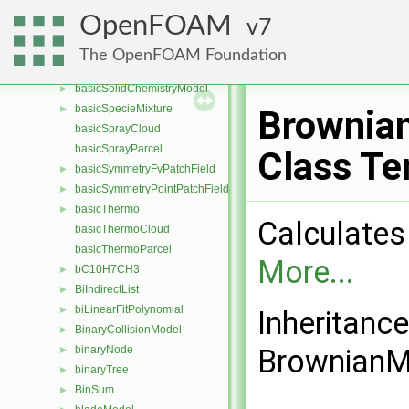
basicReactingCloud
OpenFOAM
7
basicReactingMultiphaseCloud
basicReactingMultiphaseParcel
The OpenFOAM Foundation
basicReactingParcel
basicSolidChemistryModel
►
basicSpecieMixture
►
Brownia
basicSprayCloud
basicSprayParcel
Class Te
basicSymmetryFvPatchField
►
basicSymmetryPointPatchField
►
basicThermo
►
Calculates
basicThermoCloud
basicThermoParcel
More...
bC10H7CH3
►
BiIndirectList
►
biLinearFitPolynomial
►
Inheritanc
BinaryCollisionModel
►
binaryNode
BrownianM
►
binaryTree
►
BinSum
►