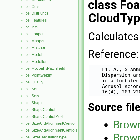
class Fo
cellCuts
►
CloudTyp
cellDistFuncs
►
cellFeatures
►
cellInfo
►
Calculates
cellLooper
►
cellMapper
►
cellMatcher
►
Reference:
cellModel
►
cellModeller
►
cellMotionFvPatchField
    Li, A., & Ahm
►
    Dispersion an
cellPointWeight
►
    in a turbulen
cellQuality
►
    Aerosol scien
cellSet
►
cellSets
►
cellShape
Source fil
►
cellShapeControl
►
cellShapeControlMesh
►
Brow
cellSizeAndAlignmentControl
►
cellSizeAndAlignmentControls
►
Brown
cellSizeCalculationType
►