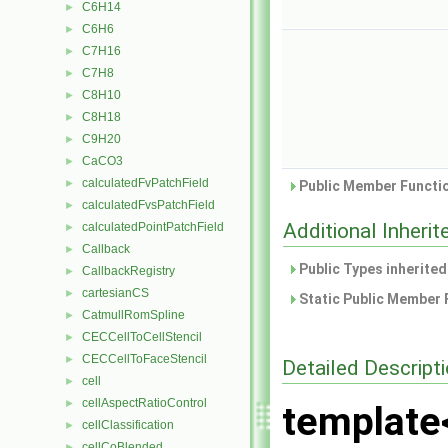
C6H14
►
C6H6
►
C7H16
►
C7H8
►
C8H10
►
C8H18
►
C9H20
►
CaCO3
►
calculatedFvPatchField
►
Public Member Functio
calculatedFvsPatchField
►
Additional Inher
calculatedPointPatchField
►
Callback
►
Public Types inherite
CallbackRegistry
►
cartesianCS
►
Static Public Member 
CatmullRomSpline
►
CECCellToCellStencil
►
CECCellToFaceStencil
►
Detailed Descript
cell
►
cellAspectRatioControl
►
template
cellClassification
►
cellCoBlended
►