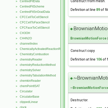
Construct from mesh.
CentredFitData
►
CentredFitScheme
►
Definition at line
89
of fi
CentredFitSnGradData
►
CFCCellToCellStencil
►
CFCCellToFaceStencil
►
BrownianMotio
CFCFaceToCellStencil
►
◆
CH3OH
►
BrownianMotionForce
CH4N2O
►
channelIndex
►
ChemicallyActivatedReactionRate
►
Construct copy.
ChemistryCombustion
►
Definition at line
106
of f
chemistryReader
►
chemistryReductionMethod
►
chemistrySolver
►
chemistryTabulationMethod
►
~BrownianMoti
◆
chemkinReader
►
chemPointISAT
►
~
BrownianMotionForc
Circulator
►
CirculatorBase
►
Destructor.
clippedLinear
►
clock
►