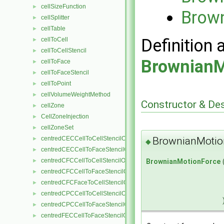
cellSizeFunction
►
Brow
cellSplitter
►
cellTable
►
Definition 
cellToCell
►
cellToCellStencil
►
BrownianM
cellToFace
►
cellToFaceStencil
►
cellToPoint
►
cellVolumeWeightMethod
►
Constructor & De
cellZone
►
CellZoneInjection
►
cellZoneSet
►
centredCECCellToCellStencilObject
BrownianMotio
►
◆
centredCECCellToFaceStencilObject
►
centredCFCCellToCellStencilObject
►
BrownianMotionForce
centredCFCCellToFaceStencilObject
►
centredCFCFaceToCellStencilObject
►
centredCPCCellToCellStencilObject
►
centredCPCCellToFaceStencilObject
►
centredFECCellToFaceStencilObject
►