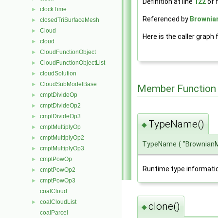
Definition at line
122
of f
clockTime
►
Referenced by
Brownia
closedTriSurfaceMesh
►
Cloud
►
Here is the caller graph 
cloud
►
CloudFunctionObject
►
CloudFunctionObjectList
►
cloudSolution
►
CloudSubModelBase
►
Member Function
cmptDivideOp
►
cmptDivideOp2
►
cmptDivideOp3
►
TypeName()
◆
cmptMultiplyOp
►
cmptMultiplyOp2
►
TypeName
(
"Brownian
cmptMultiplyOp3
►
cmptPowOp
►
Runtime type informati
cmptPowOp2
►
cmptPowOp3
►
coalCloud
coalCloudList
►
clone()
◆
coalParcel