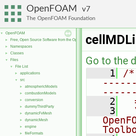
OpenFOAM
7
The OpenFOAM Foundation
OpenFOAM
▼
cellMDL
Free, Open Source Software from the OpenFOAM Foundation
►
Namespaces
►
Classes
►
Go to the d
Files
▼
File List
▼
    1
/*
applications
►
-----
src
▼
atmosphericModels
►
-----
combustionModels
►
    2
  
conversion
►
dummyThirdParty
►
    3
  
dynamicFvMesh
►
OpenF
dynamicMesh
►
Toolb
engine
►
fileFormats
►