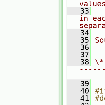
value
   33
  
in eac
separ
   34
   35
So
   36
  
   37
   38
\*
-----
-----
   39
   40
#i
   41
#d