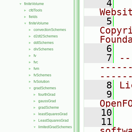
    4
  
finiteVolume
▼
Websi
cfdTools
►
fields
►
    5
  
finiteVolume
▼
Copyr
convectionSchemes
►
d2dt2Schemes
Found
►
ddtSchemes
►
    6
  
divSchemes
►
    7
--
fv
►
fvc
►
-----
fvm
►
-----
fvSchemes
►
fvSolution
►
    8
Li
gradSchemes
▼
    9
  
fourthGrad
►
OpenF
gaussGrad
►
gradScheme
►
   10
leastSquaresGrad
►
   11
  
LeastSquaresGrad
►
limitedGradSchemes
▼
softw