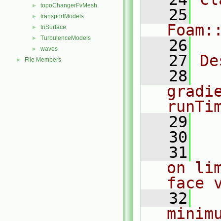
topoChangerFvMesh
►
   25
transportModels
►
Foam:
triSurface
►
TurbulenceModels
►
   26
waves
►
   27
De
File Members
►
   28
  
gradi
runTi
   29
  
   30
   31
  
on li
face 
   32
  
minim