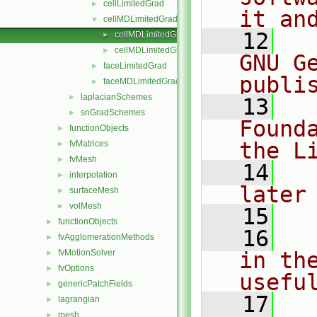
cellLimitedGrad
►
it an
cellMDLimitedGrad
▼
   12
  
cellMDLimitedGrad.H
►
cellMDLimitedGrads.C
►
GNU G
faceLimitedGrad
►
publi
faceMDLimitedGrad
►
laplacianSchemes
►
   13
  
snGradSchemes
►
Found
functionObjects
►
the L
fvMatrices
►
fvMesh
►
   14
  
interpolation
►
later
surfaceMesh
►
volMesh
►
   15
functionObjects
►
   16
  
fvAgglomerationMethods
►
fvMotionSolver
in the
►
fvOptions
►
usefu
genericPatchFields
►
   17
  
lagrangian
►
mesh
►