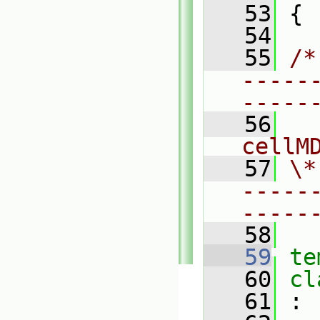
   53
 {
   54
   55
/*
-----
-----
   56
  
cellM
   57
\*
-----
-----
   58
   59
te
   60
cl
   61
 :