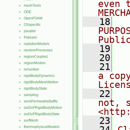
even 
meshTools
►
MERCH
ODE
►
OpenFOAM
►
   18
  
OSspecific
►
PURPO
parallel
►
Publi
Pstream
►
radiationModels
►
   19
  
randomProcesses
►
   20
regionCoupled
►
regionModels
►
   21
  
renumber
►
a cop
rigidBodyDynamics
►
Licen
rigidBodyMeshMotion
►
rigidBodyState
►
   22
  
sampling
►
not, s
semiPermeableBaffle
►
sixDoFRigidBodyMotion
►
<http
sixDoFRigidBodyState
►
   23
surfMesh
►
   24
Cl
thermophysicalModels
►