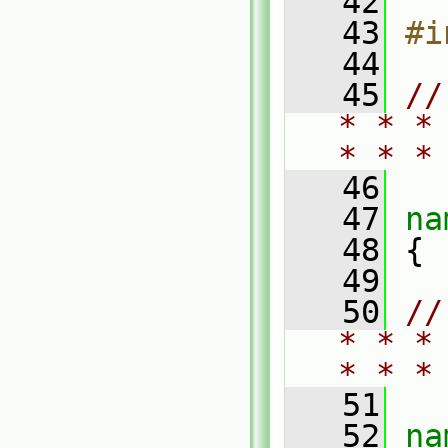
   42
   43
#i
   44
   45
//
* * *
* * *
   46
   47
na
   48
 {
   49
   50
//
* * *
* * *
   51
   52
na