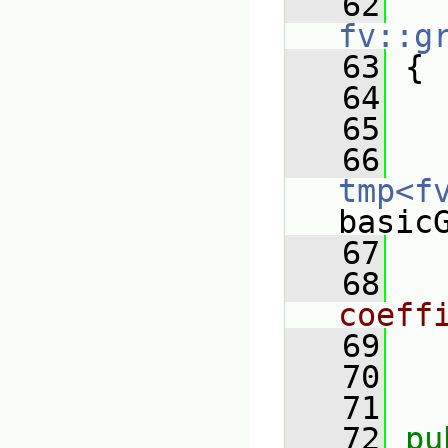
   62
fv::g
   63
 {
   64
   65
   66
tmp<f
basic
   67
   68
coeff
   69
   70
   71
   72
pu